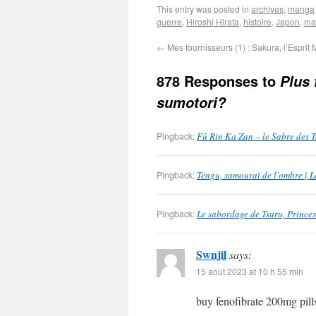
This entry was posted in
archives
,
manga
guerre
,
Hiroshi Hirata
,
histoire
,
Japon
,
ma
←
Mes fournisseurs (1) : Sakura, l’Esprit
878 Responses to
Plus 
sumotori?
Pingback:
Fû Rin Ka Zan – le Sabre des 
Pingback:
Tengu, samouraï de l’ombre | 
Pingback:
Le sabordage de Tsuru, Princes
Swnjil
says:
15 août 2023 at 10 h 55 min
buy fenofibrate 200mg pil