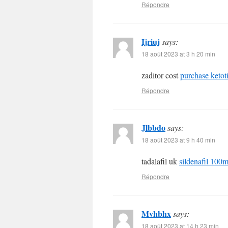
Répondre
Ijriuj
says:
18 août 2023 at 3 h 20 min
zaditor cost
purchase ketot
Répondre
Jlbbdo
says:
18 août 2023 at 9 h 40 min
tadalafil uk
sildenafil 100m
Répondre
Mvhbhx
says:
18 août 2023 at 14 h 23 min