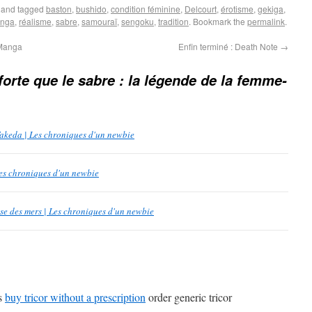
and tagged
baston
,
bushido
,
condition féminine
,
Delcourt
,
érotisme
,
gekiga
,
nga
,
réalisme
,
sabre
,
samouraï
,
sengoku
,
tradition
. Bookmark the
permalink
.
 Manga
Enfin terminé : Death Note
→
forte que le sabre : la légende de la femme-
Takeda | Les chroniques d'un newbie
Les chroniques d'un newbie
se des mers | Les chroniques d'un newbie
ls
buy tricor without a prescription
order generic tricor