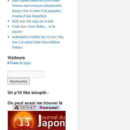
https://piskovaninavse.cz/srovnani-
bonusu-mezi-ruznymi-zahranicnimi-
kasiny/
dans
L’enfer d’un mangaka :
Journal d’une disparition
Kirk
dans
Du sang sur la toile
Clark
dans
Alors Belka… tu lis
encore?
nederlandse wedden top 10
dans
Oui,
bon, j’ai acheté Saint Seiya Edition
Deluxe.
Visiteurs
0 Users
En ligne
Un p’tit like siouplé :
On peut aussi me trouver là