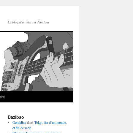
Le blog d'un éternel débutant
ibi
Dazibao
Geraldine
dans
Tokyo fin d’un monde,
et fin de série