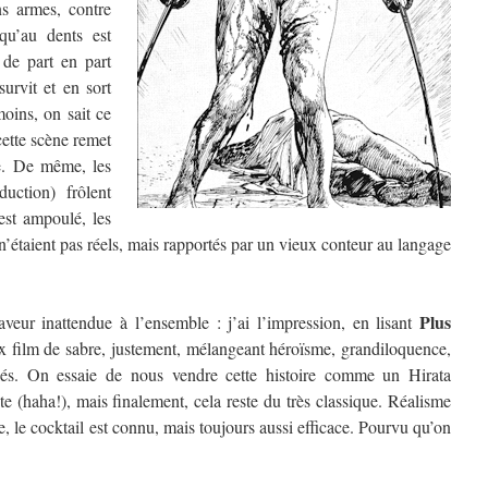
s armes, contre
qu’au dents est
 de part en part
survit et en sort
oins, on sait ce
 cette scène remet
e. De même, les
duction) frôlent
 est ampoulé, les
n’étaient pas réels, mais rapportés par un vieux conteur au langage
Plus
eur inattendue à l’ensemble : j’ai l’impression, en lisant
ux film de sabre, justement, mélangeant héroïsme, grandiloquence,
iés. On essaie de nous vendre cette histoire comme un Hirata
e (haha!), mais finalement, cela reste du très classique. Réalisme
, le cocktail est connu, mais toujours aussi efficace. Pourvu qu’on