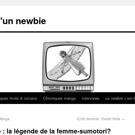
'un newbie
ques livres & romans
Chroniques manga
Interviews
Le newbie c’est b
 Manga
Enfin terminé : Death Note
→
e : la légende de la femme-sumotori?