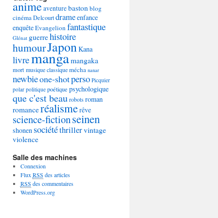
anime
baston
aventure
blog
drame
enfance
cinéma
Delcourt
fantastique
enquête
Evangelion
histoire
guerre
Glénat
Japon
humour
Kana
manga
livre
mangaka
mécha
mort
musique classique
nanar
newbie
perso
one-shot
Picquier
psychologique
poétique
polar
politique
que c'est beau
roman
robots
réalisme
romance
rêve
seinen
science-fiction
société
thriller
vintage
shonen
violence
Salle des machines
Connexion
Flux
RSS
des articles
RSS
des commentaires
WordPress.org