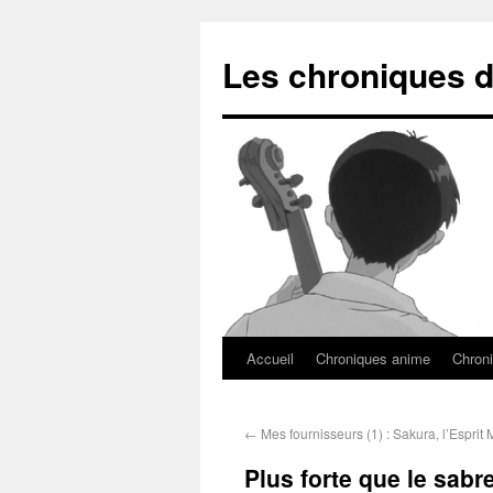
Les chroniques d
Accueil
Chroniques anime
Chroni
←
Mes fournisseurs (1) : Sakura, l’Esprit
Plus forte que le sabr