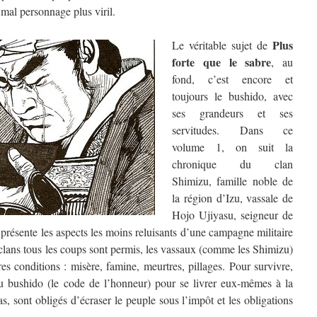
mal personnage plus viril.
Plus
Le véritable sujet de
forte que le sabre
, au
fond, c’est encore et
toujours le bushido, avec
ses grandeurs et ses
servitudes. Dans ce
volume 1, on suit la
chronique du clan
Shimizu, famille noble de
la région d’Izu, vassale de
Hojo Ujiyasu, seigneur de
 présente les aspects les moins reluisants d’une campagne militaire
 clans tous les coups sont permis, les vassaux (comme les Shimizu)
es conditions : misère, famine, meurtres, pillages. Pour survivre,
du bushido (le code de l’honneur) pour se livrer eux-mêmes à la
as, sont obligés d’écraser le peuple sous l’impôt et les obligations