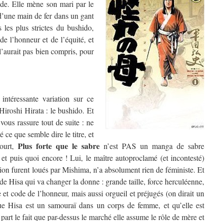
nde. Elle mène son mari par le
 d’une main de fer dans un gant
 les plus strictes du bushido,
de l’honneur et de l’équité, et
 l’aurait pas bien compris, pour
intéressante variation sur ce
Hiroshi Hirata : le bushido. Et
vous rassure tout de suite : ne
 ce que semble dire le titre, et
Plus forte que le sabre
court,
n’est PAS un manga de sabre
 et puis quoi encore ! Lui, le maître autoproclamé (et incontesté)
ation furent loués par Mishima, n’a absolument rien de féministe. Et
de Hisa qui va changer la donne : grande taille, force herculéenne,
et code de l’honneur, mais aussi orgueil et préjugés (on dirait un
que Hisa est un samouraï dans un corps de femme, et qu’elle est
part le fait que par-dessus le marché elle assume le rôle de mère et