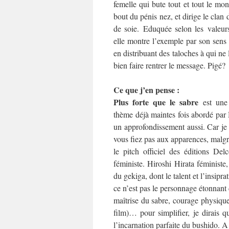
femelle qui bute tout et tout le mo
bout du pénis nez, et dirige le clan
de soie. Eduquée selon les valeurs
elle montre l’exemple par son sens 
en distribuant des taloches à qui ne
bien faire rentrer le message. Pigé?
Ce que j’en pense :
Plus forte que le sabre
est une 
thème déjà maintes fois abordé par 
un approfondissement aussi. Car je 
vous fiez pas aux apparences, malgré
le pitch officiel des éditions Del
féministe. Hiroshi Hirata féministe,
du gekiga, dont le talent et l’insipr
ce n’est pas le personnage étonnant 
maîtrise du sabre, courage physique 
film)… pour simplifier, je dirais 
l’incarnation parfaite du bushido. A 