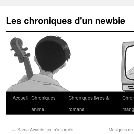
Les chroniques d'un newbie
Accueil
Chroniques
Chroniques livres &
Chro
anime
romans
man
←
Sama Awards, ça m’a surpris
Musiques de 