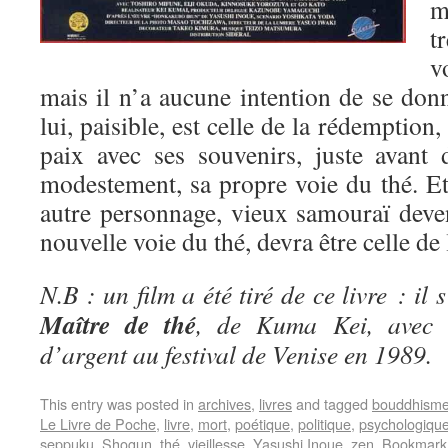
m
t
v
mais il n’a aucune intention de se don
lui, paisible, est celle de la rédemption,
paix avec ses souvenirs, juste avant 
modestement, sa propre voie du thé. 
autre personnage, vieux samouraï deven
nouvelle voie du thé, devra être celle de 
N.B : un film a été tiré de ce livre : il 
Maître de thé
, de Kuma Kei, avec 
d’argent au festival de Venise en 1989.
This entry was posted in
archives
,
livres
and tagged
bouddhism
Le Livre de Poche
,
livre
,
mort
,
poétique
,
politique
,
psychologiqu
seppuku
,
Shogun
,
thé
,
vieillesse
,
Yasushi Inoue
,
zen
. Bookmark