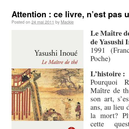
Attention : ce livre, n’est pas u
Posted on
24 mai 2011
by
Mackie
Le Maître d
de Yasushi 
1991 (Fran
Poche)
L’histoire :
Pourquoi R
Maître de t
son art, s’e
ans, au lieu 
la mort? Pl
cette que