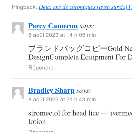
Pingback:
Deux ans de chroniques (avec sursis) |
Percy Cameron
says:
8 août 2023 at 14 h 05 min
ブランドバッグコピーGold Neck
DesignComplete Equipment For D
Répondre
Bradley Sharp
says:
8 août 2023 at 21 h 43 min
stromectol for head lice — ivermec
lotion
Répondre