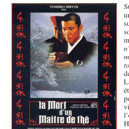
S
u
s
s
m
n
m
t
d
L
é
p
v
l
H