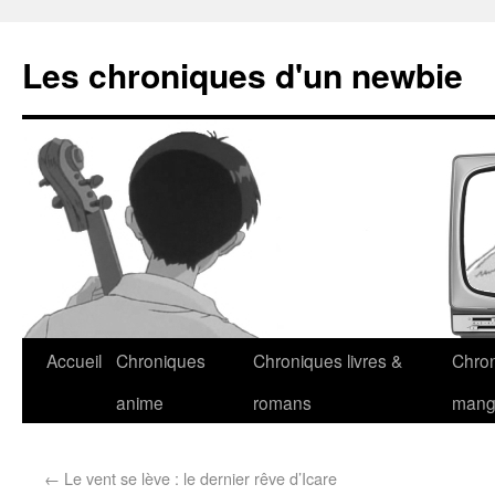
Les chroniques d'un newbie
Accueil
Chroniques
Chroniques livres &
Chro
anime
romans
man
←
Le vent se lève : le dernier rêve d’Icare