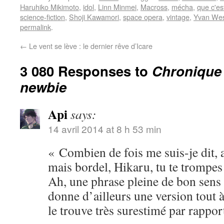
Haruhiko Mikimoto
,
idol
,
Linn Minmei
,
Macross
,
mécha
,
que c'es
science-fiction
,
Shoji Kawamori
,
space opera
,
vintage
,
Yvan Wes
permalink
.
←
Le vent se lève : le dernier rêve d’Icare
3 080 Responses to
Chronique 
newbie
Api
says:
14 avril 2014 at 8 h 53 min
« Combien de fois me suis-je dit, a
mais bordel, Hikaru, tu te trompes
Ah, une phrase pleine de bon sens 
donne d’ailleurs une version tout à 
le trouve très surestimé par rapport