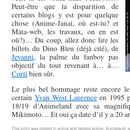
Peut-être que la disparition de
certains blogs y est pour quelque
chose (Anime-Janai, où est-tu? et
Mata-web, les travaux, on en est
où?)… Du coup, allez donc lire les
billets du Dino Bleu (déjà cité), de
Jevanni
, la palme du fanboy pas
objectif du tout revenant à… à…
Corti
bien sûr.
Le plus bel hommage reste encore le 
certain
Yvan West Laurence
en 1995 p
18/19 d’Animeland avec sa magnifiq
Mikimoto… Et oui ça date d’il y a 20 a
This entry was posted in
anime
and tagged
anime
,
Animeland
,
a