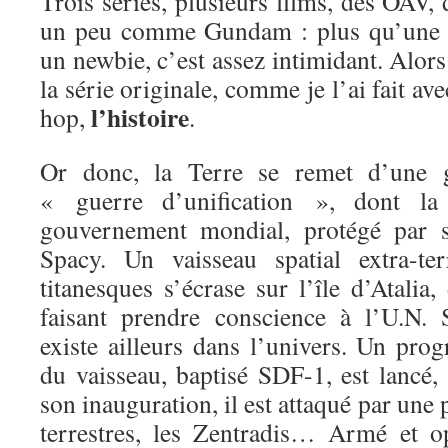
Trois séries, plusieurs films, des OAV
un peu comme Gundam : plus qu’une s
un newbie, c’est assez intimidant. Alo
la série originale, comme je l’ai fait av
l’histoire
hop,
.
Or donc, la Terre se remet d’une g
« guerre d’unification », dont la
gouvernement mondial, protégé par s
Spacy. Un vaisseau spatial extra-te
titanesques s’écrase sur l’île d’Atalia,
faisant prendre conscience à l’U.N.
existe ailleurs dans l’univers. Un pro
du vaisseau, baptisé SDF-1, est lancé
son inauguration, il est attaqué par une p
terrestres, les Zentradis… Armé et o