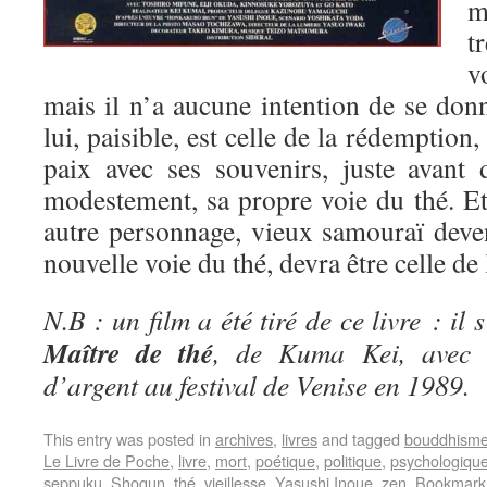
m
t
v
mais il n’a aucune intention de se don
lui, paisible, est celle de la rédemption,
paix avec ses souvenirs, juste avant 
modestement, sa propre voie du thé. 
autre personnage, vieux samouraï deven
nouvelle voie du thé, devra être celle de 
N.B : un film a été tiré de ce livre : il 
Maître de thé
, de Kuma Kei, avec 
d’argent au festival de Venise en 1989.
This entry was posted in
archives
,
livres
and tagged
bouddhism
Le Livre de Poche
,
livre
,
mort
,
poétique
,
politique
,
psychologiqu
seppuku
,
Shogun
,
thé
,
vieillesse
,
Yasushi Inoue
,
zen
. Bookmark