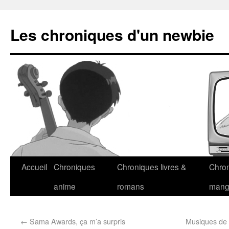
Les chroniques d'un newbie
Accueil
Chroniques
Chroniques livres &
Chro
anime
romans
man
←
Sama Awards, ça m’a surpris
Musiques de 