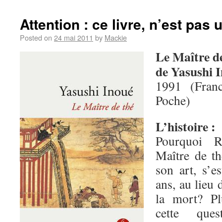
Attention : ce livre, n’est pas u
Posted on
24 mai 2011
by
Mackie
Le Maître d
de Yasushi 
1991 (Fran
Poche)
L’histoire :
Pourquoi R
Maître de t
son art, s’e
ans, au lieu 
la mort? Pl
cette que