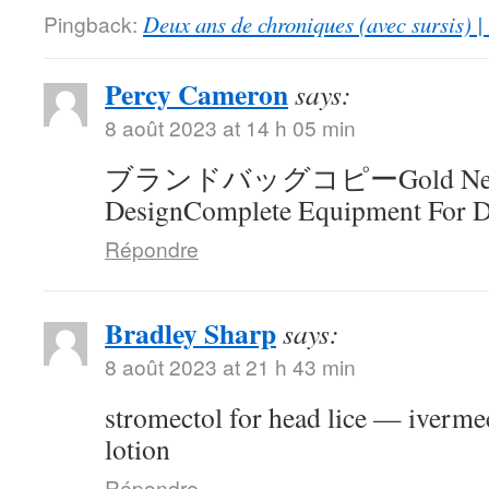
Pingback:
Deux ans de chroniques (avec sursis) |
Percy Cameron
says:
8 août 2023 at 14 h 05 min
ブランドバッグコピーGold Neck
DesignComplete Equipment For D
Répondre
Bradley Sharp
says:
8 août 2023 at 21 h 43 min
stromectol for head lice — ivermec
lotion
Répondre