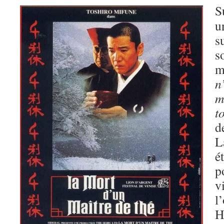
S
u
s
s
m
n
m
t
d
L
é
p
v
l
H