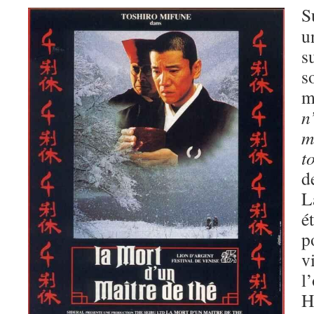
S
u
s
s
m
n
m
t
d
L
é
p
v
l
H