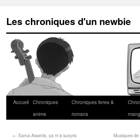
Les chroniques d'un newbie
Accueil
Chroniques
Chroniques livres &
Chro
anime
romans
man
←
Sama Awards, ça m’a surpris
Musiques de 