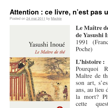
Attention : ce livre, n’est pas u
Posted on
24 mai 2011
by
Mackie
Le Maître d
de Yasushi 
1991 (Fran
Poche)
L’histoire :
Pourquoi R
Maître de t
son art, s’e
ans, au lieu 
la mort? Pl
cette que