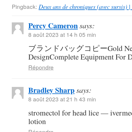
Pingback:
Deux ans de chroniques (avec sursis) |
Percy Cameron
says:
8 août 2023 at 14 h 05 min
ブランドバッグコピーGold Neck
DesignComplete Equipment For D
Répondre
Bradley Sharp
says:
8 août 2023 at 21 h 43 min
stromectol for head lice — ivermec
lotion
Répondre