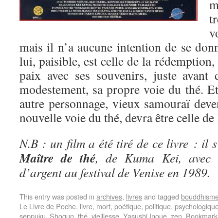
m
t
v
mais il n’a aucune intention de se don
lui, paisible, est celle de la rédemption,
paix avec ses souvenirs, juste avant 
modestement, sa propre voie du thé. 
autre personnage, vieux samouraï deven
nouvelle voie du thé, devra être celle de 
N.B : un film a été tiré de ce livre : il 
Maître de thé
, de Kuma Kei, avec 
d’argent au festival de Venise en 1989.
This entry was posted in
archives
,
livres
and tagged
bouddhism
Le Livre de Poche
,
livre
,
mort
,
poétique
,
politique
,
psychologiqu
seppuku
,
Shogun
,
thé
,
vieillesse
,
Yasushi Inoue
,
zen
. Bookmark