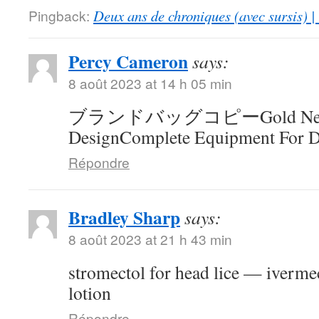
Pingback:
Deux ans de chroniques (avec sursis) |
Percy Cameron
says:
8 août 2023 at 14 h 05 min
ブランドバッグコピーGold Neck
DesignComplete Equipment For D
Répondre
Bradley Sharp
says:
8 août 2023 at 21 h 43 min
stromectol for head lice — ivermec
lotion
Répondre