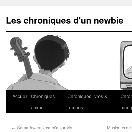
Les chroniques d'un newbie
Accueil
Chroniques
Chroniques livres &
Chro
anime
romans
man
←
Sama Awards, ça m’a surpris
Musiques de 