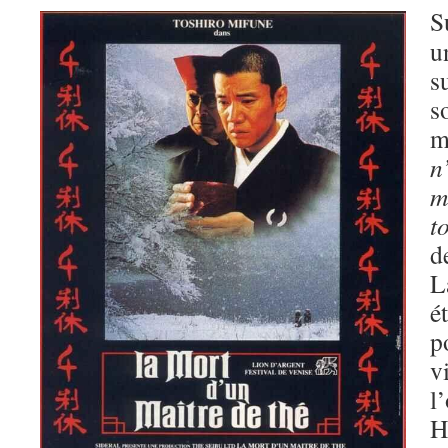
S
u
s
s
m
n
m
t
d
L
é
p
v
l
H