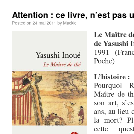
Attention : ce livre, n’est pas u
Posted on
24 mai 2011
by
Mackie
Le Maître d
de Yasushi 
1991 (Fran
Poche)
L’histoire :
Pourquoi R
Maître de t
son art, s’e
ans, au lieu 
la mort? Pl
cette que