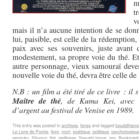
m
t
v
mais il n’a aucune intention de se don
lui, paisible, est celle de la rédemption,
paix avec ses souvenirs, juste avant 
modestement, sa propre voie du thé. 
autre personnage, vieux samouraï deven
nouvelle voie du thé, devra être celle de 
N.B : un film a été tiré de ce livre : il 
Maître de thé
, de Kuma Kei, avec 
d’argent au festival de Venise en 1989.
This entry was posted in
archives
,
livres
and tagged
bouddhism
Le Livre de Poche
,
livre
,
mort
,
poétique
,
politique
,
psychologiqu
seppuku
,
Shogun
,
thé
,
vieillesse
,
Yasushi Inoue
,
zen
. Bookmark