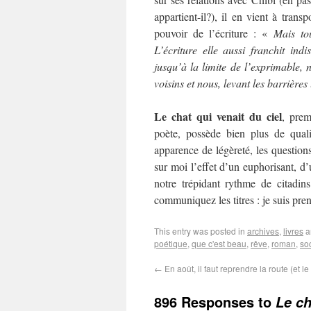
appartient-il?), il en vient à trans
pouvoir de l’écriture : «
Mais to
L’écriture elle aussi franchit ind
jusqu’à la limite de l’exprimable, ne
voisins et nous, levant les barrières
Le chat qui venait du ciel
, prem
poète, possède bien plus de qualit
apparence de légèreté, les question
sur moi l’effet d’un euphorisant, 
notre trépidant rythme de citadin
communiquez les titres : je suis pren
This entry was posted in
archives
,
livres
a
poétique
,
que c'est beau
,
rêve
,
roman
,
so
←
En août, il faut reprendre la route (et le
896 Responses to
Le ch