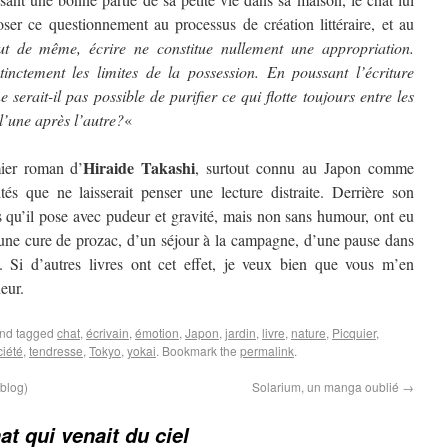
poser ce questionnement au processus de création littéraire, et au
ut de même, écrire ne constitue nullement une appropriation.
istinctement les limites de la possession. En poussant l’écriture
 serait-il pas possible de purifier ce qui flotte toujours entre les
 l’une après l’autre?
«
Hiraide Takashi
ier roman d’
, surtout connu au Japon comme
és que ne laisserait penser une lecture distraite. Derrière son
s qu’il pose avec pudeur et gravité, mais non sans humour, ont eu
d’une cure de prozac, d’un séjour à la campagne, d’une pause dans
s. Si d’autres livres ont cet effet, je veux bien que vous m’en
eur.
nd tagged
chat
,
écrivain
,
émotion
,
Japon
,
jardin
,
livre
,
nature
,
Picquier
,
ciété
,
tendresse
,
Tokyo
,
yokai
. Bookmark the
permalink
.
 blog)
Solarium, un manga oublié
→
at qui venait du ciel