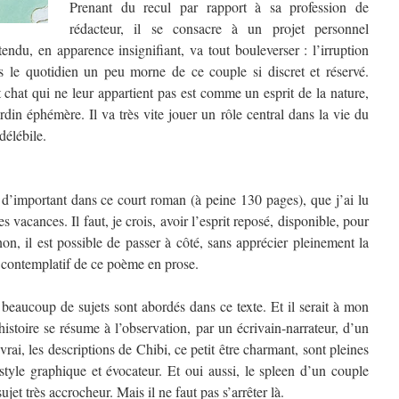
Prenant du recul par rapport à sa profession de
rédacteur, il se consacre à un projet personnel
endu, en apparence insignifiant, va tout bouleverser : l’irruption
s le quotidien un peu morne de ce couple si discret et réservé.
t chat qui ne leur appartient pas est comme un esprit de la nature,
din éphémère. Il va très vite jouer un rôle central dans la vie du
délébile.
 d’important dans ce court roman (à peine 130 pages), que j’ai lu
s vacances. Il faut, je crois, avoir l’esprit reposé, disponible, pour
inon, il est possible de passer à côté, sans apprécier pleinement la
re contemplatif de ce poème en prose.
 beaucoup de sujets sont abordés dans ce texte. Et il serait à mon
histoire se résume à l’observation, par un écrivain-narrateur, d’un
 vrai, les descriptions de Chibi, ce petit être charmant, sont pleines
 style graphique et évocateur. Et oui aussi, le spleen d’un couple
ujet très accrocheur. Mais il ne faut pas s’arrêter là.