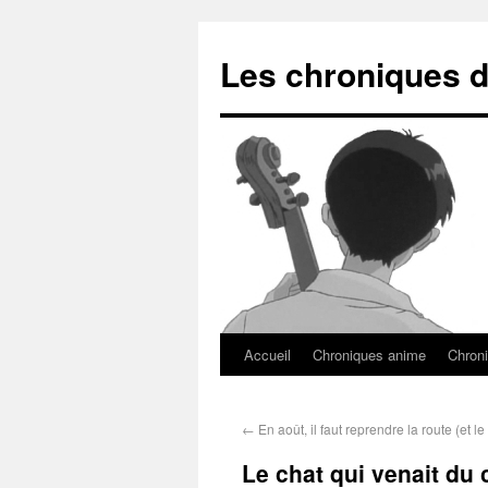
Les chroniques d
Accueil
Chroniques anime
Chroni
←
En août, il faut reprendre la route (et le
Le chat qui venait du c