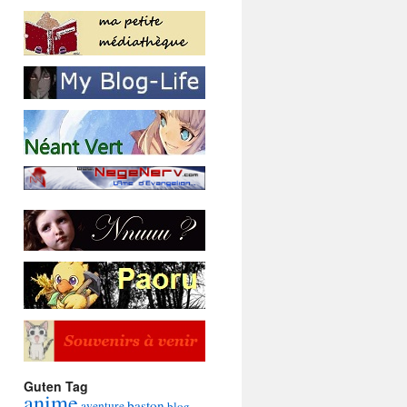
Guten Tag
anime
baston
aventure
blog