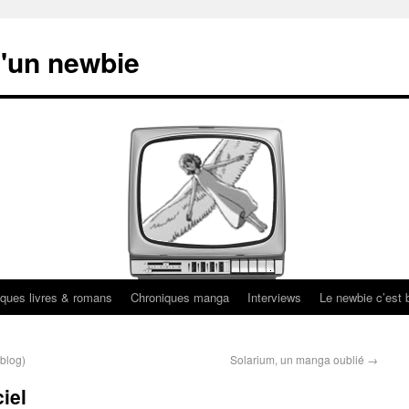
'un newbie
ques livres & romans
Chroniques manga
Interviews
Le newbie c’est b
 blog)
Solarium, un manga oublié
→
iel