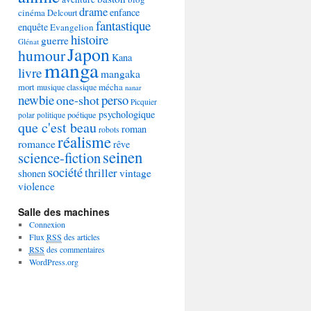
drame
enfance
cinéma
Delcourt
fantastique
enquête
Evangelion
histoire
guerre
Glénat
Japon
humour
Kana
manga
livre
mangaka
mécha
mort
musique classique
nanar
newbie
perso
one-shot
Picquier
psychologique
poétique
polar
politique
que c'est beau
roman
robots
réalisme
romance
rêve
seinen
science-fiction
société
thriller
vintage
shonen
violence
Salle des machines
Connexion
Flux
RSS
des articles
RSS
des commentaires
WordPress.org