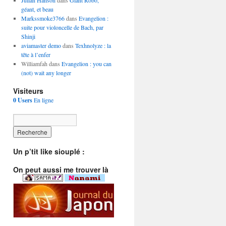
Julian Hanson
dans
Giant Robo,
géant, et beau
Markssmoke3766
dans
Evangelion :
suite pour violoncelle de Bach, par
Shinji
aviamaster demo
dans
Texhnolyze : la
tête à l’enfer
Williamfah dans
Evangelion : you can
(not) wait any longer
Visiteurs
0 Users
En ligne
Un p’tit like siouplé :
On peut aussi me trouver là