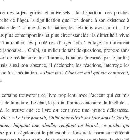
rde des sujets graves et universels : la disparition des proches
che de l’âge), la signification que l’on donne à son existence à
a place de l’homme dans la nature, les relations avec autrui… Le
s plus contemporains, et plus circonstanciés : la difficulté à vivre
’immobilier, les problèmes d’argent et d’héritage, le traitement
été japonaise… Chibi, au milieu de tant de questions, propose sans
sert de médiateur entre l’homme, la nature (incarnée par le jardin)
mais aussi son absence, il déclenche les réactions, interroge les
donc à la méditation. «
Pour moi, Chibi est ami qui me comprend,
« .
certains trouveront ce livre trop lent, avec l’accent qui est mis
ns de la nature. Le chat, le jardin, l’arbre centenaire, la libellule…
. Je trouve que ce livre est écrit avec une grande délicatesse.
poète : «
Le jour pointait, Chibi poursuivait ses jeux dans le jardin,
nier, happant une abeille, reniflant un lézard, ce jardin qui
 se profile également le philosophe : lorsque le narrateur réfléchit
sant une bonne partie de sa petite vie dans sa maison, le chat lui