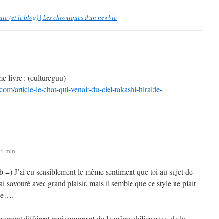
oute (et le blog) | Les chroniques d'un newbie
e livre : (cultureguu)
com/article-le-chat-qui-venait-du-ciel-takashi-hiraide-
41 min
b =) J’ai eu sensiblement le même sentiment que toi au sujet de
ai savouré avec grand plaisir. mais il semble que ce style ne plait
nde….
rement différent mais empreint de la même délicatesse, de la