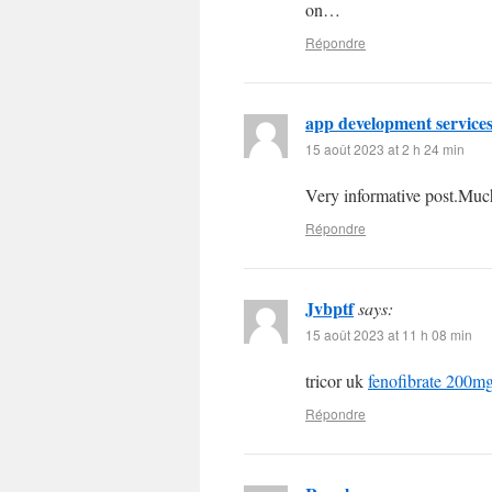
on…
Répondre
app development service
15 août 2023 at 2 h 24 min
Very informative post.Muc
Répondre
Jvbptf
says:
15 août 2023 at 11 h 08 min
tricor uk
fenofibrate 200m
Répondre