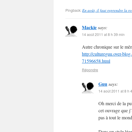
Pingback:
En août, il faut reprendre la r
Mackie
says:
14 août 2011 at 8 h 39 min
Autre chronique sur le mêm
http://cultureguu.over-blog.
71596658.html
Répondre
Guu
says:
14 août 2011 at 8 h 
Oh merci de la pu
cet ouvrage que j’
pas à tout le mo
Dans un style lége