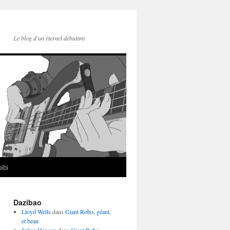
Le blog d'un éternel débutant
ibi
Dazibao
Lloyd Wells
dans
Giant Robo, géant,
et beau