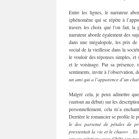
Entre les lignes, le narrateur abo
(phénomène qui se répète à l’appro
travers les choix que l’on fait, l
narrateur aborde également des sujet
dans une mégalopole, les prix de l
social de la vieillesse dans la soci
le vouloir des réponses simples, et 
et le voisinage. Par sa présence, 
sentiments, invite à l’observation, 
un ami qui a l’apparence d’un chat
Malgré cela, je peux admettre que 
(surtout au début) sur les descriptio
personnellement, cela m’a enchanté
Derrière le romancier se profile le 
le dos parsemé de pétales de pru
pressentait la vie et le chaos
« . Et
sur ses relations avec Chibi (en pas