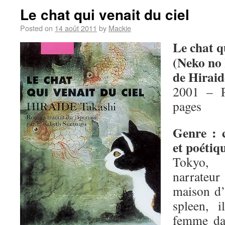
Le chat qui venait du ciel
Posted on
14 août 2011
by
Mackie
Le chat qu
(Neko no
de Hiraid
2001 – P
pages
Genre : 
et poétiq
Tokyo,
narrateu
maison d’
spleen, 
femme da