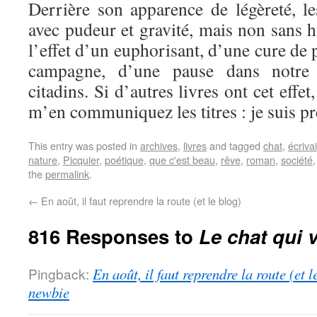
Derrière son apparence de légèreté, le
avec pudeur et gravité, mais non sans 
l’effet d’un euphorisant, d’une cure de 
campagne, d’une pause dans notre 
citadins. Si d’autres livres ont cet effe
m’en communiquez les titres : je suis pr
This entry was posted in
archives
,
livres
and tagged
chat
,
écriva
nature
,
Picquier
,
poétique
,
que c'est beau
,
rêve
,
roman
,
société
the
permalink
.
←
En août, il faut reprendre la route (et le blog)
816 Responses to
Le chat qui v
Pingback:
En août, il faut reprendre la route (et 
newbie