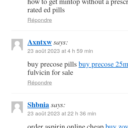
how to get mintop without a presc
rated ed pills
Répondre
Axntxw
says:
23 août 2023 at 4 h 59 min
buy precose pills
buy precose 25m
fulvicin for sale
Répondre
Shbnia
says:
23 août 2023 at 22 h 36 min
order aspirin online cheap
buy zov