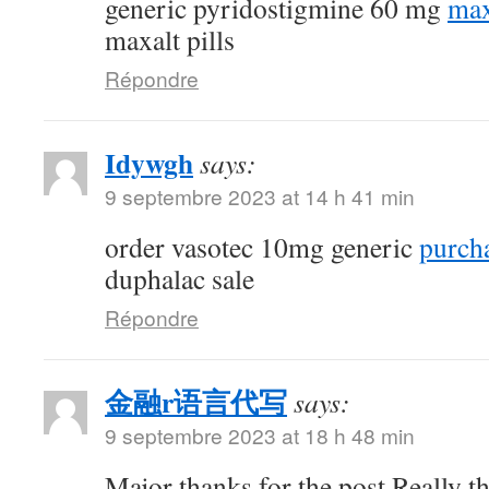
generic pyridostigmine 60 mg
max
maxalt pills
Répondre
Idywgh
says:
9 septembre 2023 at 14 h 41 min
order vasotec 10mg generic
purcha
duphalac sale
Répondre
金融r语言代写
says:
9 septembre 2023 at 18 h 48 min
Major thanks for the post.Really t