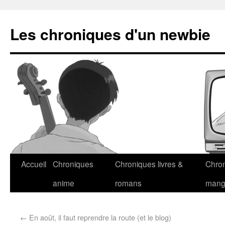
Les chroniques d'un newbie
Accueil
Chroniques
Chroniques livres &
Chro
anime
romans
man
←
En août, il faut reprendre la route (et le blog)