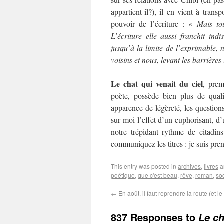
appartient-il?), il en vient à trans
pouvoir de l’écriture : «
Mais to
L’écriture elle aussi franchit ind
jusqu’à la limite de l’exprimable, ne
voisins et nous, levant les barrières
Le chat qui venait du ciel
, prem
poète, possède bien plus de qualit
apparence de légèreté, les question
sur moi l’effet d’un euphorisant, 
notre trépidant rythme de citadin
communiquez les titres : je suis pren
This entry was posted in
archives
,
livres
a
poétique
,
que c'est beau
,
rêve
,
roman
,
so
←
En août, il faut reprendre la route (et le
837 Responses to
Le ch