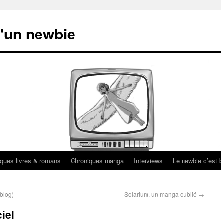
'un newbie
ques livres & romans
Chroniques manga
Interviews
Le newbie c’est b
 blog)
Solarium, un manga oublié
→
iel