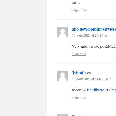
on…
Répondre
app development service
15 août 2023 at 2 h 24 min
Very informative post.Muc
Répondre
Jvbptf
says:
15 août 2023 at 11 h 08 min
tricor uk
fenofibrate 200m
Répondre