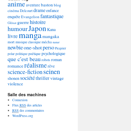
anime
baston
aventure
blog
drame
enfance
cinéma
Delcourt
fantastique
enquête
Evangelion
histoire
guerre
Glénat
Japon
humour
Kana
manga
livre
mangaka
mécha
mort
musique classique
nanar
newbie
perso
one-shot
Picquier
psychologique
poétique
polar
politique
que c'est beau
roman
robots
réalisme
romance
rêve
seinen
science-fiction
société
thriller
vintage
shonen
violence
Salle des machines
Connexion
Flux
RSS
des articles
RSS
des commentaires
WordPress.org