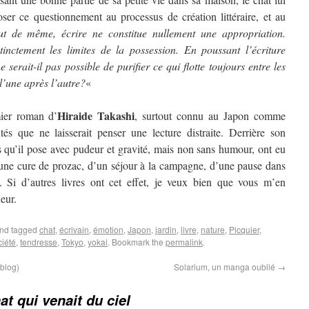
poser ce questionnement au processus de création littéraire, et au
ut de même, écrire ne constitue nullement une appropriation.
istinctement les limites de la possession. En poussant l’écriture
 serait-il pas possible de purifier ce qui flotte toujours entre les
 l’une après l’autre?
«
Hiraide Takashi
ier roman d’
, surtout connu au Japon comme
és que ne laisserait penser une lecture distraite. Derrière son
s qu’il pose avec pudeur et gravité, mais non sans humour, ont eu
d’une cure de prozac, d’un séjour à la campagne, d’une pause dans
s. Si d’autres livres ont cet effet, je veux bien que vous m’en
eur.
nd tagged
chat
,
écrivain
,
émotion
,
Japon
,
jardin
,
livre
,
nature
,
Picquier
,
ciété
,
tendresse
,
Tokyo
,
yokai
. Bookmark the
permalink
.
 blog)
Solarium, un manga oublié
→
at qui venait du ciel