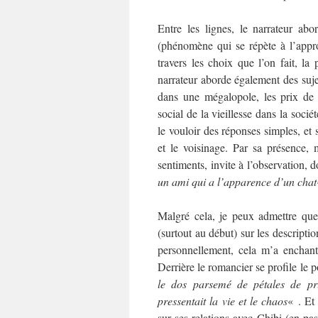
Entre les lignes, le narrateur abo
(phénomène qui se répète à l’appro
travers les choix que l’on fait, l
narrateur aborde également des sujet
dans une mégalopole, les prix de l
social de la vieillesse dans la soci
le vouloir des réponses simples, et 
et le voisinage. Par sa présence, 
sentiments, invite à l’observation, 
un ami qui a l’apparence d’un chat
Malgré cela, je peux admettre que 
(surtout au début) sur les descriptio
personnellement, cela m’a enchanté
Derrière le romancier se profile le 
le dos parsemé de pétales de pru
pressentait la vie et le chaos
« . Et
sur ses relations avec Chibi (en pas