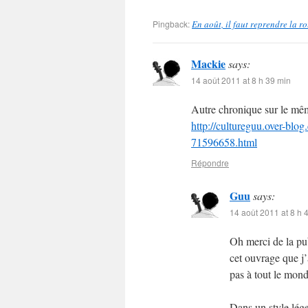
Pingback:
En août, il faut reprendre la r
Mackie
says:
14 août 2011 at 8 h 39 min
Autre chronique sur le mêm
http://cultureguu.over-blog.
71596658.html
Répondre
Guu
says:
14 août 2011 at 8 h 
Oh merci de la pu
cet ouvrage que j’
pas à tout le mo
Dans un style lége