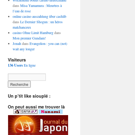
wochenend bonus casino deutschland
dans
Misa Yamamura : Meurtres à
l’eau de rose
online casino auszahlung über cashlib
dans
Le Dernier Shogun : un héros
malchanceux
casino Ohne Limit Hamburg
dans
Mon premier Gundam!
Jonah
dans
Evangelion : you can (not)
wait any longer
Visiteurs
136 Users
En ligne
Un p’tit like siouplé :
On peut aussi me trouver là