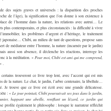
rde des sujets graves et universels : la disparition des proches
che de l’âge), la signification que l’on donne à son existence à
a place de l’homme dans la nature, les relations avec autrui… Le
s plus contemporains, et plus circonstanciés : la difficulté à vivre
’immobilier, les problèmes d’argent et d’héritage, le traitement
été japonaise… Chibi, au milieu de tant de questions, propose sans
sert de médiateur entre l’homme, la nature (incarnée par le jardin)
mais aussi son absence, il déclenche les réactions, interroge les
donc à la méditation. «
Pour moi, Chibi est ami qui me comprend,
« .
certains trouveront ce livre trop lent, avec l’accent qui est mis
ns de la nature. Le chat, le jardin, l’arbre centenaire, la libellule…
. Je trouve que ce livre est écrit avec une grande délicatesse.
poète : «
Le jour pointait, Chibi poursuivait ses jeux dans le jardin,
nier, happant une abeille, reniflant un lézard, ce jardin qui
 se profile également le philosophe : lorsque le narrateur réfléchit
sant une bonne partie de sa petite vie dans sa maison, le chat lui