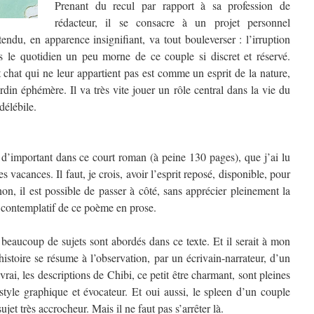
Prenant du recul par rapport à sa profession de
rédacteur, il se consacre à un projet personnel
endu, en apparence insignifiant, va tout bouleverser : l’irruption
s le quotidien un peu morne de ce couple si discret et réservé.
t chat qui ne leur appartient pas est comme un esprit de la nature,
din éphémère. Il va très vite jouer un rôle central dans la vie du
délébile.
 d’important dans ce court roman (à peine 130 pages), que j’ai lu
s vacances. Il faut, je crois, avoir l’esprit reposé, disponible, pour
inon, il est possible de passer à côté, sans apprécier pleinement la
re contemplatif de ce poème en prose.
 beaucoup de sujets sont abordés dans ce texte. Et il serait à mon
histoire se résume à l’observation, par un écrivain-narrateur, d’un
 vrai, les descriptions de Chibi, ce petit être charmant, sont pleines
 style graphique et évocateur. Et oui aussi, le spleen d’un couple
ujet très accrocheur. Mais il ne faut pas s’arrêter là.