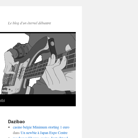
Le blog d'un éternel débutant
ibi
Dazibao
casino belgie Minimum storting 1 euro
dans
Un newbie à Japan Expo Centre