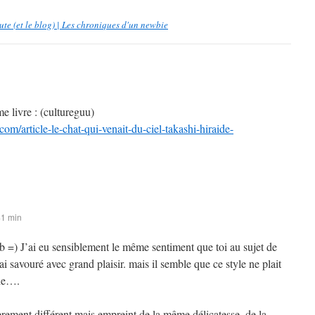
oute (et le blog) | Les chroniques d'un newbie
e livre : (cultureguu)
com/article-le-chat-qui-venait-du-ciel-takashi-hiraide-
41 min
b =) J’ai eu sensiblement le même sentiment que toi au sujet de
ai savouré avec grand plaisir. mais il semble que ce style ne plait
nde….
rement différent mais empreint de la même délicatesse, de la