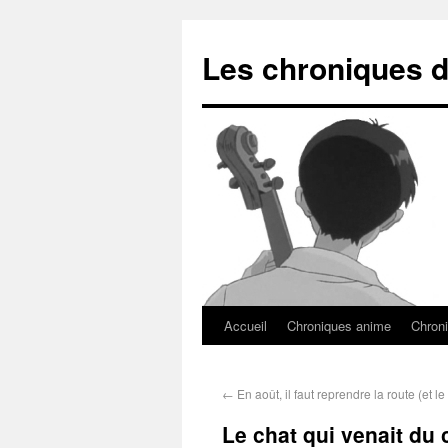
Les chroniques d
Accueil
Chroniques anime
Chroni
←
En août, il faut reprendre la route (et le
Le chat qui venait du c