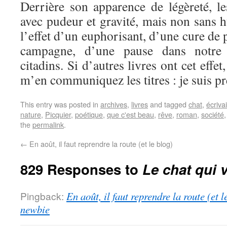
Derrière son apparence de légèreté, le
avec pudeur et gravité, mais non sans 
l’effet d’un euphorisant, d’une cure de 
campagne, d’une pause dans notre 
citadins. Si d’autres livres ont cet effe
m’en communiquez les titres : je suis pr
This entry was posted in
archives
,
livres
and tagged
chat
,
écriva
nature
,
Picquier
,
poétique
,
que c'est beau
,
rêve
,
roman
,
société
the
permalink
.
←
En août, il faut reprendre la route (et le blog)
829 Responses to
Le chat qui v
Pingback:
En août, il faut reprendre la route (et 
newbie