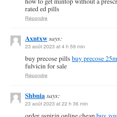
how to get mintop without a presc
rated ed pills
Répondre
Axntxw
says:
23 août 2023 at 4 h 59 min
buy precose pills
buy precose 25m
fulvicin for sale
Répondre
Shbnia
says:
23 août 2023 at 22 h 36 min
order aspirin online cheap
buy zov