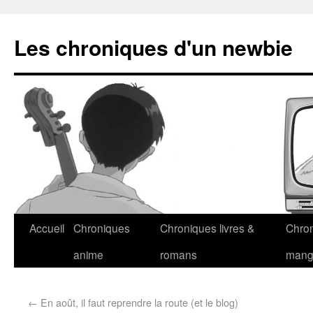
Les chroniques d'un newbie
Accueil
Chroniques
Chroniques livres &
Chro
anime
romans
man
←
En août, il faut reprendre la route (et le blog)