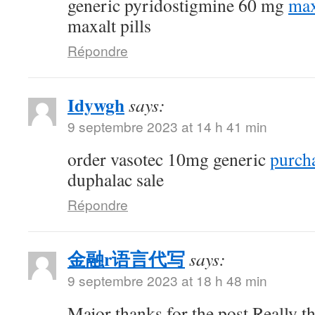
generic pyridostigmine 60 mg
max
maxalt pills
Répondre
Idywgh
says:
9 septembre 2023 at 14 h 41 min
order vasotec 10mg generic
purcha
duphalac sale
Répondre
金融r语言代写
says:
9 septembre 2023 at 18 h 48 min
Major thanks for the post.Really t