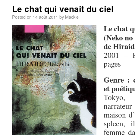
Le chat qui venait du ciel
Posted on
14 août 2011
by
Mackie
Le chat qu
(Neko no
de Hiraid
2001 – P
pages
Genre : 
et poétiq
Tokyo,
narrateu
maison d’
spleen, 
femme da