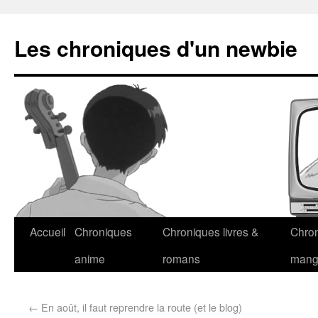
Les chroniques d'un newbie
Accueil
Chroniques
Chroniques livres &
Chro
anime
romans
man
←
En août, il faut reprendre la route (et le blog)