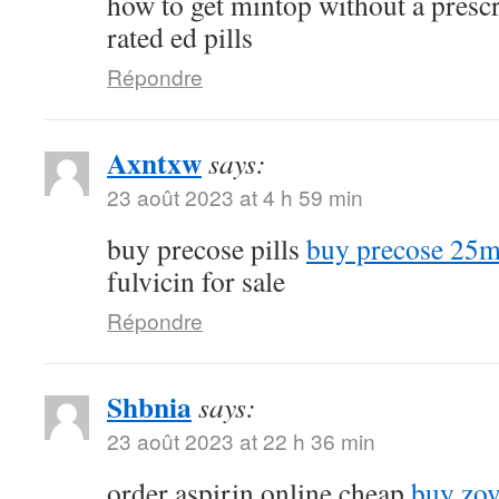
how to get mintop without a presc
rated ed pills
Répondre
Axntxw
says:
23 août 2023 at 4 h 59 min
buy precose pills
buy precose 25m
fulvicin for sale
Répondre
Shbnia
says:
23 août 2023 at 22 h 36 min
order aspirin online cheap
buy zov