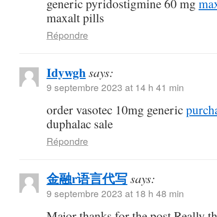
generic pyridostigmine 60 mg
max
maxalt pills
Répondre
Idywgh
says:
9 septembre 2023 at 14 h 41 min
order vasotec 10mg generic
purcha
duphalac sale
Répondre
金融r语言代写
says:
9 septembre 2023 at 18 h 48 min
Major thanks for the post.Really t