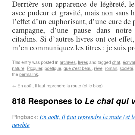
Derrière son apparence de légèreté, le
avec pudeur et gravité, mais non sans 
l’effet d’un euphorisant, d’une cure de 
campagne, d’une pause dans notre 
citadins. Si d’autres livres ont cet effe
m’en communiquez les titres : je suis pr
This entry was posted in
archives
,
livres
and tagged
chat
,
écriva
nature
,
Picquier
,
poétique
,
que c'est beau
,
rêve
,
roman
,
société
the
permalink
.
←
En août, il faut reprendre la route (et le blog)
818 Responses to
Le chat qui v
Pingback:
En août, il faut reprendre la route (et 
newbie