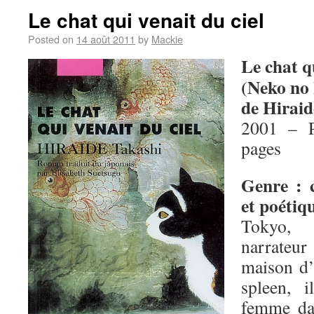
Le chat qui venait du ciel
Posted on
14 août 2011
by
Mackie
Le chat qu
(Neko no
de Hiraid
2001 – P
pages
Genre : 
et poétiq
Tokyo,
narrateu
maison d’
spleen, 
femme da