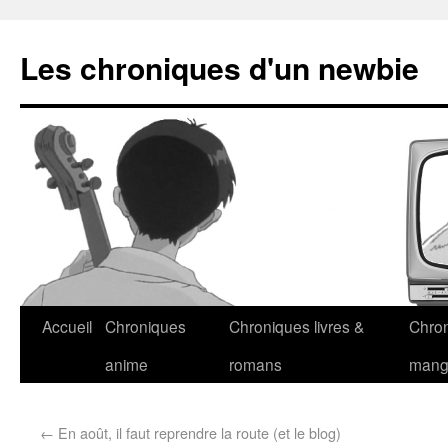
Les chroniques d'un newbie
Accueil
Chroniques
Chroniques livres &
Chro
anime
romans
man
←
En août, il faut reprendre la route (et le blog)