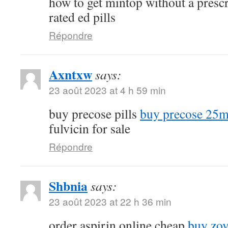
how to get mintop without a presc
rated ed pills
Répondre
Axntxw
says:
23 août 2023 at 4 h 59 min
buy precose pills
buy precose 25m
fulvicin for sale
Répondre
Shbnia
says:
23 août 2023 at 22 h 36 min
order aspirin online cheap
buy zov