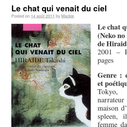
Le chat qui venait du ciel
Posted on
14 août 2011
by
Mackie
Le chat qu
(Neko no
de Hiraid
2001 – P
pages
Genre : 
et poétiq
Tokyo,
narrateu
maison d’
spleen, 
femme da