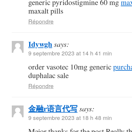
generic pyridostigmine 60 mg
max
maxalt pills
Répondre
Idywgh
says:
9 septembre 2023 at 14 h 41 min
order vasotec 10mg generic
purcha
duphalac sale
Répondre
金融r语言代写
says:
9 septembre 2023 at 18 h 48 min
Major thanks for the post.Really t