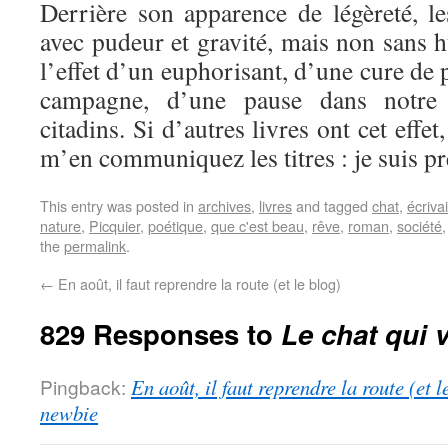
Derrière son apparence de légèreté, le
avec pudeur et gravité, mais non sans 
l’effet d’un euphorisant, d’une cure de 
campagne, d’une pause dans notre 
citadins. Si d’autres livres ont cet effe
m’en communiquez les titres : je suis pr
This entry was posted in
archives
,
livres
and tagged
chat
,
écriva
nature
,
Picquier
,
poétique
,
que c'est beau
,
rêve
,
roman
,
société
the
permalink
.
←
En août, il faut reprendre la route (et le blog)
829 Responses to
Le chat qui v
Pingback:
En août, il faut reprendre la route (et 
newbie