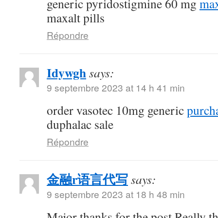
generic pyridostigmine 60 mg
max
maxalt pills
Répondre
Idywgh
says:
9 septembre 2023 at 14 h 41 min
order vasotec 10mg generic
purcha
duphalac sale
Répondre
金融r语言代写
says:
9 septembre 2023 at 18 h 48 min
Major thanks for the post.Really t