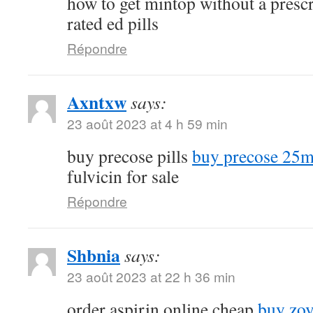
how to get mintop without a presc
rated ed pills
Répondre
Axntxw
says:
23 août 2023 at 4 h 59 min
buy precose pills
buy precose 25m
fulvicin for sale
Répondre
Shbnia
says:
23 août 2023 at 22 h 36 min
order aspirin online cheap
buy zov