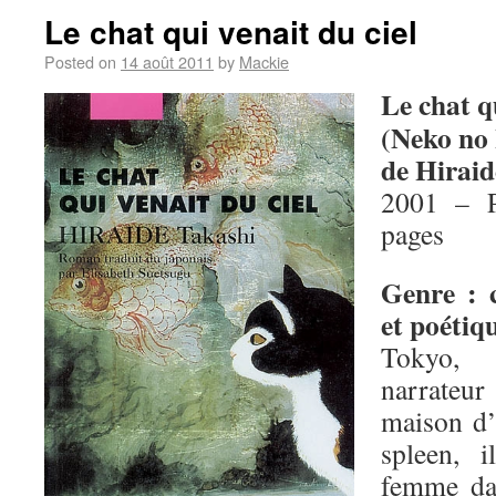
Le chat qui venait du ciel
Posted on
14 août 2011
by
Mackie
Le chat qu
(Neko no
de Hiraid
2001 – P
pages
Genre : 
et poétiq
Tokyo,
narrateu
maison d’
spleen, 
femme da