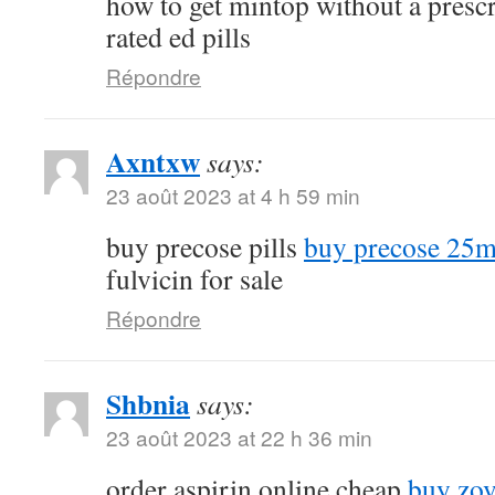
how to get mintop without a presc
rated ed pills
Répondre
Axntxw
says:
23 août 2023 at 4 h 59 min
buy precose pills
buy precose 25m
fulvicin for sale
Répondre
Shbnia
says:
23 août 2023 at 22 h 36 min
order aspirin online cheap
buy zov