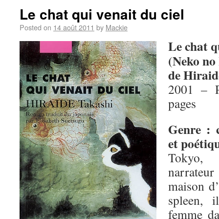
Le chat qui venait du ciel
Posted on
14 août 2011
by
Mackie
Le chat qu
(Neko no
de Hiraid
2001 – P
pages
Genre : 
et poétiq
Tokyo,
narrateu
maison d’
spleen, 
femme da