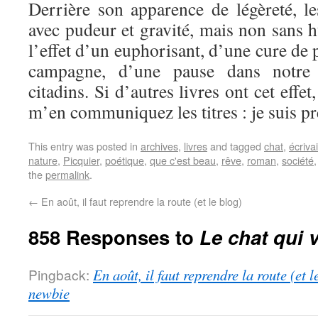
Derrière son apparence de légèreté, le
avec pudeur et gravité, mais non sans 
l’effet d’un euphorisant, d’une cure de 
campagne, d’une pause dans notre 
citadins. Si d’autres livres ont cet effe
m’en communiquez les titres : je suis pr
This entry was posted in
archives
,
livres
and tagged
chat
,
écriva
nature
,
Picquier
,
poétique
,
que c'est beau
,
rêve
,
roman
,
société
the
permalink
.
←
En août, il faut reprendre la route (et le blog)
858 Responses to
Le chat qui v
Pingback:
En août, il faut reprendre la route (et 
newbie