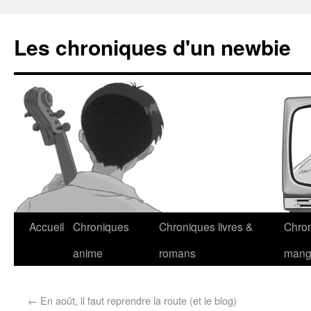
Les chroniques d'un newbie
Accueil
Chroniques
Chroniques livres &
Chro
anime
romans
man
←
En août, il faut reprendre la route (et le blog)