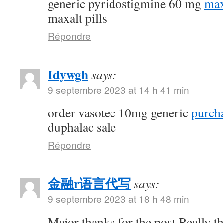
generic pyridostigmine 60 mg
max
maxalt pills
Répondre
Idywgh
says:
9 septembre 2023 at 14 h 41 min
order vasotec 10mg generic
purcha
duphalac sale
Répondre
金融r语言代写
says:
9 septembre 2023 at 18 h 48 min
Major thanks for the post.Really t