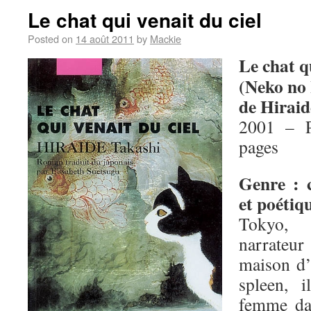
Le chat qui venait du ciel
Posted on
14 août 2011
by
Mackie
Le chat qu
(Neko no
de Hiraid
2001 – P
pages
Genre : 
et poétiq
Tokyo,
narrateu
maison d’
spleen, 
femme da