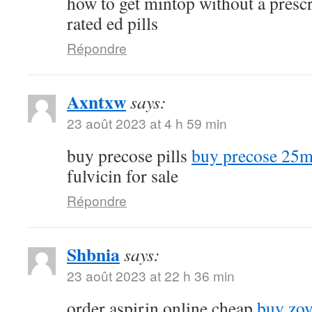
how to get mintop without a presc
rated ed pills
Répondre
Axntxw
says:
23 août 2023 at 4 h 59 min
buy precose pills
buy precose 25m
fulvicin for sale
Répondre
Shbnia
says:
23 août 2023 at 22 h 36 min
order aspirin online cheap
buy zov