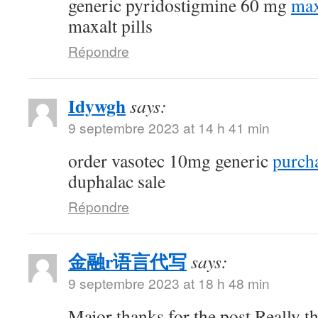
generic pyridostigmine 60 mg
max
maxalt pills
Répondre
Idywgh
says:
9 septembre 2023 at 14 h 41 min
order vasotec 10mg generic
purcha
duphalac sale
Répondre
金融r语言代写
says:
9 septembre 2023 at 18 h 48 min
Major thanks for the post.Really t