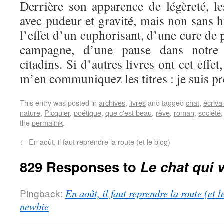
Derrière son apparence de légèreté, le
avec pudeur et gravité, mais non sans 
l’effet d’un euphorisant, d’une cure de 
campagne, d’une pause dans notre 
citadins. Si d’autres livres ont cet effe
m’en communiquez les titres : je suis pr
This entry was posted in
archives
,
livres
and tagged
chat
,
écriva
nature
,
Picquier
,
poétique
,
que c'est beau
,
rêve
,
roman
,
société
the
permalink
.
←
En août, il faut reprendre la route (et le blog)
829 Responses to
Le chat qui v
Pingback:
En août, il faut reprendre la route (et 
newbie