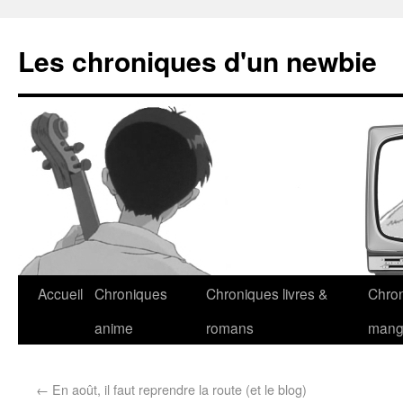
Les chroniques d'un newbie
Accueil
Chroniques
Chroniques livres &
Chro
anime
romans
man
←
En août, il faut reprendre la route (et le blog)