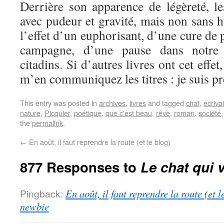
Derrière son apparence de légèreté, le
avec pudeur et gravité, mais non sans 
l’effet d’un euphorisant, d’une cure de 
campagne, d’une pause dans notre 
citadins. Si d’autres livres ont cet effe
m’en communiquez les titres : je suis pr
This entry was posted in
archives
,
livres
and tagged
chat
,
écriva
nature
,
Picquier
,
poétique
,
que c'est beau
,
rêve
,
roman
,
société
the
permalink
.
←
En août, il faut reprendre la route (et le blog)
877 Responses to
Le chat qui v
Pingback:
En août, il faut reprendre la route (et 
newbie