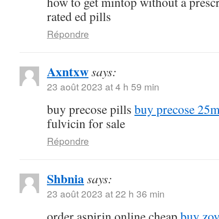
how to get mintop without a presc
rated ed pills
Répondre
Axntxw
says:
23 août 2023 at 4 h 59 min
buy precose pills
buy precose 25m
fulvicin for sale
Répondre
Shbnia
says:
23 août 2023 at 22 h 36 min
order aspirin online cheap
buy zov