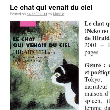
Le chat qui venait du ciel
Posted on
14 août 2011
by
Mackie
Le chat qu
(Neko no
de Hiraid
2001 – P
pages
Genre : 
et poétiq
Tokyo,
narrateu
maison d’
spleen, 
femme da