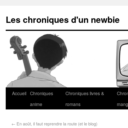
Les chroniques d'un newbie
Accueil
Chroniques
Chroniques livres &
Chro
anime
romans
man
←
En août, il faut reprendre la route (et le blog)