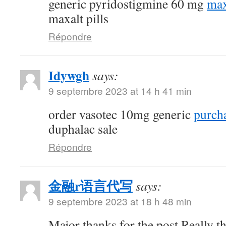
generic pyridostigmine 60 mg
max
maxalt pills
Répondre
Idywgh
says:
9 septembre 2023 at 14 h 41 min
order vasotec 10mg generic
purcha
duphalac sale
Répondre
金融r语言代写
says:
9 septembre 2023 at 18 h 48 min
Major thanks for the post.Really t