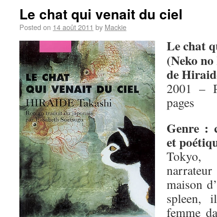
Le chat qui venait du ciel
Posted on
14 août 2011
by
Mackie
Le chat qu
(Neko no
de Hiraid
2001 – P
pages
Genre : 
et poétiq
Tokyo,
narrateu
maison d’
spleen, 
femme da