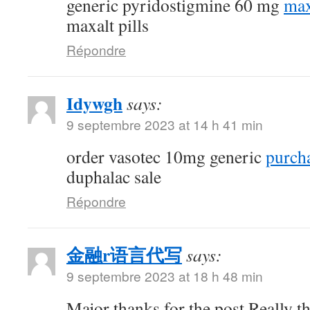
generic pyridostigmine 60 mg
max
maxalt pills
Répondre
Idywgh
says:
9 septembre 2023 at 14 h 41 min
order vasotec 10mg generic
purcha
duphalac sale
Répondre
金融r语言代写
says:
9 septembre 2023 at 18 h 48 min
Major thanks for the post.Really t