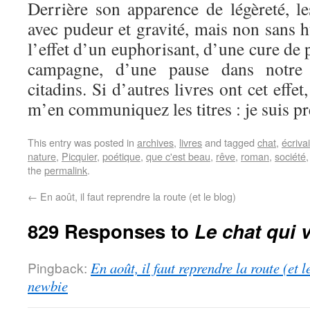
Derrière son apparence de légèreté, le
avec pudeur et gravité, mais non sans 
l’effet d’un euphorisant, d’une cure de 
campagne, d’une pause dans notre 
citadins. Si d’autres livres ont cet effe
m’en communiquez les titres : je suis pr
This entry was posted in
archives
,
livres
and tagged
chat
,
écriva
nature
,
Picquier
,
poétique
,
que c'est beau
,
rêve
,
roman
,
société
the
permalink
.
←
En août, il faut reprendre la route (et le blog)
829 Responses to
Le chat qui v
Pingback:
En août, il faut reprendre la route (et 
newbie