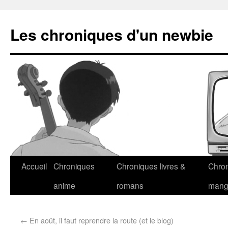
Les chroniques d'un newbie
Accueil
Chroniques
Chroniques livres &
Chro
anime
romans
man
←
En août, il faut reprendre la route (et le blog)