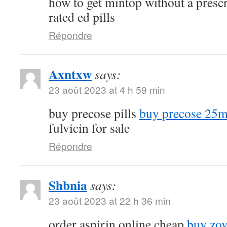
how to get mintop without a presc
rated ed pills
Répondre
Axntxw
says:
23 août 2023 at 4 h 59 min
buy precose pills
buy precose 25m
fulvicin for sale
Répondre
Shbnia
says:
23 août 2023 at 22 h 36 min
order aspirin online cheap
buy zov