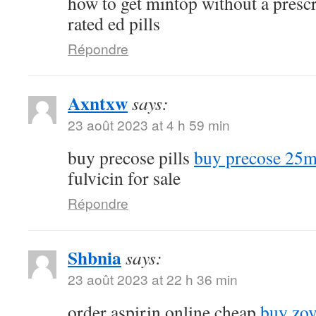
how to get mintop without a presc
rated ed pills
Répondre
Axntxw
says:
23 août 2023 at 4 h 59 min
buy precose pills
buy precose 25m
fulvicin for sale
Répondre
Shbnia
says:
23 août 2023 at 22 h 36 min
order aspirin online cheap
buy zov