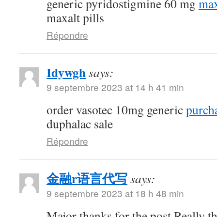
generic pyridostigmine 60 mg
max
maxalt pills
Répondre
Idywgh
says:
9 septembre 2023 at 14 h 41 min
order vasotec 10mg generic
purcha
duphalac sale
Répondre
金融r语言代写
says:
9 septembre 2023 at 18 h 48 min
Major thanks for the post.Really t