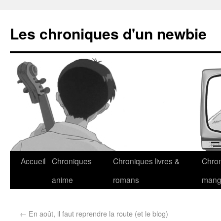
Les chroniques d'un newbie
Accueil
Chroniques
Chroniques livres &
Chro
anime
romans
man
←
En août, il faut reprendre la route (et le blog)