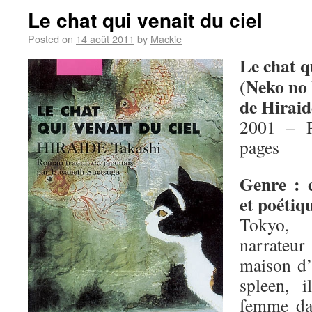
Le chat qui venait du ciel
Posted on
14 août 2011
by
Mackie
Le chat qu
(Neko no
de Hiraid
2001 – P
pages
Genre : 
et poétiq
Tokyo,
narrateu
maison d’
spleen, 
femme da