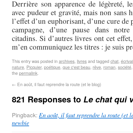
Derrière son apparence de légèreté, le
avec pudeur et gravité, mais non sans 
l’effet d’un euphorisant, d’une cure de 
campagne, d’une pause dans notre 
citadins. Si d’autres livres ont cet effe
m’en communiquez les titres : je suis pr
This entry was posted in
archives
,
livres
and tagged
chat
,
écriva
nature
,
Picquier
,
poétique
,
que c'est beau
,
rêve
,
roman
,
société
the
permalink
.
←
En août, il faut reprendre la route (et le blog)
821 Responses to
Le chat qui v
Pingback:
En août, il faut reprendre la route (et 
newbie