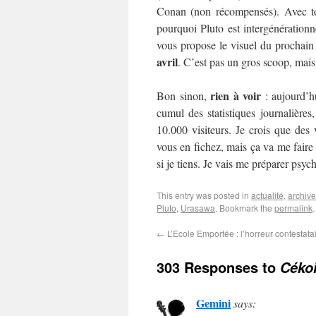
Conan (non récompensés). Avec tou
pourquoi Pluto est intergénération
vous propose le visuel du prochain
avril
. C’est pas un gros scoop, mais 
rien à voir
Bon sinon,
: aujourd’h
cumul des statistiques journalières
10.000 visiteurs. Je crois que des
vous en fichez, mais ça va me faire 
si je tiens. Je vais me préparer ps
This entry was posted in
actualité
,
archiv
Pluto
,
Urasawa
. Bookmark the
permalink
.
←
L’Ecole Emportée : l’horreur contestata
303 Responses to
Cékoi
Gemini
says: