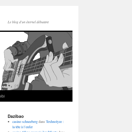
Le blog d'un éternel débutant
ibi
Dazibao
casino schneeberg
dans
Texhnolyze :
la tête à l’enfer