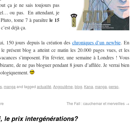
t ça je ne sais toujours pas
nel… ou pas. En attendant, je
le 15
 Pluto, tome 7 à paraître
c’est déjà ça.
ui, 150 jours depuis la création des
chroniques d’un newbie
. En
, le présent blog a atteint ce matin les 20.000 pages vues, et les
 vacances s’imposent. Fin février, une semaine à Londres ! Vous
bizarre, de ne pas bloguer pendant 8 jours d’affilée. Je verrai bien
ychologiquement.
es
,
manga
and tagged
actualité
,
Angoulême
,
blog
,
Kana
,
manga
,
perso
,
ire
The Fall : cauchemar et merveilles
→
, le prix intergénérations?