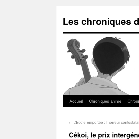
Les chroniques d
Accueil
Chroniques anime
Chroni
←
L’Ecole Emportée : l’horreur contestata
Cékoi, le prix intergé