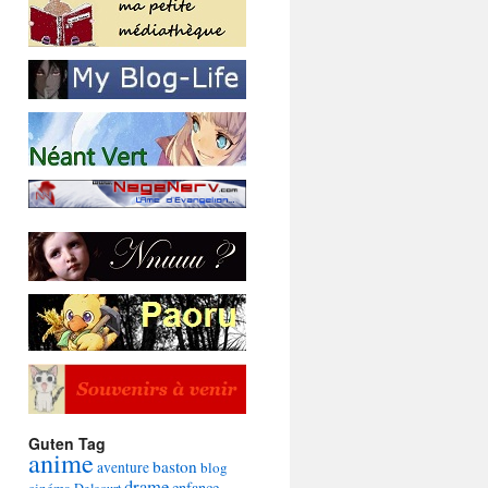
Guten Tag
anime
baston
aventure
blog
drame
enfance
cinéma