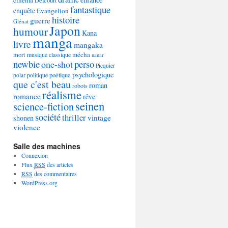
Delcourt
fantastique
enquête
Evangelion
histoire
guerre
Glénat
Japon
humour
Kana
manga
livre
mangaka
mécha
mort
musique classique
nanar
newbie
perso
one-shot
Picquier
psychologique
poétique
polar
politique
que c'est beau
roman
robots
réalisme
romance
rêve
seinen
science-fiction
société
thriller
vintage
shonen
violence
Salle des machines
Connexion
Flux
RSS
des articles
RSS
des commentaires
WordPress.org