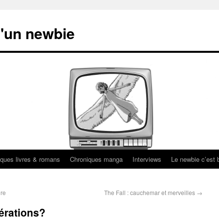
'un newbie
ques livres & romans
Chroniques manga
Interviews
Le newbie c’est b
ire
The Fall : cauchemar et merveilles
→
nérations?