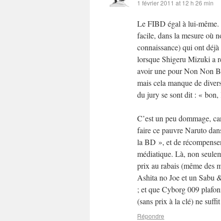
1 février 2011 at 12 h 26 min
Le FIBD égal à lui-même. Do
facile, dans la mesure où 
connaissance) qui ont déjà
lorsque Shigeru Mizuki a r
avoir une pour Non Non Ba 
mais cela manque de divers
du jury se sont dit : « bon,
C’est un peu dommage, car 
faire ce pauvre Naruto dans
la BD », et de récompenser
médiatique. Là, non seulem
prix au rabais (même des mé
Ashita no Joe et un Sabu &
; et que Cyborg 009 plafon
(sans prix à la clé) ne suffi
Répondre