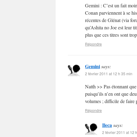
Gemini : C’est un fait moi
Conan parviennent à se hiss
récentes de Glénat (via fo
qu’Ashita no Joe est leur t
plus que ces titres sont tr
Répondre
Gemini
says:
2 février 2011 at 12 h 35 min
Natth >> Pas étonnant que A
puisqu’ils n’en ont que deu
volumes ; difficile de faire
Répondre
Ileca
says:
2 février 2011 at 12 