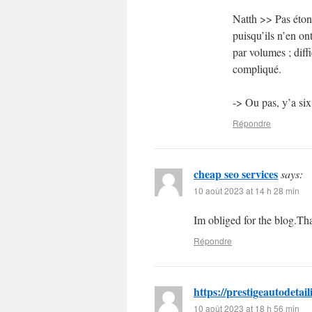
Natth >> Pas étonn
puisqu’ils n’en on
par volumes ; diffi
compliqué.
-> Ou pas, y’a six
Répondre
cheap seo services
says:
10 août 2023 at 14 h 28 min
Im obliged for the blog.Th
Répondre
https://prestigeautodetai
10 août 2023 at 18 h 56 min