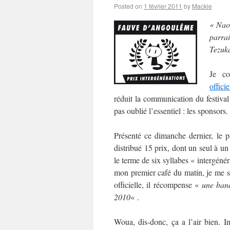
Posted on
1 février 2011
by
Mackie
« Nao
parra
Tezuka
Je co
officie
réduit la communication du festival
pas oublié l’essentiel : les sponsors.
Présenté ce dimanche dernier, le 
distribué 15 prix, dont un seul à un
le terme de six syllabes « intergéné
mon premier café du matin, je me su
officielle, il récompense «
une band
2010
« .
Woua, dis-donc, ça a l’air bien. In