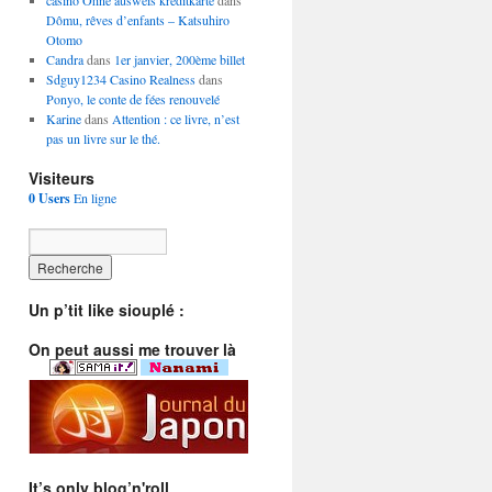
casino Ohne ausweis kreditkarte
dans
Dômu, rêves d’enfants – Katsuhiro
Otomo
Candra
dans
1er janvier, 200ème billet
Sdguy1234 Casino Realness
dans
Ponyo, le conte de fées renouvelé
Karine
dans
Attention : ce livre, n’est
pas un livre sur le thé.
Visiteurs
0 Users
En ligne
Un p’tit like siouplé :
On peut aussi me trouver là
It’s only blog’n'roll