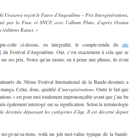
ki Urasawa reçoit le Fauve d’Angoulême – Prix Intergénérations,
iné par la Fnac et SNCF, avec l’album Pluto, d’après Osamu
 (éditions Kana). »
pie-colle ci-dessus, en intégralité, le compte-rendu du
site
l
du Festival d’Angoulême. Oui, c’est exactement à cela que se
 sur ses prix. Notez qu’au moins, en à peine une phrase, ils n’ont
palmarès du 38ème Festival International de la Bande-dessinée a
 manga. Celui, donc, qualifié d’
intergénérations
. Outre le fait que
rations » est pour moi totalement imprononçable avant que j’aie bu
is également interrogé sur sa signification. Selon la terminologie
e dessinée dépassant les catégories d’âge. Il est décerné depuis
-ter-gé-né-ra-tions, voilà un joli mot-valise typique de la bande-