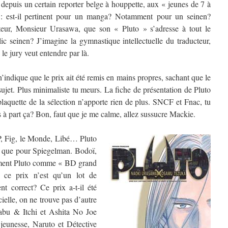
 depuis un certain reporter belge à houppette, aux « jeunes de 7 à
: est-il pertinent pour un manga? Notamment pour un seinen?
teur, Monsieur Urasawa, que son « Pluto » s’adresse à tout le
c seinen? J’imagine la gymnastique intellectuelle du traducteur,
le jury veut entendre par là.
n’indique que le prix ait été remis en mains propres, sachant que le
ujet. Plus minimaliste tu meurs. La fiche de présentation de Pluto
plaquette de la sélection n’apporte rien de plus. SNCF et Fnac, tu
s à part ça? Bon, faut que je me calme, allez sussucre Mackie.
, Fig, le Monde, Libé… Pluto
 a que pour Spiegelman. Bodoï,
ement Pluto comme « BD grand
 ce prix n’est qu’un lot de
nt correct? Ce prix a-t-il été
cielle, on ne trouve pas d’autre
abu & Itchi et Ashita No Joe
jeunesse, Naruto et Détective