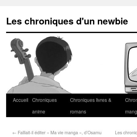
Les chroniques d'un newbie
Accueil
Chroniques
Chroniques livres &
Chro
anime
romans
man
←
Falllait-il éditer « Ma vie manga », d’Osamu
Les chroniq