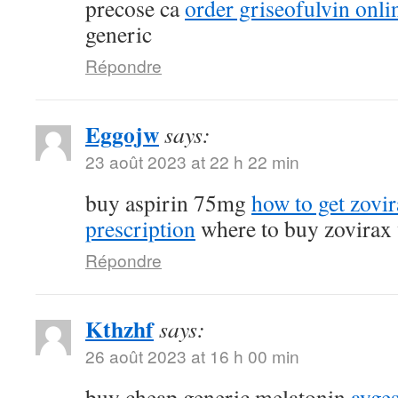
precose ca
order griseofulvin onli
generic
Répondre
Eggojw
says:
23 août 2023 at 22 h 22 min
buy aspirin 75mg
how to get zovir
prescription
where to buy zovirax 
Répondre
Kthzhf
says:
26 août 2023 at 16 h 00 min
buy cheap generic melatonin
ayges