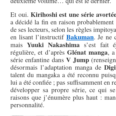
deuxième volume… qui est le dernier.
Kirihoshi est une série avorté
Et oui.
a décidé la fin en raison probablement
de ses lecteurs, selon les règles impito
Bakuman
en lisant l’instructif
. Je ne 
Yuuki Nakashima
mais
s’est fait é
Glénat manga
régulière, et d’après
, a
V Jump
série enfantine dans
(renseign
Dig
désormais l’adaptation manga de
talent du mangaka a été reconnu puisq
lui a été confiée ; pas suffisamment en r
développer sa propre série, ce qui 
raisons que j’énumère plus haut : manq
personnalité.