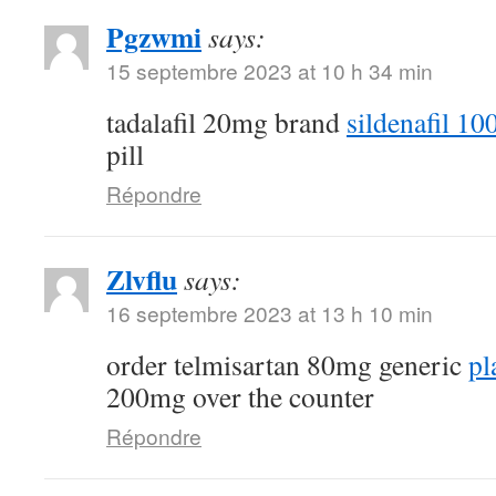
Pgzwmi
says:
15 septembre 2023 at 10 h 34 min
tadalafil 20mg brand
sildenafil 1
pill
Répondre
Zlvflu
says:
16 septembre 2023 at 13 h 10 min
order telmisartan 80mg generic
pl
200mg over the counter
Répondre