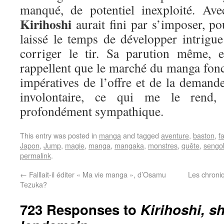
manqué, de potentiel inexploité. Ave
Kirihoshi
aurait fini par s’imposer, p
laissé le temps de développer intrigue
corriger le tir. Sa parution même, e
rappellent que le marché du manga fonc
impératives de l’offre et de la demande
involontaire, ce qui me le rend, 
profondément sympathique.
This entry was posted in
manga
and tagged
aventure
,
baston
,
f
Japon
,
Jump
,
magie
,
manga
,
mangaka
,
monstres
,
quête
,
sengo
permalink
.
←
Falllait-il éditer « Ma vie manga », d’Osamu
Les chroniq
Tezuka?
723 Responses to
Kirihoshi, s