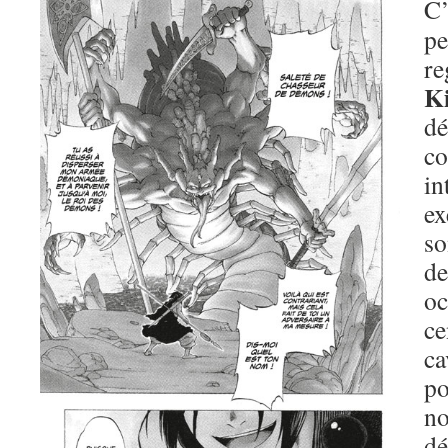
C
p
re
Ki
d
c
i
e
so
de
o
c
c
p
n
d