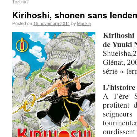
Tezuka?
Kirihoshi, shonen sans lende
Posted on
15 novembre 2011
by
Mackie
Kirihoshi
de Yuuki
Shueisha,
Glénat, 2
série « te
L’histoire 
A l’ère 
profitent 
seigneu
tourmenter
ourdiss