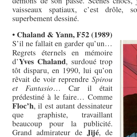
démons de son passé. Scènes chocs, jol
vaisseaux spatiaux, c’est drôle, 
superbement dessiné.
Chaland & Yann, F52 (1989)
•
S’il ne fallait en garder qu’un…
Regrets éternels en mémoire
Yves Chaland
d’
, surdoué trop
tôt disparu, en 1990, lui qu’on
rêvait de voir reprendre
Spirou
et Fantasio
… Car il était
prédestiné à le faire… Comme
Floc’h
, il est autant dessinateur
que graphiste, travaillant
beaucoup pour la publicité.
Jijé
Grand admirateur de
, de