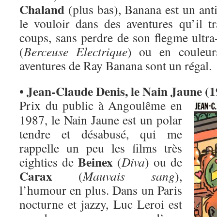
Chaland
(plus bas), Banana est un ant
le vouloir dans des aventures qu’il t
coups, sans perdre de son flegme ultra
(
Berceuse Electrique
) ou en couleur
aventures de Ray Banana sont un régal.
• Jean-Claude Denis, le Nain Jaune (
Prix du public à Angoulême en
1987, le Nain Jaune est un polar
tendre et désabusé, qui me
rappelle un peu les films très
Beinex
eighties de
(
Diva
) ou de
Carax
(
Mauvais sang
),
l’humour en plus. Dans un Paris
nocturne et jazzy, Luc Leroi est