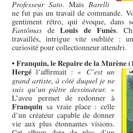
Professeur Sato
. Mais
Barelli
ne fut pas un travail de commande. Voi
gentiment rétro, qui évoque, dans 
Louis de Funès
Fantômas
de
. Ch
travaillés, intrigue vite oubliée :
curiosité pour collectionneur attendri.
• Franquin, le Repaire de la Murène (
Hergé
l’affirmait : «
C’est un
grand artiste, à côté duquel je ne
suis qu’un piètre dessinateur.
»
L’aveu permet de redonner à
Franquin
sa vraie place : celle
d’un créateur capable de donner
vie aux plus étonnantes visions.
Cet album date de plus d’un