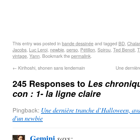
This entry was posted in
bande dessinée
and tagged
BD
,
Chala
Jacobs
,
Luc Leroi
,
newbie
,
perso
,
Pétillon
,
Spirou
,
Ted Benoit
,
T
vintage
,
Yann
. Bookmark the
permalink
.
←
Kirihoshi, shonen sans lendemain
Une dernièr
245 Responses to
Les chroniq
con : 1- la ligne claire
Pingback:
Une dernière tranche d’Halloween, ava
d'un newbie
Gemini
says: