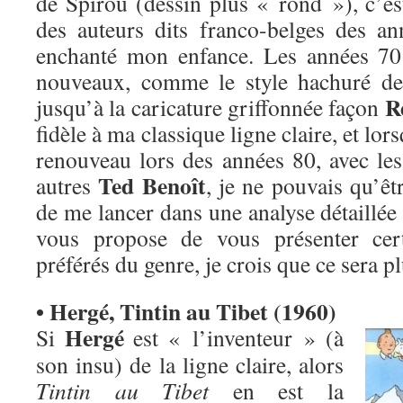
de Spirou (dessin plus « rond »), c’est
des auteurs dits franco-belges des an
enchanté mon enfance. Les années 70
nouveaux, comme le style hachuré d
R
jusqu’à la caricature griffonnée façon
fidèle à ma classique ligne claire, et lor
renouveau lors des années 80, avec le
Ted Benoît
autres
, je ne pouvais qu’êt
de me lancer dans une analyse détaillée d
vous propose de vous présenter ce
préférés du genre, je crois que ce sera pl
• Hergé, Tintin au Tibet (1960)
Hergé
Si
est « l’inventeur » (à
son insu) de la ligne claire, alors
Tintin au Tibet
en est la