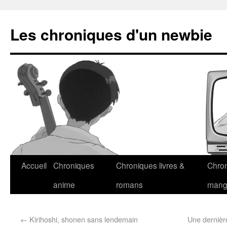
Les chroniques d'un newbie
Accueil
Chroniques
Chroniques livres &
Chro
anime
romans
man
←
Kirihoshi, shonen sans lendemain
Une dernièr