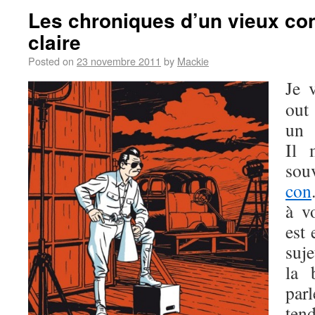
Les chroniques d’un vieux con 
claire
Posted on
23 novembre 2011
by
Mackie
Je 
out
u
Il 
sou
con
à v
est
suj
la 
pa
ten