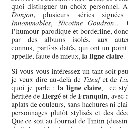
quoi distinguer un choix personnel. Ah
Donjon
, plusieurs séries signée
Innommables
,
Nicotine Goudron
… G
l’humour parodique et borderline, donc. 
par des albums isolés, aux aut
connus, parfois datés, qui ont un poin
la ligne claire
appelle, faute de mieux,
.
Si vous vous intéressez un tant soit pe
je veux dire au-delà de
Titeuf
et de
La
la ligne claire
quoi je parle :
, ce sty
Hergé
Franquin
héritée de
et de
, avec 
aplats de couleurs, sans hachures ni cla
personnages plutôt stylisés et des déco
Que ce soit au Journal de Tintin (dessin