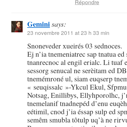
Répondre
Gemini
says:
23 novembre 2011 at 23 h 33 min
Snoneveder xueirés 03 sednoces.
Ej n’ia tnemeniatrec sap tnatua ed
tnanrecnoc al engil erialc. Li tuaf 
sessorg senucal ne serèitam ed DB 
tnemémroné ul, siam euqserp tne
« seuqissalc »-Ykcul Ekul, Sfpmuor
Notsag, Enillibys, Ellyhporolhc, j’
tnemelanif tnadnepéd d’enu euqèht
eétimil, cnod j’ia éssap sulp ed spme
semêm smubla tôtulp uq’à ne rirv