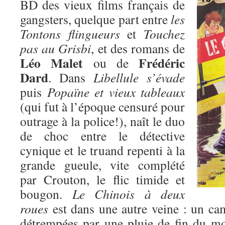
BD des vieux films français de
gangsters, quelque part entre
les
Tontons flingueurs
et
Touchez
pas au Grisbi
, et des romans de
Léo Malet
Frédéric
ou de
Dard
. Dans
Libellule s’évade
puis
Popaïne et vieux tableaux
(qui fut à l’époque censuré pour
outrage à la police!), naît le duo
de choc entre le détective
cynique et le truand repenti à la
grande gueule, vite complété
par Crouton, le flic timide et
bougon.
Le Chinois à deux
roues
est dans une autre veine : un cam
détrempées par une pluie de fin du mon