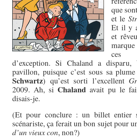
référen
que sont
et le
St
Et il y
et rêve
marque 
ces 
d’exception. Si Chaland a disparu,
pavillon, puisque c’est sous sa plume
Schwartz
) qu’est sorti l’excellent
Gr
Chaland
2009. Ah, si
avait pu le fai
disais-je.
(Et pour conclure : un billet entier
scénariste, ça ferait un bon sujet pour 
d’un vieux con
, non?)