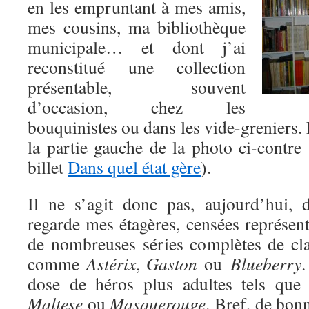
en les empruntant à mes amis,
mes cousins, ma bibliothèque
municipale… et dont j’ai
reconstitué une collection
présentable, souvent
d’occasion, chez les
bouquinistes ou dans les vide-greniers. 
la partie gauche de la photo ci-contre 
billet
Dans quel état gère
).
Il ne s’agit donc pas, aujourd’hui
regarde mes étagères, censées représent
de nombreuses séries complètes de cla
comme
Astérix
,
Gaston
ou
Blueberry
dose de héros plus adultes tels qu
Maltese
ou
Masquerouge
. Bref, de bon