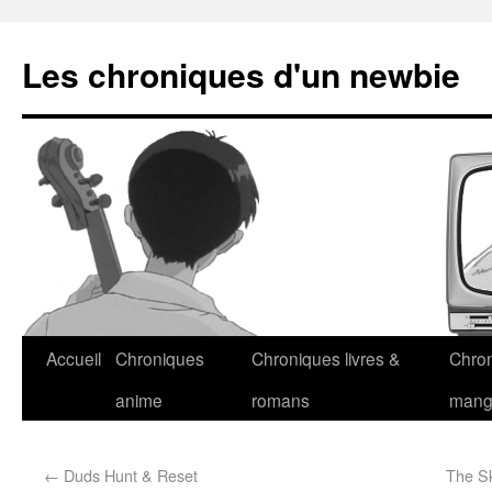
Les chroniques d'un newbie
Accueil
Chroniques
Chroniques livres &
Chro
anime
romans
man
←
Duds Hunt & Reset
The Sk