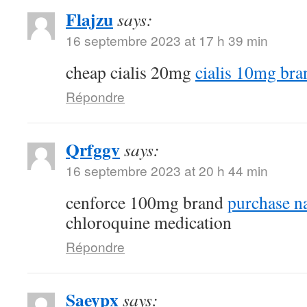
Flajzu
says:
16 septembre 2023 at 17 h 39 min
cheap cialis 20mg
cialis 10mg bra
Répondre
Qrfggv
says:
16 septembre 2023 at 20 h 44 min
cenforce 100mg brand
purchase n
chloroquine medication
Répondre
Saeypx
says: