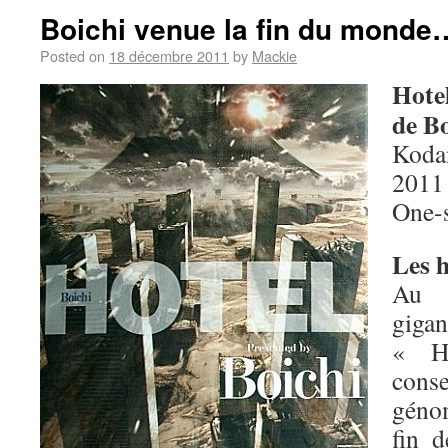
Boichi venue la fin du monde
Posted on
18 décembre 2011
by
Mackie
Hote
de Bo
Koda
2011
One-
Les h
Au
giga
« H
cons
géno
fin 