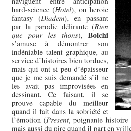
naviguent entre anticipation
hard-science (
Hotel
), ou heroic
fantasy (
Diadem
), en passant
par la parodie délirante (
Rien
Boichi
que pour les thons
),
s’amuse à démontrer son
indéniable talent graphique, au
service d’histoires bien tordues,
mais qui ont si peu d’épaisseur
que je me suis demandé s’il ne
les avait pas improvisées en
dessinant. Ce faisant, il se
prouve capable du meilleur
quand il fait dans la sobriété et
l’émotion (
Present
, poignante histoire
mais aussi du pire quand il part en vril