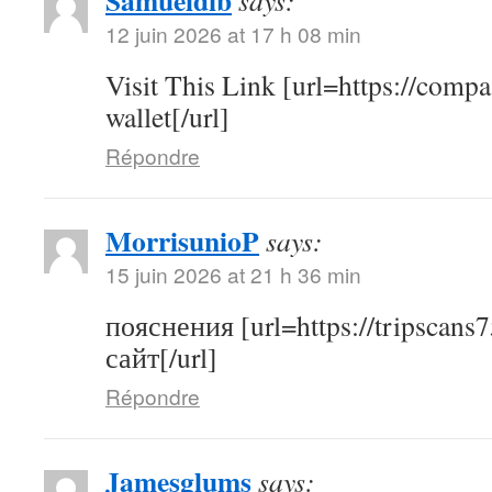
Samueldib
says:
12 juin 2026 at 17 h 08 min
Visit This Link [url=https://compas
wallet[/url]
Répondre
MorrisunioP
says:
15 juin 2026 at 21 h 36 min
пояснения [url=https://tripscans7
сайт[/url]
Répondre
Jamesglums
says: