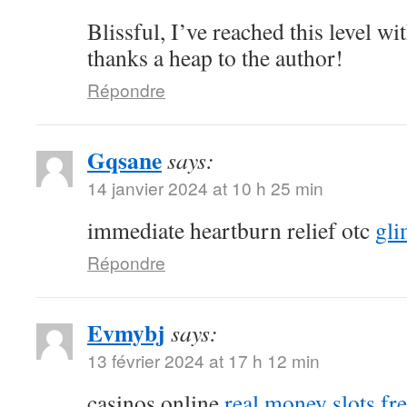
Blissful, I’ve reached this level with
thanks a heap to the author!
Répondre
Gqsane
says:
14 janvier 2024 at 10 h 25 min
immediate heartburn relief otc
gli
Répondre
Evmybj
says:
13 février 2024 at 17 h 12 min
casinos online
real money slots fr