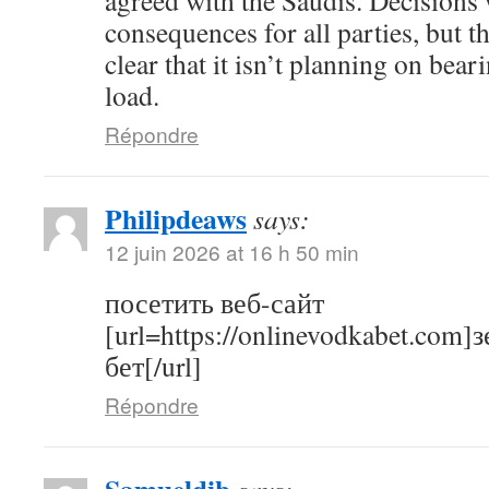
agreed with the Saudis. Decisions 
consequences for all parties, but
clear that it isn’t planning on bea
load.
Répondre
Philipdeaws
says:
12 juin 2026 at 16 h 50 min
посетить веб-сайт
[url=https://onlinevodkabet.com]
бет[/url]
Répondre