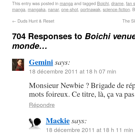
This entry was posted in
manga
and tagged
Boichi
,
drame
,
fan 
manga
,
mangaka
,
nanar
,
one-shot
,
portnawak
,
science-fiction
. 
←
Duds Hunt & Reset
The Sk
704 Responses to
Boichi venue
monde…
Gemini
says:
18 décembre 2011 at 18 h 07 min
Monsieur Newbie ? Brigade de rép
mots foireux. Ce titre, là, ça va p
Répondre
Mackie
says:
18 décembre 2011 at 18 h 11 min