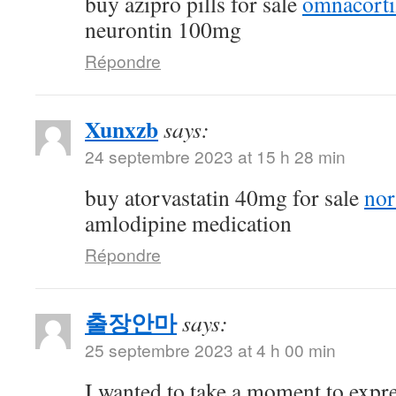
buy azipro pills for sale
omnacorti
neurontin 100mg
Répondre
Xunxzb
says:
24 septembre 2023 at 15 h 28 min
buy atorvastatin 40mg for sale
nor
amlodipine medication
Répondre
출장안마
says:
25 septembre 2023 at 4 h 00 min
I wanted to take a moment to expre