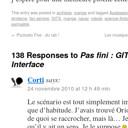
This entry was posted in
archives
,
manga
and tagged
Applesee
érotisme
,
fan service
,
GITS
,
manga
,
nanar
,
robots
,
science-ficti
permalink
.
←
Pizzicato Five : du rab !
Les musiques
138 Responses to
Pas fini : G
Interface
Corti
says:
24 novembre 2010 at 12 h 49 min
Le scénario est tout simplement im
que d’habitude. J’avais trouvé Ori
de quoi se raccrocher, mais là… J
qu’il y ait un sens. Je le suppose