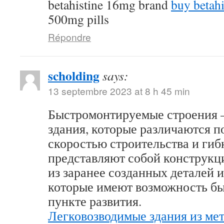
betahistine 16mg brand
buy betahi
500mg pills
Répondre
scholding
says:
13 septembre 2023 at 8 h 45 min
Быстромонтируемые строения 
здания, которые различаются 
скоростью строительства и гиб
представляют собой конструк
из заранее созданных деталей 
которые имеют возможность бы
пункте развития.
Легковозводимые здания из ме