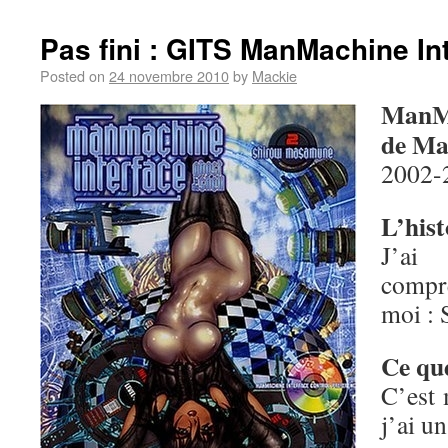
Pas fini : GITS ManMachine In
Posted on
24 novembre 2010
by
Mackie
ManMa
de Ma
2002-2
L’hist
J’a
compr
moi : 
Ce que
C’est 
j’ai u