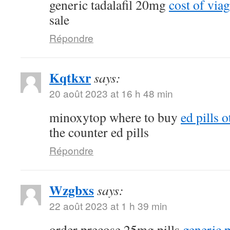
generic tadalafil 20mg
cost of vi
sale
Répondre
Kqtkxr
says:
20 août 2023 at 16 h 48 min
minoxytop where to buy
ed pills o
the counter ed pills
Répondre
Wzgbxs
says:
22 août 2023 at 1 h 39 min
order precose 25mg pills
generic 