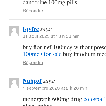
danocrine 100mg pills
Répondre
Iqvfcc
says:
31 août 2023 at 13 h 33 min
buy florinef 100mcg without pres
100mcg for sale
buy imodium med
Répondre
Nuhpzf
says:
1 septembre 2023 at 2 h 28 min
monograph 600mg drug
colospa 
pletal online