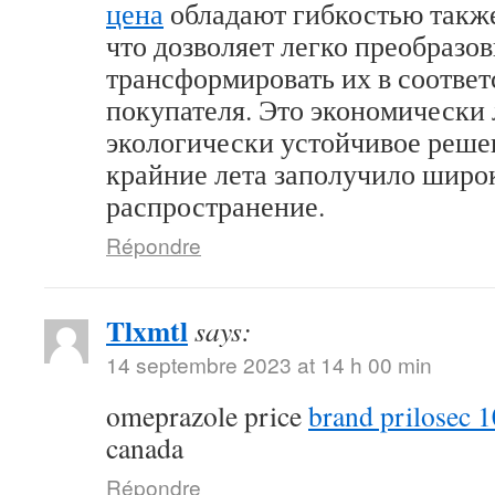
цена
обладают гибкостью такж
что дозволяет легко преобразов
трансформировать их в соответ
покупателя. Это экономически
экологически устойчивое решен
крайние лета заполучило широ
распространение.
Répondre
Tlxmtl
says:
14 septembre 2023 at 14 h 00 min
omeprazole price
brand prilosec 
canada
Répondre