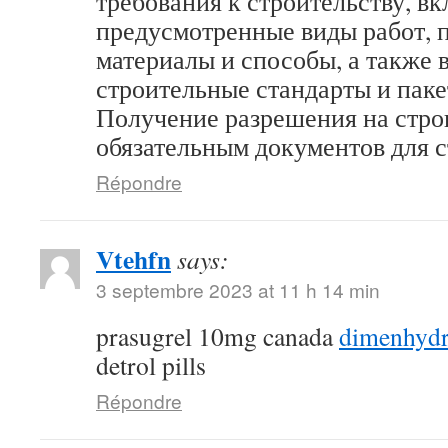
требования к строительству, в
предусмотренные виды работ,
материалы и способы, а также 
строительные стандарты и пак
Получение разрешения на стро
обязательным документов для 
Répondre
Vtehfn
says:
3 septembre 2023 at 11 h 14 min
prasugrel 10mg canada
dimenhydr
detrol pills
Répondre