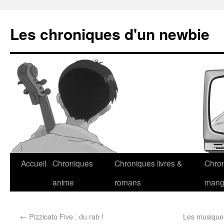
Les chroniques d'un newbie
Accueil
Chroniques
Chroniques livres &
Chro
anime
romans
man
←
Pizzicato Five : du rab !
Les musiques