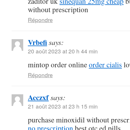
zaditor uk
sinequan 25mg cheap
b
without prescription
Répondre
Vrbefi
says:
20 août 2023 at 20 h 44 min
mintop order online
order cialis
lo
Répondre
Acczxf
says:
21 août 2023 at 23 h 15 min
purchase minoxidil without prescr
no prescription
best otc ed pills