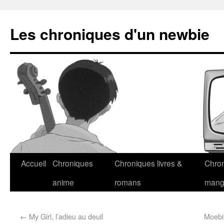
Les chroniques d'un newbie
Accueil
Chroniques
Chroniques livres &
Chro
anime
romans
man
←
My Girl, l’adieu au deuil
Moebiu