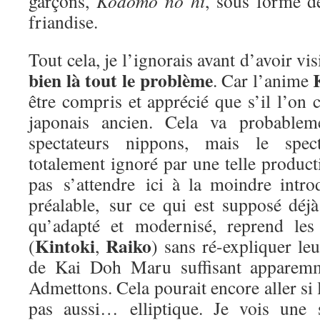
garçons,
Kodomo no hi
, sous forme 
friandise.
Tout cela, je l’ignorais avant d’avoir v
bien là tout le problème
. Car l’anime
être compris et apprécié que s’il l’on c
japonais ancien. Cela va probable
spectateurs nippons, mais le spect
totalement ignoré par une telle producti
pas s’attendre ici à la moindre intro
préalable, sur ce qui est supposé déjà
qu’adapté et modernisé, reprend les
Kintoki
Raiko
(
,
) sans ré-expliquer leu
de Kai Doh Maru suffisant apparemme
Admettons. Cela pourait encore aller si 
pas aussi… elliptique. Je vois une 