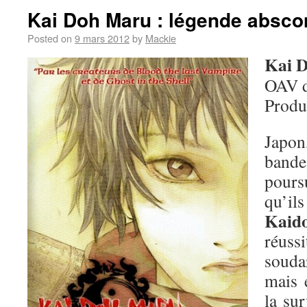
Kai Doh Maru : légende absc
Posted on
9 mars 2012
by
Mackie
Kai 
OAV 
Produ
Japo
band
pours
qu
Kaid
réuss
soudar
mais 
la sur