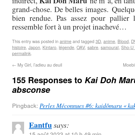
Kai Doh Maru
indirect,
ne m’a, en tan
grand-chose. De belles images. Quelqu
bien rendue. Pas assez pour pallier 
ressemble fort à un projet inachevé…
This entry was posted in
anime
and tagged
3D
,
anime
,
Blood
,
D
histoire
,
Japon
,
Kintaro
,
légende
,
OAV
,
sabre
,
samouraï
,
Sho-U 
permalink
.
←
My Girl, l’adieu au deuil
Moebiu
155 Responses to
Kai Doh Mar
absconse
Pingback:
Perles Méconnues #6: kaidômaru « kak
Eantfu
says:
15 août 2023 at 10 h 49 min