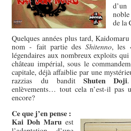
d’un 
nobl
de la 
Quelques années plus tard, Kaidomar
nom - fait partie des
Shitenno
, les 
légendaires aux nombreux exploits qui 
château impérial, sous le commande
capitale, déjà affaiblie par une mystéri
Shuten Doji
razzias du bandit
.
enlèvements… tout cela n’est-il pas 
encore?
Ce que j’en pense :
Kai Doh Maru
est
l’adaptation d’une