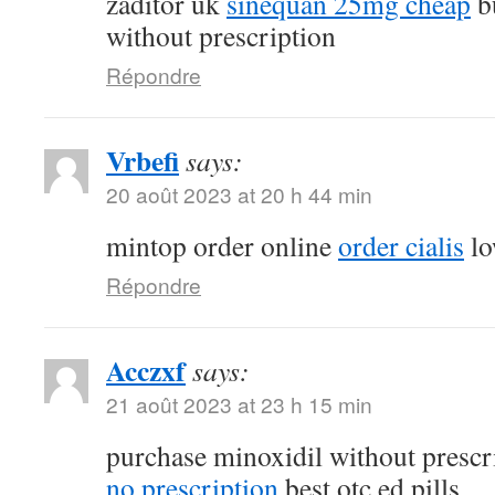
zaditor uk
sinequan 25mg cheap
b
without prescription
Répondre
Vrbefi
says:
20 août 2023 at 20 h 44 min
mintop order online
order cialis
lo
Répondre
Acczxf
says:
21 août 2023 at 23 h 15 min
purchase minoxidil without prescr
no prescription
best otc ed pills