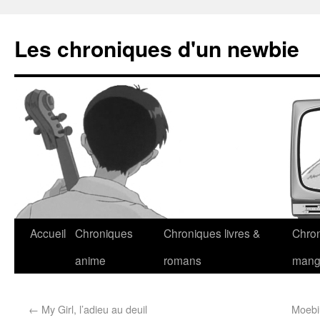
Les chroniques d'un newbie
Accueil
Chroniques
Chroniques livres &
Chro
anime
romans
man
←
My Girl, l’adieu au deuil
Moebiu