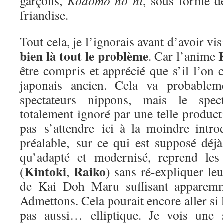
garçons,
Kodomo no hi
, sous forme 
friandise.
Tout cela, je l’ignorais avant d’avoir v
bien là tout le problème
. Car l’anime
être compris et apprécié que s’il l’on c
japonais ancien. Cela va probable
spectateurs nippons, mais le spect
totalement ignoré par une telle producti
pas s’attendre ici à la moindre intro
préalable, sur ce qui est supposé déjà
qu’adapté et modernisé, reprend les
Kintoki
Raiko
(
,
) sans ré-expliquer leu
de Kai Doh Maru suffisant apparemme
Admettons. Cela pourait encore aller si 
pas aussi… elliptique. Je vois une 