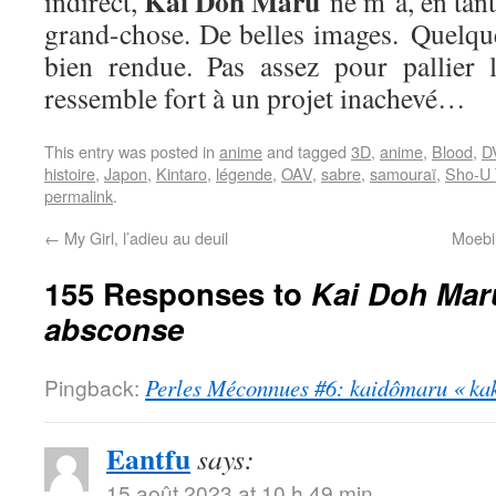
Kai Doh Maru
indirect,
ne m’a, en tan
grand-chose. De belles images. Quelqu
bien rendue. Pas assez pour pallier 
ressemble fort à un projet inachevé…
This entry was posted in
anime
and tagged
3D
,
anime
,
Blood
,
D
histoire
,
Japon
,
Kintaro
,
légende
,
OAV
,
sabre
,
samouraï
,
Sho-U 
permalink
.
←
My Girl, l’adieu au deuil
Moebiu
155 Responses to
Kai Doh Mar
absconse
Pingback:
Perles Méconnues #6: kaidômaru « kak
Eantfu
says:
15 août 2023 at 10 h 49 min