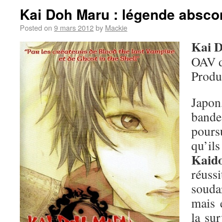
Kai Doh Maru : légende absc
Posted on
9 mars 2012
by
Mackie
Kai 
OAV 
Produ
Japo
band
pours
qu
Kaid
réuss
soudar
mais 
la sur