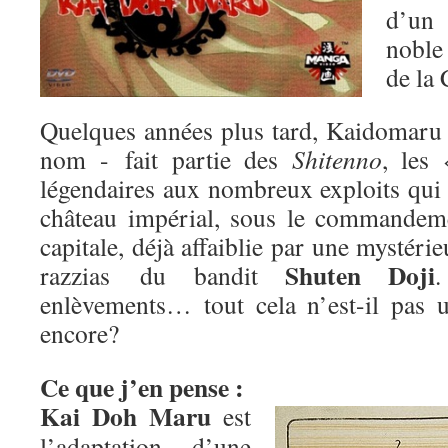
d’un 
nobl
de la 
Quelques années plus tard, Kaidomar
nom - fait partie des
Shitenno
, les 
légendaires aux nombreux exploits qui 
château impérial, sous le commande
capitale, déjà affaiblie par une mystéri
Shuten Doji
razzias du bandit
.
enlèvements… tout cela n’est-il pas 
encore?
Ce que j’en pense :
Kai Doh Maru
est
l’adaptation d’une