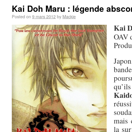
Kai Doh Maru : légende absc
Posted on
9 mars 2012
by
Mackie
Kai 
OAV 
Produ
Japo
band
pours
qu
Kaid
réuss
soudar
mais 
la sur