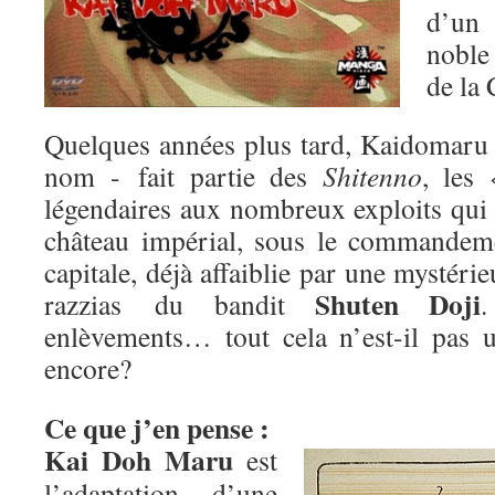
d’un 
nobl
de la 
Quelques années plus tard, Kaidomar
nom - fait partie des
Shitenno
, les 
légendaires aux nombreux exploits qui 
château impérial, sous le commande
capitale, déjà affaiblie par une mystéri
Shuten Doji
razzias du bandit
.
enlèvements… tout cela n’est-il pas 
encore?
Ce que j’en pense :
Kai Doh Maru
est
l’adaptation d’une