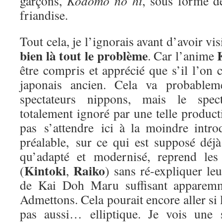
garçons,
Kodomo no hi
, sous forme 
friandise.
Tout cela, je l’ignorais avant d’avoir v
bien là tout le problème
. Car l’anime
être compris et apprécié que s’il l’on c
japonais ancien. Cela va probable
spectateurs nippons, mais le spect
totalement ignoré par une telle producti
pas s’attendre ici à la moindre intro
préalable, sur ce qui est supposé déjà
qu’adapté et modernisé, reprend les
Kintoki
Raiko
(
,
) sans ré-expliquer leu
de Kai Doh Maru suffisant apparemme
Admettons. Cela pourait encore aller si 
pas aussi… elliptique. Je vois une 