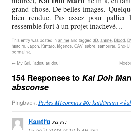
Kai Doh Maru
indirect,
ne m’a, en tan
grand-chose. De belles images. Quelqu
bien rendue. Pas assez pour pallier 
ressemble fort à un projet inachevé…
This entry was posted in
anime
and tagged
3D
,
anime
,
Blood
,
D
histoire
,
Japon
,
Kintaro
,
légende
,
OAV
,
sabre
,
samouraï
,
Sho-U 
permalink
.
←
My Girl, l’adieu au deuil
Moebiu
154 Responses to
Kai Doh Mar
absconse
Pingback:
Perles Méconnues #6: kaidômaru « kak
Eantfu
says:
15 août 2023 at 10 h 49 min