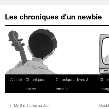
Les chroniques d'un newbie
Accueil
Chroniques
Chroniques livres &
Chro
anime
romans
man
←
My Girl, l’adieu au deuil
Moebiu