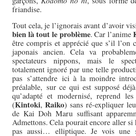
garçons,
Kodomo no hi
, sous forme 
friandise.
Tout cela, je l’ignorais avant d’avoir v
bien là tout le problème
. Car l’anime
être compris et apprécié que s’il l’on c
japonais ancien. Cela va probable
spectateurs nippons, mais le spect
totalement ignoré par une telle producti
pas s’attendre ici à la moindre intro
préalable, sur ce qui est supposé déjà
qu’adapté et modernisé, reprend les
Kintoki
Raiko
(
,
) sans ré-expliquer leu
de Kai Doh Maru suffisant apparemme
Admettons. Cela pourait encore aller si 
pas aussi… elliptique. Je vois une 