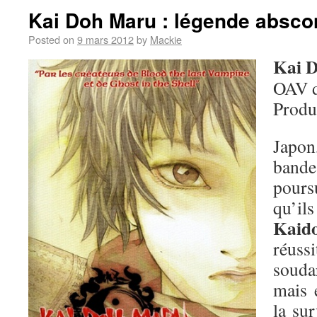
Kai Doh Maru : légende absc
Posted on
9 mars 2012
by
Mackie
Kai 
OAV 
Produ
Japo
band
pours
qu
Kaid
réuss
soudar
mais 
la sur