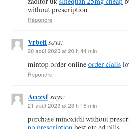
zaditor uk
sinequan 25mg cheap
b
without prescription
Répondre
Vrbefi
says:
20 août 2023 at 20 h 44 min
mintop order online
order cialis
lo
Répondre
Acczxf
says:
21 août 2023 at 23 h 15 min
purchase minoxidil without prescr
no prescription
best otc ed pills