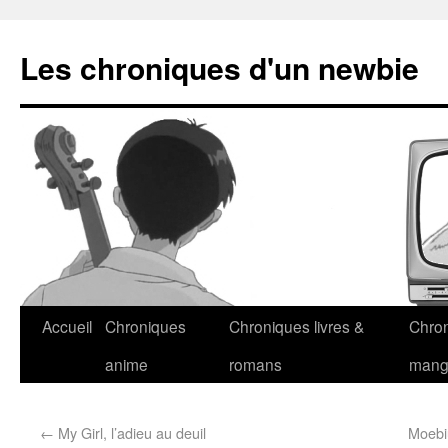
Les chroniques d'un newbie
Accueil
Chroniques
Chroniques livres &
Chro
anime
romans
man
←
My Girl, l’adieu au deuil
Moebiu