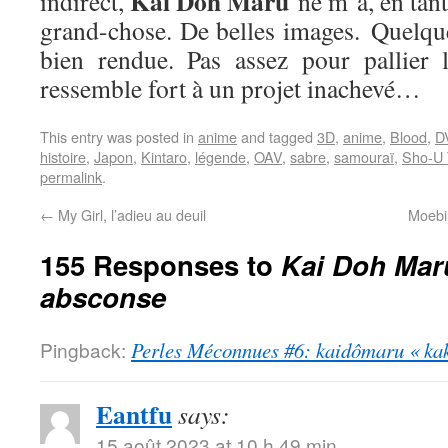
Kai Doh Maru
indirect,
ne m’a, en tan
grand-chose. De belles images. Quelqu
bien rendue. Pas assez pour pallier 
ressemble fort à un projet inachevé…
This entry was posted in
anime
and tagged
3D
,
anime
,
Blood
,
D
histoire
,
Japon
,
Kintaro
,
légende
,
OAV
,
sabre
,
samouraï
,
Sho-U 
permalink
.
←
My Girl, l’adieu au deuil
Moebiu
155 Responses to
Kai Doh Mar
absconse
Pingback:
Perles Méconnues #6: kaidômaru « kak
Eantfu
says:
15 août 2023 at 10 h 49 min