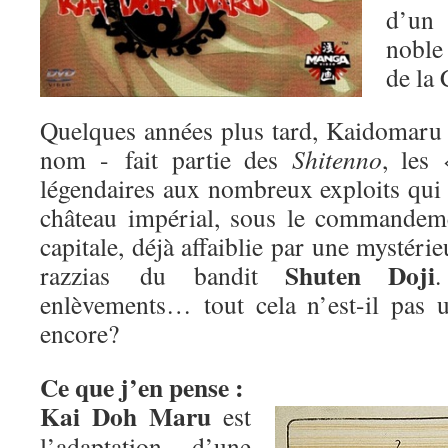
d’un 
nobl
de la 
Quelques années plus tard, Kaidomar
nom - fait partie des
Shitenno
, les 
légendaires aux nombreux exploits qui 
château impérial, sous le commande
capitale, déjà affaiblie par une mystéri
Shuten Doji
razzias du bandit
.
enlèvements… tout cela n’est-il pas 
encore?
Ce que j’en pense :
Kai Doh Maru
est
l’adaptation d’une