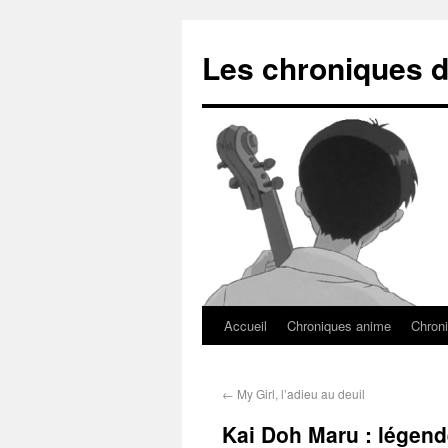
Les chroniques d
Accueil
Chroniques anime
Chroni
←
My Girl, l’adieu au deuil
Kai Doh Maru : légen