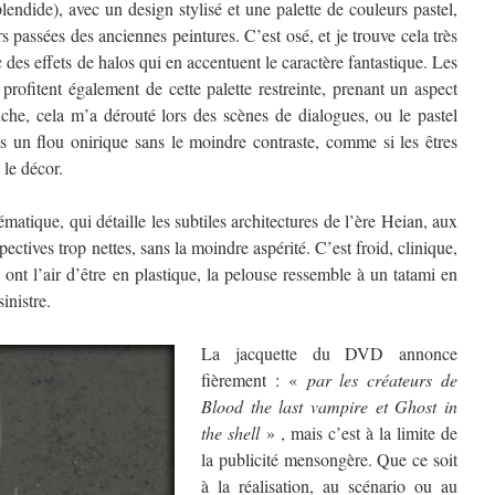
endide), avec un design stylisé et une palette de couleurs pastel,
 passées des anciennes peintures. C’est osé, et je trouve cela très
 des effets de halos qui en accentuent le caractère fantastique. Les
 profitent également de cette palette restreinte, prenant un aspect
nche, cela m’a dérouté lors des scènes de dialogues, ou le pastel
ns un flou onirique sans le moindre contraste, comme si les êtres
 le décor.
atique, qui détaille les subtiles architectures de l’ère Heian, aux
pectives trop nettes, sans la moindre aspérité. C’est froid, clinique,
ont l’air d’être en plastique, la pelouse ressemble à un tatami en
inistre.
La jacquette du DVD annonce
fièrement : «
par les créateurs de
Blood the last vampire et Ghost in
the shell
» , mais c’est à la limite de
la publicité mensongère. Que ce soit
à la réalisation, au scénario ou au