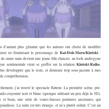
st d’autant plus gênante que les auteurs ont choisi de modifier
Kai-Doh-Maru
Kintoki
rniser en féminisant le personnage de
/
:
s de sumo nain devient une jeune fille élancée, au look androgyne
Kintoki
Raiko
gue sentimentale vient se greffer sur la relation
-
.
plus développée que le reste, et demeure trop sous-jacente à mes
 de compréhension.
lement, j’ai trouvé le spectacle flatteur. La première scène, pré-
eudo-crayonné noir et blanc (quoique utilisant un peu déjà la 3D),
e et beau, une série de vraies-fausses peintures anciennes, qui
randiose. La suite est très étrange, et m’a plutôt séduit. C’est un