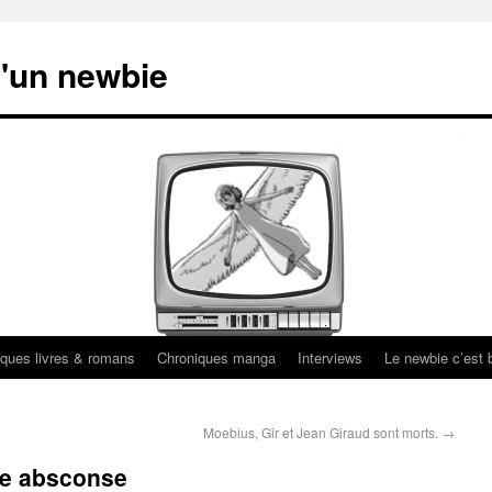
'un newbie
ques livres & romans
Chroniques manga
Interviews
Le newbie c’est b
Moebius, Gir et Jean Giraud sont morts.
→
de absconse