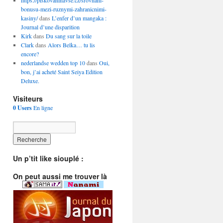
https://piskovaninavse.cz/srovnani-
bonusu-mezi-ruznymi-zahranicnimi-
kasiny/
dans
L’enfer d’un mangaka :
Journal d’une disparition
Kirk
dans
Du sang sur la toile
Clark
dans
Alors Belka… tu lis
encore?
nederlandse wedden top 10
dans
Oui,
bon, j’ai acheté Saint Seiya Edition
Deluxe.
Visiteurs
0 Users
En ligne
Un p’tit like siouplé :
On peut aussi me trouver là