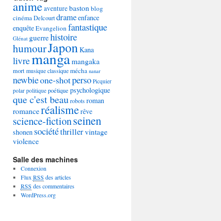
anime
baston
aventure
blog
drame
enfance
cinéma
Delcourt
fantastique
enquête
Evangelion
histoire
guerre
Glénat
Japon
humour
Kana
manga
livre
mangaka
mécha
mort
musique classique
nanar
newbie
perso
one-shot
Picquier
psychologique
poétique
polar
politique
que c'est beau
roman
robots
réalisme
romance
rêve
seinen
science-fiction
société
thriller
vintage
shonen
violence
Salle des machines
Connexion
Flux
RSS
des articles
RSS
des commentaires
WordPress.org