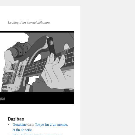
Le blog d'un éternel débutant
ibi
Dazibao
Geraldine
dans
Tokyo fin d’un monde,
et fin de série