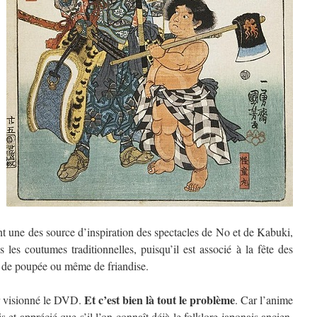
 sont une des source d’inspiration des spectacles de No et de Kabuki,
 les coutumes traditionnelles, puisqu’il est associé à la fête des
e de poupée ou même de friandise.
Et c’est bien là tout le problème
ir visionné le DVD.
. Car l’anime
 et apprécié que s’il l’on connaît déjà le folklore japonais ancien.