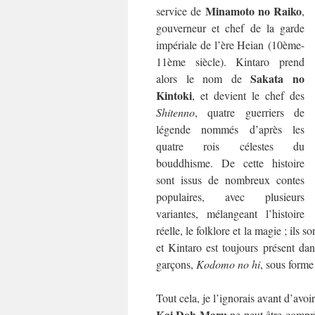
Minamoto no Raiko
service de
,
gouverneur et chef de la garde
impériale de l’ère Heian (10ème-
11ème siècle). Kintaro prend
Sakata no
alors le nom de
Kintoki
, et devient le chef des
Shitenno
, quatre guerriers de
légende nommés d’après les
quatre rois célestes du
bouddhisme. De cette histoire
sont issus de nombreux contes
populaires, avec plusieurs
variantes, mélangeant l’histoire
réelle, le folklore et la magie ; ils
et Kintaro est toujours présent dans
garçons,
Kodomo no hi
, sous form
Tout cela, je l’ignorais avant d’avo
Kai Doh Maru
ne peut être compris