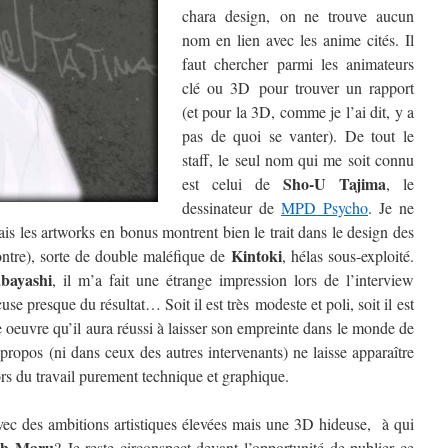
chara design, on ne trouve aucun
nom en lien avec les anime cités. Il
faut chercher parmi les animateurs
clé ou 3D pour trouver un rapport
(et pour la 3D, comme je l’ai dit, y a
pas de quoi se vanter). De tout le
staff, le seul nom qui me soit connu
Sho-U Tajima
est celui de
, le
dessinateur de
MPD Psycho
. Je ne
ais les artworks en bonus montrent bien le trait dans le design des
Kintoki
ntre), sorte de double maléfique de
, hélas sous-exploité.
bayashi
, il m’a fait une étrange impression lors de l’interview
xcuse presque du résultat… Soit il est très modeste et poli, soit il est
e oeuvre qu’il aura réussi à laisser son empreinte dans le monde de
propos (ni dans ceux des autres intervenants) ne laisse apparaître
hors du travail purement technique et graphique.
avec des ambitions artistiques élevées mais une 3D hideuse, à qui
oh Maru
? Je reste circonspect devant l’opportunité de publier ce