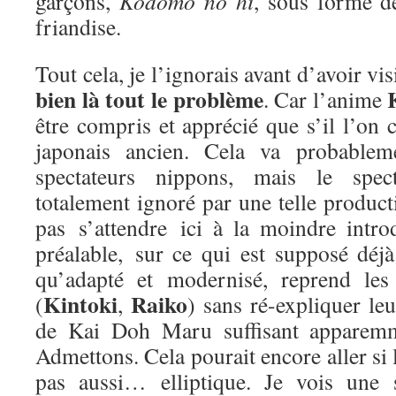
garçons,
Kodomo no hi
, sous forme 
friandise.
Tout cela, je l’ignorais avant d’avoir v
bien là tout le problème
. Car l’anime
être compris et apprécié que s’il l’on c
japonais ancien. Cela va probable
spectateurs nippons, mais le spect
totalement ignoré par une telle producti
pas s’attendre ici à la moindre intro
préalable, sur ce qui est supposé déjà
qu’adapté et modernisé, reprend les
Kintoki
Raiko
(
,
) sans ré-expliquer leu
de Kai Doh Maru suffisant apparemme
Admettons. Cela pourait encore aller si 
pas aussi… elliptique. Je vois une 