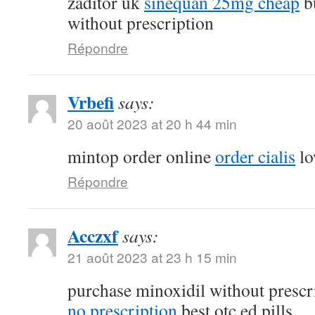
zaditor uk
sinequan 25mg cheap
b
without prescription
Répondre
Vrbefi
says:
20 août 2023 at 20 h 44 min
mintop order online
order cialis
lo
Répondre
Acczxf
says:
21 août 2023 at 23 h 15 min
purchase minoxidil without prescr
no prescription
best otc ed pills