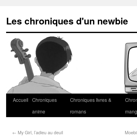
Les chroniques d'un newbie
Accueil
Chroniques
Chroniques livres &
Chro
anime
romans
man
←
My Girl, l’adieu au deuil
Moebiu