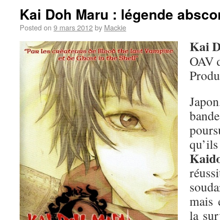
Kai Doh Maru : légende absc
Posted on
9 mars 2012
by
Mackie
Kai 
OAV 
Produ
Japo
band
pours
qu
Kaid
réuss
soudar
mais 
la sur