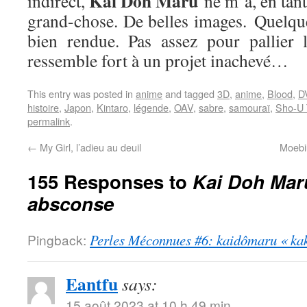
Kai Doh Maru
indirect,
ne m’a, en tan
grand-chose. De belles images. Quelqu
bien rendue. Pas assez pour pallier 
ressemble fort à un projet inachevé…
This entry was posted in
anime
and tagged
3D
,
anime
,
Blood
,
D
histoire
,
Japon
,
Kintaro
,
légende
,
OAV
,
sabre
,
samouraï
,
Sho-U 
permalink
.
←
My Girl, l’adieu au deuil
Moebiu
155 Responses to
Kai Doh Mar
absconse
Pingback:
Perles Méconnues #6: kaidômaru « kak
Eantfu
says:
15 août 2023 at 10 h 49 min