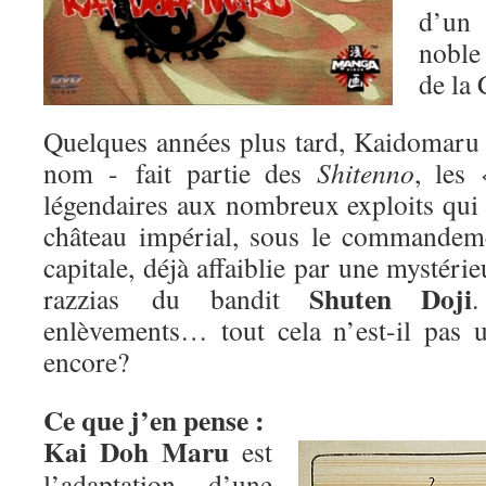
d’un 
nobl
de la 
Quelques années plus tard, Kaidomar
nom - fait partie des
Shitenno
, les 
légendaires aux nombreux exploits qui 
château impérial, sous le commande
capitale, déjà affaiblie par une mystéri
Shuten Doji
razzias du bandit
.
enlèvements… tout cela n’est-il pas 
encore?
Ce que j’en pense :
Kai Doh Maru
est
l’adaptation d’une