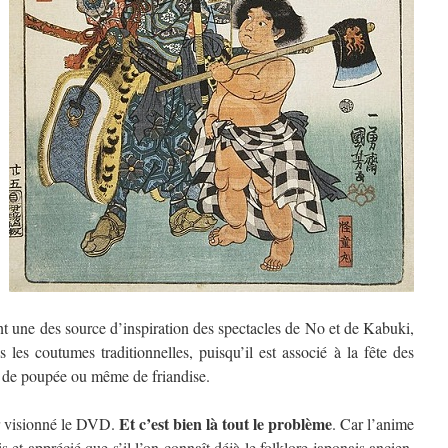
 sont une des source d’inspiration des spectacles de No et de Kabuki,
 les coutumes traditionnelles, puisqu’il est associé à la fête des
e de poupée ou même de friandise.
Et c’est bien là tout le problème
ir visionné le DVD.
. Car l’anime
 et apprécié que s’il l’on connaît déjà le folklore japonais ancien.