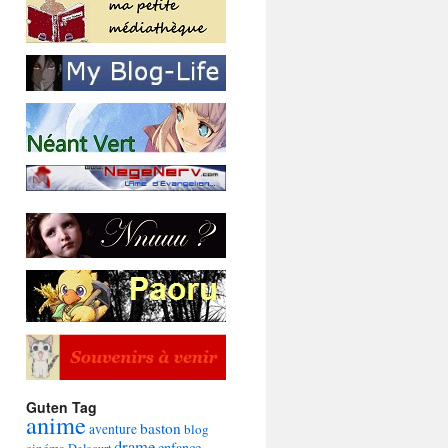
Guten Tag
anime
baston
aventure
blog
drame
enfance
cinéma