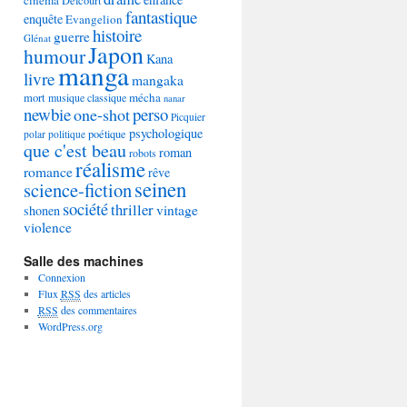
Delcourt
fantastique
enquête
Evangelion
histoire
guerre
Glénat
Japon
humour
Kana
manga
livre
mangaka
mécha
mort
musique classique
nanar
newbie
perso
one-shot
Picquier
psychologique
poétique
polar
politique
que c'est beau
roman
robots
réalisme
romance
rêve
seinen
science-fiction
société
thriller
vintage
shonen
violence
Salle des machines
Connexion
Flux
RSS
des articles
RSS
des commentaires
WordPress.org