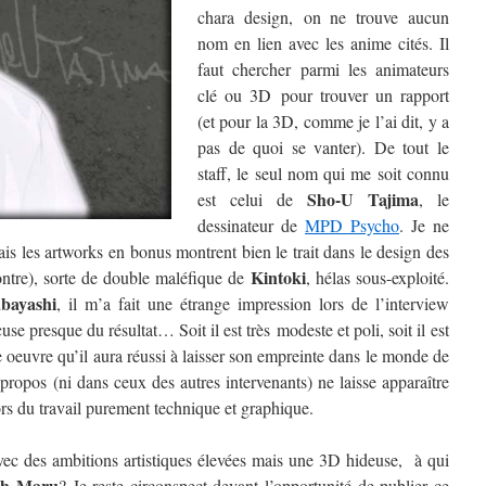
chara design, on ne trouve aucun
nom en lien avec les anime cités. Il
faut chercher parmi les animateurs
clé ou 3D pour trouver un rapport
(et pour la 3D, comme je l’ai dit, y a
pas de quoi se vanter). De tout le
staff, le seul nom qui me soit connu
Sho-U Tajima
est celui de
, le
dessinateur de
MPD Psycho
. Je ne
ais les artworks en bonus montrent bien le trait dans le design des
Kintoki
ntre), sorte de double maléfique de
, hélas sous-exploité.
bayashi
, il m’a fait une étrange impression lors de l’interview
xcuse presque du résultat… Soit il est très modeste et poli, soit il est
e oeuvre qu’il aura réussi à laisser son empreinte dans le monde de
propos (ni dans ceux des autres intervenants) ne laisse apparaître
hors du travail purement technique et graphique.
avec des ambitions artistiques élevées mais une 3D hideuse, à qui
oh Maru
? Je reste circonspect devant l’opportunité de publier ce