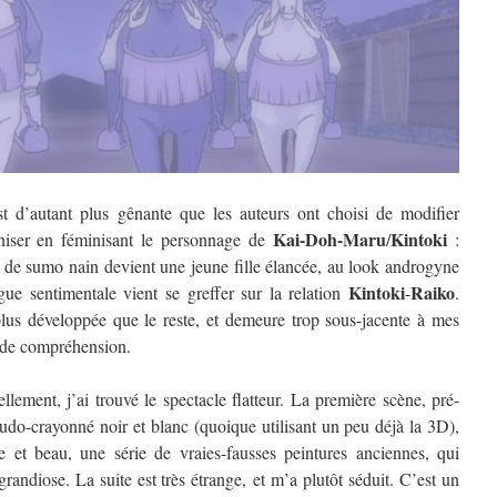
st d’autant plus gênante que les auteurs ont choisi de modifier
Kai-Doh-Maru
Kintoki
rniser en féminisant le personnage de
/
:
s de sumo nain devient une jeune fille élancée, au look androgyne
Kintoki
Raiko
gue sentimentale vient se greffer sur la relation
-
.
plus développée que le reste, et demeure trop sous-jacente à mes
 de compréhension.
lement, j’ai trouvé le spectacle flatteur. La première scène, pré-
eudo-crayonné noir et blanc (quoique utilisant un peu déjà la 3D),
e et beau, une série de vraies-fausses peintures anciennes, qui
randiose. La suite est très étrange, et m’a plutôt séduit. C’est un