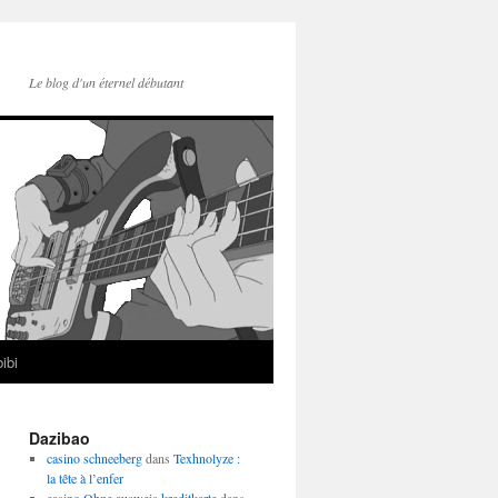
Le blog d'un éternel débutant
ibi
Dazibao
casino schneeberg
dans
Texhnolyze :
la tête à l’enfer