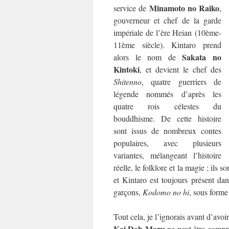
Minamoto no Raiko
service de
,
gouverneur et chef de la garde
impériale de l’ère Heian (10ème-
11ème siècle). Kintaro prend
Sakata no
alors le nom de
Kintoki
, et devient le chef des
Shitenno
, quatre guerriers de
légende nommés d’après les
quatre rois célestes du
bouddhisme. De cette histoire
sont issus de nombreux contes
populaires, avec plusieurs
variantes, mélangeant l’histoire
réelle, le folklore et la magie ; ils
et Kintaro est toujours présent dans
garçons,
Kodomo no hi
, sous form
Tout cela, je l’ignorais avant d’avo
Kai Doh Maru
ne peut être compris