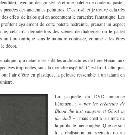
endide), avec un design stylisé et une palette de couleurs pastel,
 passées des anciennes peintures. C’est osé, et je trouve cela très
 des effets de halos qui en accentuent le caractère fantastique. Les
 profitent également de cette palette restreinte, prenant un aspect
nche, cela m’a dérouté lors des scènes de dialogues, ou le pastel
ns un flou onirique sans le moindre contraste, comme si les êtres
 le décor.
atique, qui détaille les subtiles architectures de l’ère Heian, aux
pectives trop nettes, sans la moindre aspérité. C’est froid, clinique,
ont l’air d’être en plastique, la pelouse ressemble à un tatami en
inistre.
La jacquette du DVD annonce
fièrement : «
par les créateurs de
Blood the last vampire et Ghost in
the shell
» , mais c’est à la limite de
la publicité mensongère. Que ce soit
à la réalisation, au scénario ou au