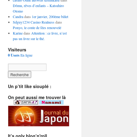
casino Ohne ausweis kreditkarte
dans
Dômu, rêves d’enfants – Katsuhiro
Otomo
Candra
dans
1er janvier, 200ème billet
Sdguy1234 Casino Realness
dans
Ponyo, le conte de fées renouvelé
Karine
dans
Attention : ce livre, n’est
pas un livre sur le thé.
Visiteurs
0 Users
En ligne
Un p’tit like siouplé :
On peut aussi me trouver là
It’s only blog’n'roll