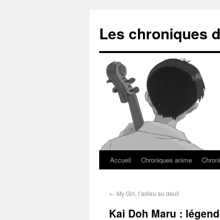
Les chroniques d
Accueil
Chroniques anime
Chroni
←
My Girl, l’adieu au deuil
Kai Doh Maru : légen