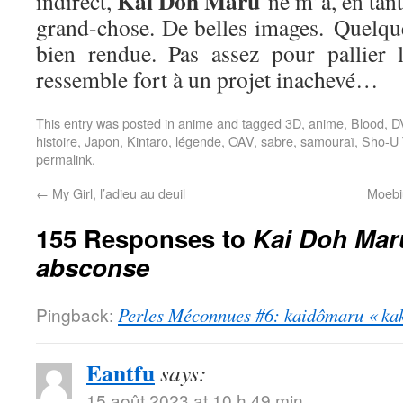
Kai Doh Maru
indirect,
ne m’a, en tan
grand-chose. De belles images. Quelqu
bien rendue. Pas assez pour pallier 
ressemble fort à un projet inachevé…
This entry was posted in
anime
and tagged
3D
,
anime
,
Blood
,
D
histoire
,
Japon
,
Kintaro
,
légende
,
OAV
,
sabre
,
samouraï
,
Sho-U 
permalink
.
←
My Girl, l’adieu au deuil
Moebiu
155 Responses to
Kai Doh Mar
absconse
Pingback:
Perles Méconnues #6: kaidômaru « kak
Eantfu
says:
15 août 2023 at 10 h 49 min