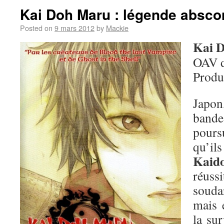
Kai Doh Maru : légende absc
Posted on
9 mars 2012
by
Mackie
Kai 
OAV 
Produ
Japo
band
pours
qu
Kaid
réuss
soudar
mais 
la sur