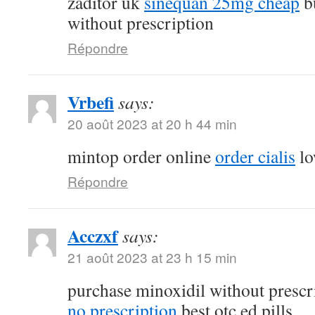
zaditor uk
sinequan 25mg cheap
b
without prescription
Répondre
Vrbefi
says:
20 août 2023 at 20 h 44 min
mintop order online
order cialis
lo
Répondre
Acczxf
says:
21 août 2023 at 23 h 15 min
purchase minoxidil without prescr
no prescription
best otc ed pills