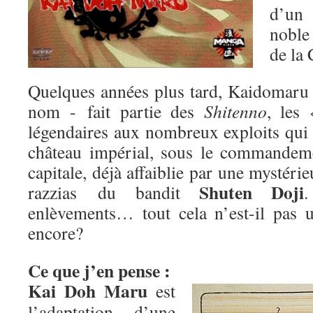
d’un 
nobl
de la 
Quelques années plus tard, Kaidomar
nom - fait partie des
Shitenno
, les 
légendaires aux nombreux exploits qui 
château impérial, sous le commande
capitale, déjà affaiblie par une mystéri
Shuten Doji
razzias du bandit
.
enlèvements… tout cela n’est-il pas 
encore?
Ce que j’en pense :
Kai Doh Maru
est
l’adaptation d’une