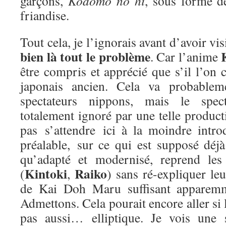
garçons,
Kodomo no hi
, sous forme 
friandise.
Tout cela, je l’ignorais avant d’avoir v
bien là tout le problème
. Car l’anime
être compris et apprécié que s’il l’on c
japonais ancien. Cela va probable
spectateurs nippons, mais le spect
totalement ignoré par une telle producti
pas s’attendre ici à la moindre intro
préalable, sur ce qui est supposé déjà
qu’adapté et modernisé, reprend les
Kintoki
Raiko
(
,
) sans ré-expliquer leu
de Kai Doh Maru suffisant apparemme
Admettons. Cela pourait encore aller si 
pas aussi… elliptique. Je vois une 