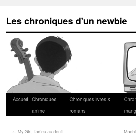
Les chroniques d'un newbie
Accueil
Chroniques
Chroniques livres &
Chro
anime
romans
man
←
My Girl, l’adieu au deuil
Moebiu