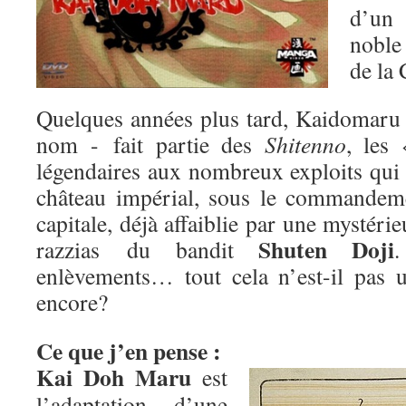
d’un 
nobl
de la 
Quelques années plus tard, Kaidomar
nom - fait partie des
Shitenno
, les 
légendaires aux nombreux exploits qui 
château impérial, sous le commande
capitale, déjà affaiblie par une mystéri
Shuten Doji
razzias du bandit
.
enlèvements… tout cela n’est-il pas 
encore?
Ce que j’en pense :
Kai Doh Maru
est
l’adaptation d’une