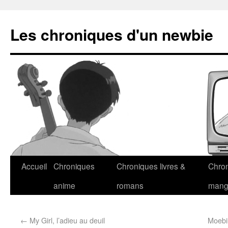
Les chroniques d'un newbie
Accueil
Chroniques
Chroniques livres &
Chro
anime
romans
man
←
My Girl, l’adieu au deuil
Moebiu