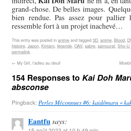
Kai Doh Maru
indirect,
ne m’a, en tan
grand-chose. De belles images. Quelqu
bien rendue. Pas assez pour pallier 
ressemble fort à un projet inachevé…
This entry was posted in
anime
and tagged
3D
,
anime
,
Blood
,
D
histoire
,
Japon
,
Kintaro
,
légende
,
OAV
,
sabre
,
samouraï
,
Sho-U 
permalink
.
←
My Girl, l’adieu au deuil
Moebiu
154 Responses to
Kai Doh Mar
absconse
Pingback:
Perles Méconnues #6: kaidômaru « kak
Eantfu
says:
15 août 2023 at 10 h 49 min