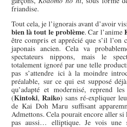
garçons,
Kodomo no hi
, sous forme 
friandise.
Tout cela, je l’ignorais avant d’avoir v
bien là tout le problème
. Car l’anime
être compris et apprécié que s’il l’on c
japonais ancien. Cela va probable
spectateurs nippons, mais le spect
totalement ignoré par une telle producti
pas s’attendre ici à la moindre intro
préalable, sur ce qui est supposé déjà
qu’adapté et modernisé, reprend les
Kintoki
Raiko
(
,
) sans ré-expliquer leu
de Kai Doh Maru suffisant apparemme
Admettons. Cela pourait encore aller si 
pas aussi… elliptique. Je vois une 