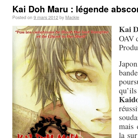
Kai Doh Maru : légende absc
Posted on
9 mars 2012
by
Mackie
Kai 
OAV 
Produ
Japo
band
pours
qu
Kaid
réuss
soudar
mais 
la sur