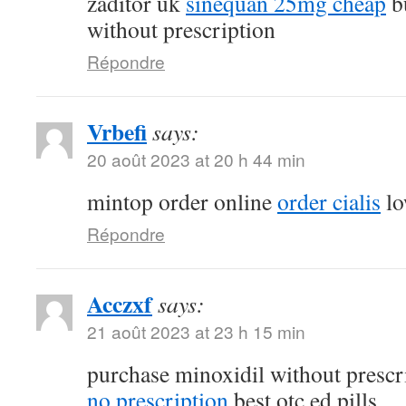
zaditor uk
sinequan 25mg cheap
b
without prescription
Répondre
Vrbefi
says:
20 août 2023 at 20 h 44 min
mintop order online
order cialis
lo
Répondre
Acczxf
says:
21 août 2023 at 23 h 15 min
purchase minoxidil without prescr
no prescription
best otc ed pills