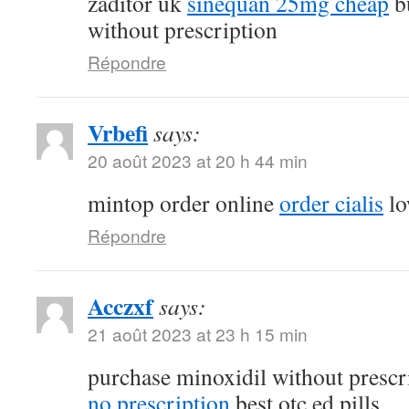
zaditor uk
sinequan 25mg cheap
b
without prescription
Répondre
Vrbefi
says:
20 août 2023 at 20 h 44 min
mintop order online
order cialis
lo
Répondre
Acczxf
says:
21 août 2023 at 23 h 15 min
purchase minoxidil without prescr
no prescription
best otc ed pills