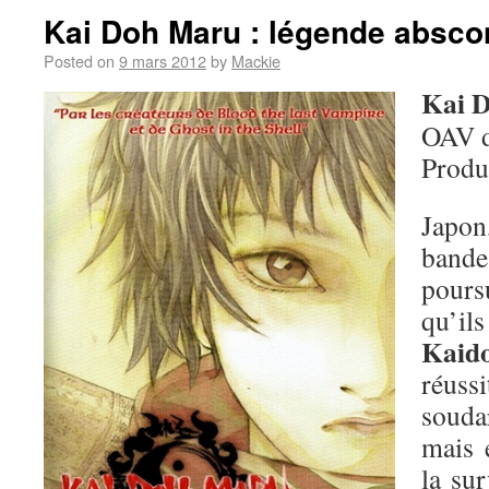
Kai Doh Maru : légende absc
Posted on
9 mars 2012
by
Mackie
Kai 
OAV 
Produ
Japo
band
pours
qu
Kaid
réuss
soudar
mais 
la sur