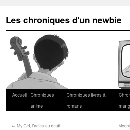
Les chroniques d'un newbie
Accueil
Chroniques
Chroniques livres &
Chro
anime
romans
man
←
My Girl, l’adieu au deuil
Moebiu