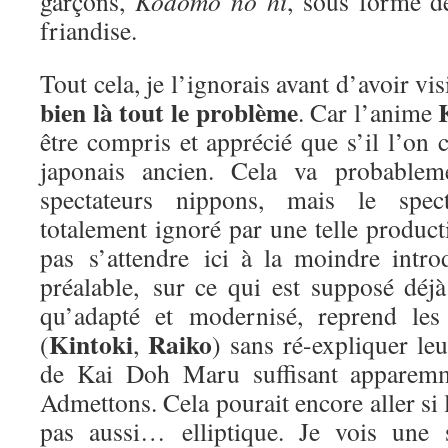
garçons,
Kodomo no hi
, sous forme 
friandise.
Tout cela, je l’ignorais avant d’avoir v
bien là tout le problème
. Car l’anime
être compris et apprécié que s’il l’on c
japonais ancien. Cela va probable
spectateurs nippons, mais le spect
totalement ignoré par une telle producti
pas s’attendre ici à la moindre intro
préalable, sur ce qui est supposé déjà
qu’adapté et modernisé, reprend les
Kintoki
Raiko
(
,
) sans ré-expliquer leu
de Kai Doh Maru suffisant apparemme
Admettons. Cela pourait encore aller si 
pas aussi… elliptique. Je vois une 