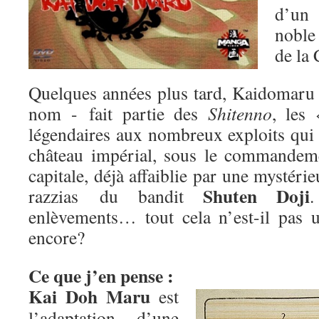
d’un 
nobl
de la 
Quelques années plus tard, Kaidomar
nom - fait partie des
Shitenno
, les 
légendaires aux nombreux exploits qui 
château impérial, sous le commande
capitale, déjà affaiblie par une mystéri
Shuten Doji
razzias du bandit
.
enlèvements… tout cela n’est-il pas 
encore?
Ce que j’en pense :
Kai Doh Maru
est
l’adaptation d’une