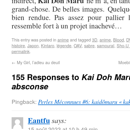
Kai Doh Maru
indirect,
ne m’a, en tan
grand-chose. De belles images. Quelqu
bien rendue. Pas assez pour pallier 
ressemble fort à un projet inachevé…
This entry was posted in
anime
and tagged
3D
,
anime
,
Blood
,
D
histoire
,
Japon
,
Kintaro
,
légende
,
OAV
,
sabre
,
samouraï
,
Sho-U 
permalink
.
←
My Girl, l’adieu au deuil
Moebiu
155 Responses to
Kai Doh Mar
absconse
Pingback:
Perles Méconnues #6: kaidômaru « kak
Eantfu
says:
15 août 2023 at 10 h 49 min