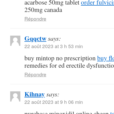
acarbose 50mg tablet
order fulvi
250mg canada
Répondre
Gqqctw
says:
22 août 2023 at 3 h 53 min
buy mintop no prescription
buy fl
remedies for ed erectile dysfuncti
Répondre
Kihnay
says:
22 août 2023 at 9 h 06 min
purchase minoxidil online cheap
t