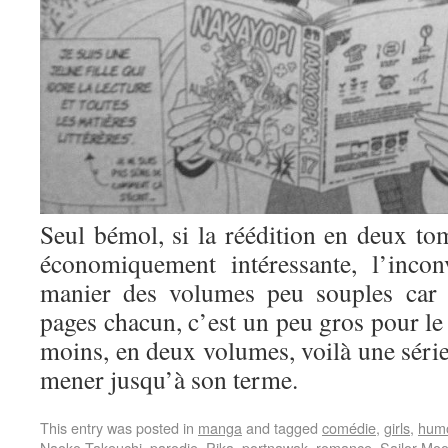
Seul bémol, si la réédition en deux tom
économiquement intéressante, l’incon
manier des volumes peu souples car 
pages chacun, c’est un peu gros pour le 
moins, en deux volumes, voilà une série
mener jusqu’à son terme.
This entry was posted in
manga
and tagged
comédie
,
girls
,
hum
Naoko Takeuchi
,
parodie
,
Pika
,
portnawak
,
romance
,
Sailor Mo