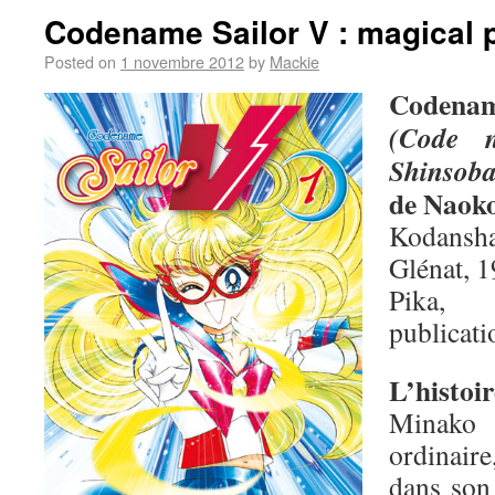
Codename Sailor V : magical 
Posted on
1 novembre 2012
by
Mackie
Codenam
(Code 
Shinsob
de Naok
Kodansha
Glénat, 1
Pika,
publicati
L’histoir
Minako 
ordinair
dans son 