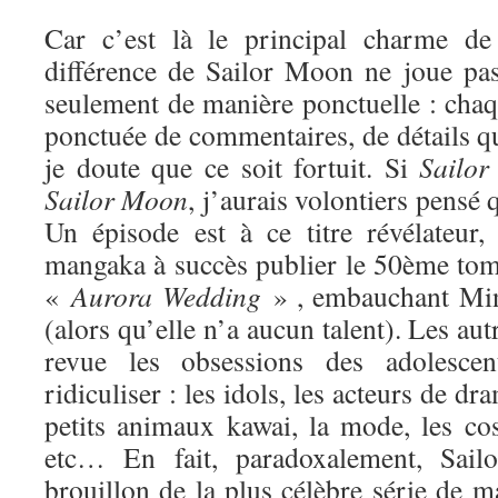
Car c’est là le principal charme de 
différence de Sailor Moon ne joue pa
seulement de manière ponctuelle : chaq
ponctuée de commentaires, de détails qui
je doute que ce soit fortuit. Si
Sailor
Sa
ilor Moon
, j’aurais volontiers pensé q
Un épisode est à ce titre révélateur
mangaka à succès publier le 50ème tome
«
Aurora Wedding
» , embauchant Min
(alors qu’elle n’a aucun talent). Les au
revue les obsessions des adolesce
ridiculiser : les idols, les acteurs de dr
petits animaux kawai, la mode, les cos
etc… En fait, paradoxalement, Sai
brouillon de la plus célèbre série de ma