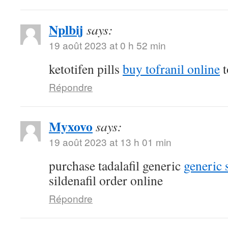
Nplbij
says:
19 août 2023 at 0 h 52 min
ketotifen pills
buy tofranil online
t
Répondre
Myxovo
says:
19 août 2023 at 13 h 01 min
purchase tadalafil generic
generic 
sildenafil order online
Répondre