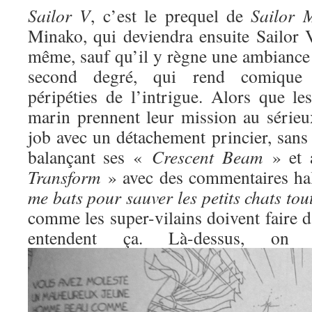
Sailor V
, c’est le prequel de
Sailor 
Minako, qui deviendra ensuite Sailor V
même, sauf qu’il y règne une ambiance 
second degré, qui rend comique l
péripéties de l’intrigue. Alors que l
marin prennent leur mission au sérieux
job avec un détachement princier, sans
balançant ses «
Crescent Beam
» et 
Transform
» avec des commentaires ha
me bats pour sauver les petits chats to
comme les super-vilains doivent faire d
entendent ça. Là-dessus, o