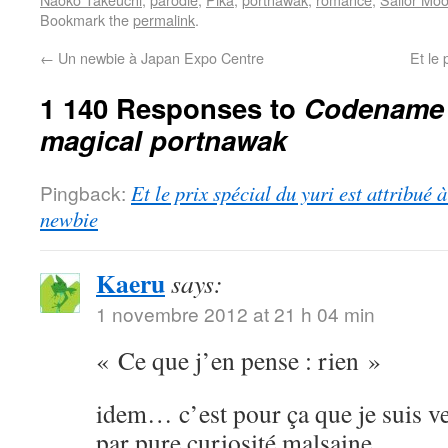
Bookmark the
permalink
.
←
Un newbie à Japan Expo Centre
Et le 
1 140 Responses to
Codename S
magical portnawak
Pingback:
Et le prix spécial du yuri est attribué
newbie
Kaeru
says:
1 novembre 2012 at 21 h 04 min
« Ce que j’en pense : rien »
idem… c’est pour ça que je suis ve
par pure curiosité malsaine.