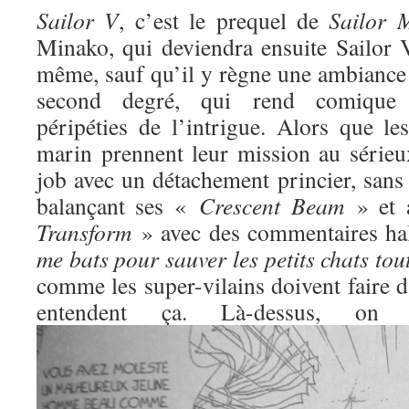
Sailor V
, c’est le prequel de
Sailor 
Minako, qui deviendra ensuite Sailor V
même, sauf qu’il y règne une ambiance 
second degré, qui rend comique l
péripéties de l’intrigue. Alors que l
marin prennent leur mission au sérieux
job avec un détachement princier, sans
balançant ses «
Crescent Beam
» et 
Transform
» avec des commentaires ha
me bats pour sauver les petits chats to
comme les super-vilains doivent faire d
entendent ça. Là-dessus, o