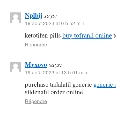
Nplbij
says:
19 août 2023 at 0 h 52 min
ketotifen pills
buy tofranil online
t
Répondre
Myxovo
says:
19 août 2023 at 13 h 01 min
purchase tadalafil generic
generic 
sildenafil order online
Répondre