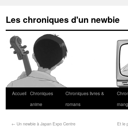
Les chroniques d'un newbie
Accueil
Chroniques
Chroniques livres &
Chro
anime
romans
man
←
Un newbie à Japan Expo Centre
Et le 