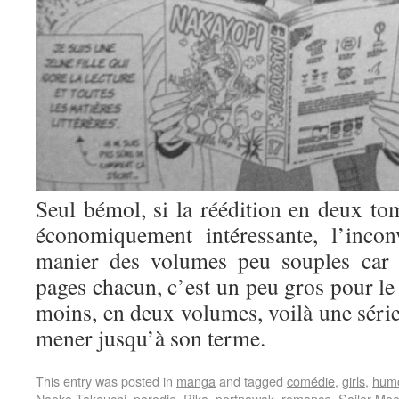
Seul bémol, si la réédition en deux tom
économiquement intéressante, l’incon
manier des volumes peu souples car 
pages chacun, c’est un peu gros pour le 
moins, en deux volumes, voilà une série
mener jusqu’à son terme.
This entry was posted in
manga
and tagged
comédie
,
girls
,
hum
Naoko Takeuchi
,
parodie
,
Pika
,
portnawak
,
romance
,
Sailor Mo