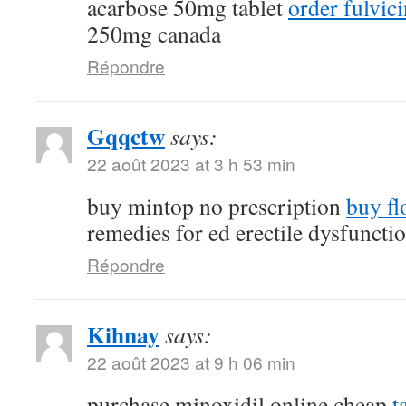
acarbose 50mg tablet
order fulvi
250mg canada
Répondre
Gqqctw
says:
22 août 2023 at 3 h 53 min
buy mintop no prescription
buy fl
remedies for ed erectile dysfuncti
Répondre
Kihnay
says:
22 août 2023 at 9 h 06 min
purchase minoxidil online cheap
t