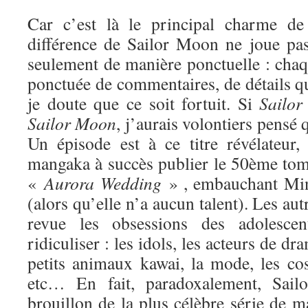
Car c’est là le principal charme de 
différence de Sailor Moon ne joue pa
seulement de manière ponctuelle : chaq
ponctuée de commentaires, de détails qui
je doute que ce soit fortuit. Si
Sailor
Sa
ilor Moon
, j’aurais volontiers pensé q
Un épisode est à ce titre révélateur
mangaka à succès publier le 50ème tome
«
Aurora Wedding
» , embauchant Min
(alors qu’elle n’a aucun talent). Les au
revue les obsessions des adolesce
ridiculiser : les idols, les acteurs de dr
petits animaux kawai, la mode, les cos
etc… En fait, paradoxalement, Sai
brouillon de la plus célèbre série de ma