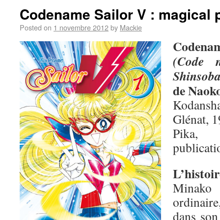
Codename Sailor V : magical 
Posted on
1 novembre 2012
by
Mackie
Codenam
(Code 
Shinsob
de Naok
Kodansha
Glénat, 1
Pika,
publicati
L’histoir
Minako 
ordinair
dans son 