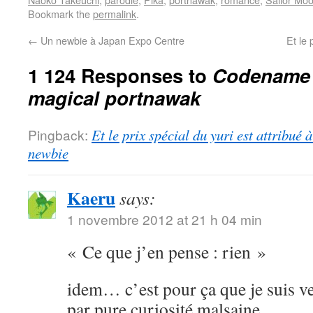
Bookmark the
permalink
.
←
Un newbie à Japan Expo Centre
Et le 
1 124 Responses to
Codename S
magical portnawak
Pingback:
Et le prix spécial du yuri est attribué
newbie
Kaeru
says:
1 novembre 2012 at 21 h 04 min
« Ce que j’en pense : rien »
idem… c’est pour ça que je suis ve
par pure curiosité malsaine.