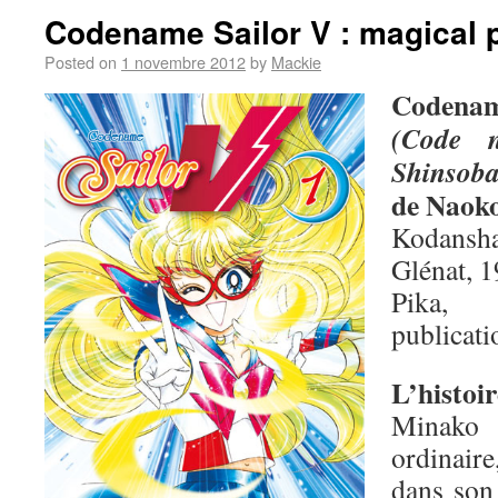
Codename Sailor V : magical 
Posted on
1 novembre 2012
by
Mackie
Codenam
(Code 
Shinsob
de Naok
Kodansha
Glénat, 1
Pika,
publicati
L’histoir
Minako 
ordinair
dans son 