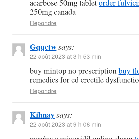
acarbose 50mg tablet
order fulvi
250mg canada
Répondre
Gqqctw
says:
22 août 2023 at 3 h 53 min
buy mintop no prescription
buy fl
remedies for ed erectile dysfuncti
Répondre
Kihnay
says:
22 août 2023 at 9 h 06 min
purchase minoxidil online cheap
t