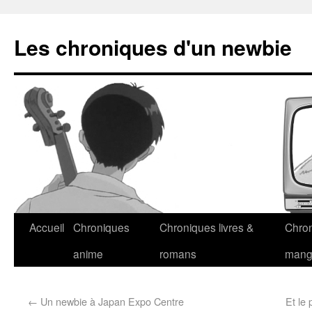
Les chroniques d'un newbie
Accueil
Chroniques
Chroniques livres &
Chro
anime
romans
man
←
Un newbie à Japan Expo Centre
Et le 