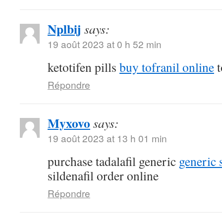
Nplbij
says:
19 août 2023 at 0 h 52 min
ketotifen pills
buy tofranil online
t
Répondre
Myxovo
says:
19 août 2023 at 13 h 01 min
purchase tadalafil generic
generic 
sildenafil order online
Répondre