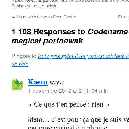
Bookmark the
permalink
.
←
Un newbie à Japan Expo Centre
Et le 
1 108 Responses to
Codename S
magical portnawak
Pingback:
Et le prix spécial du yuri est attribué
newbie
Kaeru
says:
1 novembre 2012 at 21 h 04 min
« Ce que j’en pense : rien »
idem… c’est pour ça que je suis ve
par pure curiosité malsaine.