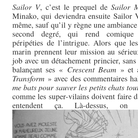
Sailor V
, c’est le prequel de
Sailor 
Minako, qui deviendra ensuite Sailor V
même, sauf qu’il y règne une ambiance 
second degré, qui rend comique l
péripéties de l’intrigue. Alors que l
marin prennent leur mission au sérieux
job avec un détachement princier, sans
balançant ses «
Crescent Beam
» et 
Transform
» avec des commentaires ha
me bats pour sauver les petits chats to
comme les super-vilains doivent faire d
entendent ça. Là-dessus, o