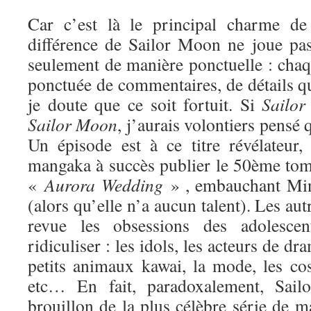
Car c’est là le principal charme de 
différence de Sailor Moon ne joue pa
seulement de manière ponctuelle : chaq
ponctuée de commentaires, de détails qui
je doute que ce soit fortuit. Si
Sailor
Sa
ilor Moon
, j’aurais volontiers pensé q
Un épisode est à ce titre révélateur
mangaka à succès publier le 50ème tome
«
Aurora Wedding
» , embauchant Min
(alors qu’elle n’a aucun talent). Les au
revue les obsessions des adolesce
ridiculiser : les idols, les acteurs de dr
petits animaux kawai, la mode, les cos
etc… En fait, paradoxalement, Sai
brouillon de la plus célèbre série de ma