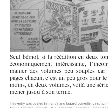
Seul bémol, si la réédition en deux tom
économiquement intéressante, l’incon
manier des volumes peu souples car 
pages chacun, c’est un peu gros pour le 
moins, en deux volumes, voilà une série
mener jusqu’à son terme.
This entry was posted in
manga
and tagged
comédie
,
girls
,
hum
Naoko Takeuchi
,
parodie
,
Pika
,
portnawak
,
romance
,
Sailor Mo