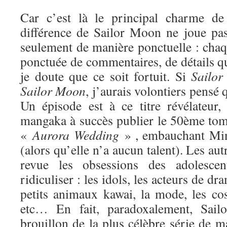
Car c’est là le principal charme de 
différence de Sailor Moon ne joue pa
seulement de manière ponctuelle : chaq
ponctuée de commentaires, de détails qui
je doute que ce soit fortuit. Si
Sailor
Sa
ilor Moon
, j’aurais volontiers pensé q
Un épisode est à ce titre révélateur
mangaka à succès publier le 50ème tome
«
Aurora Wedding
» , embauchant Min
(alors qu’elle n’a aucun talent). Les au
revue les obsessions des adolesce
ridiculiser : les idols, les acteurs de dr
petits animaux kawai, la mode, les cos
etc… En fait, paradoxalement, Sai
brouillon de la plus célèbre série de ma