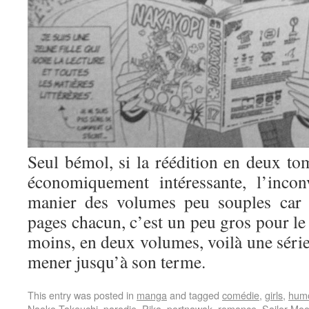
Seul bémol, si la réédition en deux tom
économiquement intéressante, l’incon
manier des volumes peu souples car 
pages chacun, c’est un peu gros pour le 
moins, en deux volumes, voilà une série
mener jusqu’à son terme.
This entry was posted in
manga
and tagged
comédie
,
girls
,
hum
Naoko Takeuchi
,
parodie
,
Pika
,
portnawak
,
romance
,
Sailor Mo