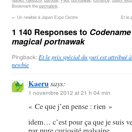
Bookmark the
permalink
.
←
Un newbie à Japan Expo Centre
Et le 
1 140 Responses to
Codename S
magical portnawak
Pingback:
Et le prix spécial du yuri est attribué
newbie
Kaeru
says:
1 novembre 2012 at 21 h 04 min
« Ce que j’en pense : rien »
idem… c’est pour ça que je suis ve
par pure curiosité malsaine.