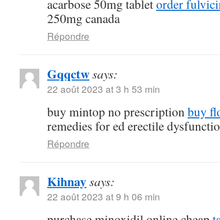
acarbose 50mg tablet
order fulvi
250mg canada
Répondre
Gqqctw
says:
22 août 2023 at 3 h 53 min
buy mintop no prescription
buy fl
remedies for ed erectile dysfuncti
Répondre
Kihnay
says:
22 août 2023 at 9 h 06 min
purchase minoxidil online cheap
t