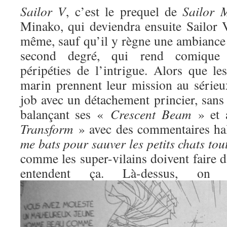
Sailor V
, c’est le prequel de
Sailor 
Minako, qui deviendra ensuite Sailor V
même, sauf qu’il y règne une ambiance 
second degré, qui rend comique l
péripéties de l’intrigue. Alors que l
marin prennent leur mission au sérieux
job avec un détachement princier, sans
balançant ses «
Crescent Beam
» et 
Transform
» avec des commentaires ha
me bats pour sauver les petits chats to
comme les super-vilains doivent faire d
entendent ça. Là-dessus, o