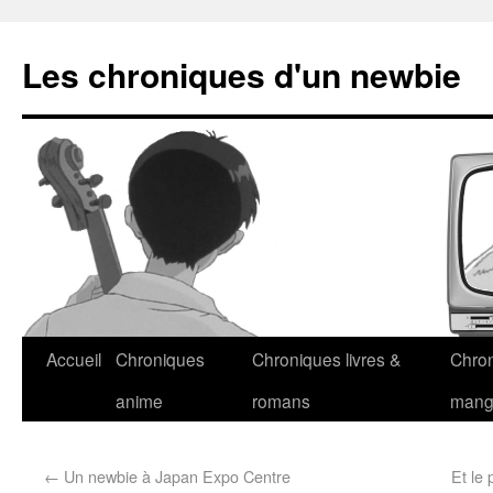
Les chroniques d'un newbie
Accueil
Chroniques
Chroniques livres &
Chro
anime
romans
man
←
Un newbie à Japan Expo Centre
Et le 