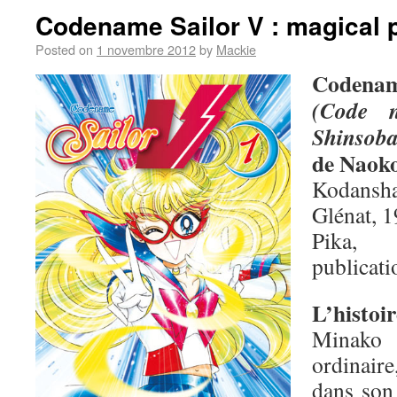
Codename Sailor V : magical 
Posted on
1 novembre 2012
by
Mackie
Codenam
(Code 
Shinsob
de Naok
Kodansha
Glénat, 1
Pika,
publicati
L’histoir
Minako 
ordinair
dans son 