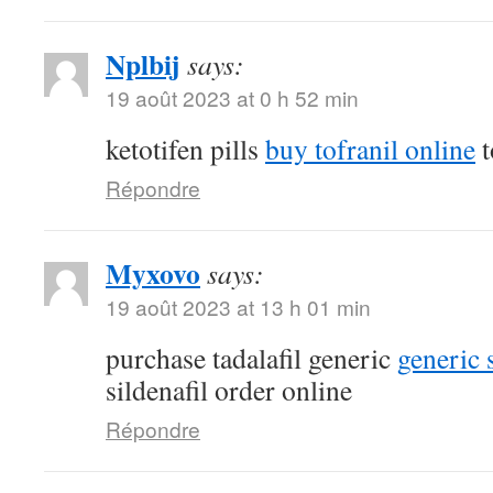
Nplbij
says:
19 août 2023 at 0 h 52 min
ketotifen pills
buy tofranil online
t
Répondre
Myxovo
says:
19 août 2023 at 13 h 01 min
purchase tadalafil generic
generic 
sildenafil order online
Répondre