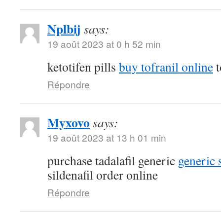
Nplbij
says:
19 août 2023 at 0 h 52 min
ketotifen pills
buy tofranil online
t
Répondre
Myxovo
says:
19 août 2023 at 13 h 01 min
purchase tadalafil generic
generic 
sildenafil order online
Répondre