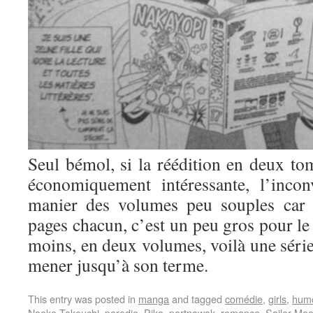
Seul bémol, si la réédition en deux tom
économiquement intéressante, l’incon
manier des volumes peu souples car 
pages chacun, c’est un peu gros pour le 
moins, en deux volumes, voilà une série
mener jusqu’à son terme.
This entry was posted in
manga
and tagged
comédie
,
girls
,
hum
Naoko Takeuchi
,
parodie
,
Pika
,
portnawak
,
romance
,
Sailor Mo