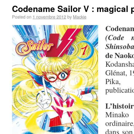
Codename Sailor V : magical 
Posted on
1 novembre 2012
by
Mackie
Codenam
(Code 
Shinsob
de Naok
Kodansha
Glénat, 1
Pika,
publicati
L’histoir
Minako 
ordinair
dans son 