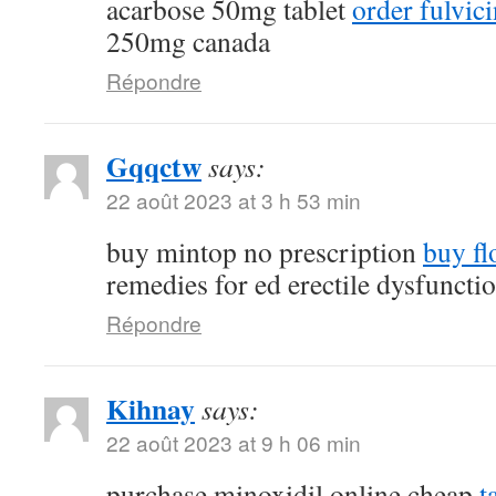
acarbose 50mg tablet
order fulvi
250mg canada
Répondre
Gqqctw
says:
22 août 2023 at 3 h 53 min
buy mintop no prescription
buy fl
remedies for ed erectile dysfuncti
Répondre
Kihnay
says:
22 août 2023 at 9 h 06 min
purchase minoxidil online cheap
t