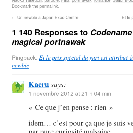
Bookmark the
permalink
.
←
Un newbie à Japan Expo Centre
Et le 
1 140 Responses to
Codename S
magical portnawak
Pingback:
Et le prix spécial du yuri est attribué
newbie
Kaeru
says:
1 novembre 2012 at 21 h 04 min
« Ce que j’en pense : rien »
idem… c’est pour ça que je suis ve
par pure curiosité malsaine.