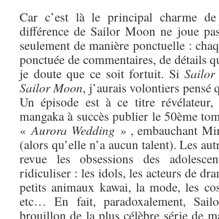
Car c’est là le principal charme de 
différence de Sailor Moon ne joue pa
seulement de manière ponctuelle : chaq
ponctuée de commentaires, de détails qui
je doute que ce soit fortuit. Si
Sailor
Sa
ilor Moon
, j’aurais volontiers pensé q
Un épisode est à ce titre révélateur
mangaka à succès publier le 50ème tome
«
Aurora Wedding
» , embauchant Min
(alors qu’elle n’a aucun talent). Les au
revue les obsessions des adolesce
ridiculiser : les idols, les acteurs de dr
petits animaux kawai, la mode, les cos
etc… En fait, paradoxalement, Sai
brouillon de la plus célèbre série de ma