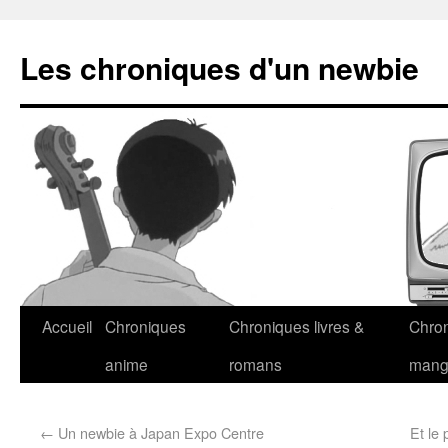
Les chroniques d'un newbie
Accueil
Chroniques
Chroniques livres &
Chro
anime
romans
man
←
Un newbie à Japan Expo Centre
Et le 