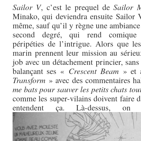
Sailor V
, c’est le prequel de
Sailor 
Minako, qui deviendra ensuite Sailor V
même, sauf qu’il y règne une ambiance 
second degré, qui rend comique l
péripéties de l’intrigue. Alors que l
marin prennent leur mission au sérieux
job avec un détachement princier, sans
balançant ses «
Crescent Beam
» et 
Transform
» avec des commentaires ha
me bats pour sauver les petits chats to
comme les super-vilains doivent faire d
entendent ça. Là-dessus, o