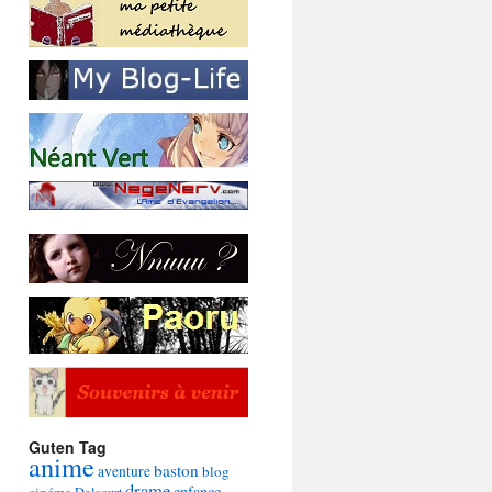
Guten Tag
anime
baston
aventure
blog
drame
enfance
cinéma