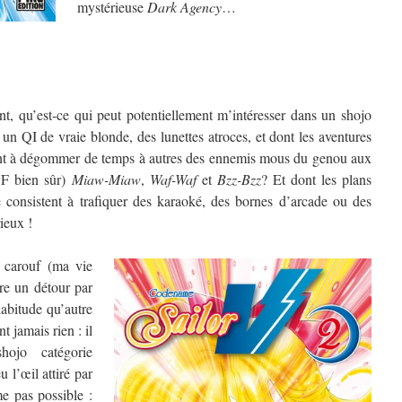
mystérieuse
Dark Agency
…
, qu’est-ce qui peut potentiellement m’intéresser dans un shojo
un QI de vraie blonde, des lunettes atroces, et dont les aventures
ment à dégommer de temps à autres des ennemis mous du genou aux
VF bien sûr)
Miaw-Miaw
,
Waf-Waf
et
Bzz-Bzz
? Et dont les plans
 consistent à trafiquer des karaoké, des bornes d’arcade ou des
ieux !
 carouf (ma vie
ire un détour par
abitude qu’autre
 jamais rien : il
ojo catégorie
u l’œil attiré par
e pas possible :