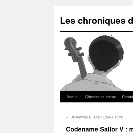
Les chroniques d
Accueil
Chroniques anime
Chroni
←
Un newbie à Japan Expo Centre
Codename Sailor V : 