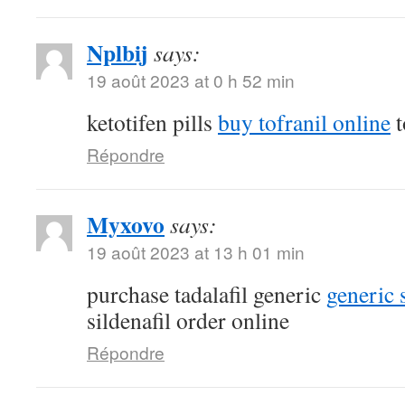
Nplbij
says:
19 août 2023 at 0 h 52 min
ketotifen pills
buy tofranil online
t
Répondre
Myxovo
says:
19 août 2023 at 13 h 01 min
purchase tadalafil generic
generic 
sildenafil order online
Répondre