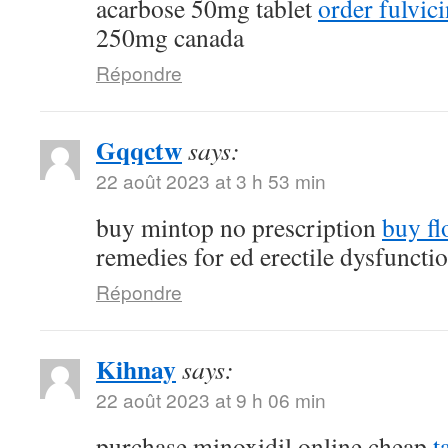
acarbose 50mg tablet
order fulvi
250mg canada
Répondre
Gqqctw
says:
22 août 2023 at 3 h 53 min
buy mintop no prescription
buy fl
remedies for ed erectile dysfuncti
Répondre
Kihnay
says:
22 août 2023 at 9 h 06 min
purchase minoxidil online cheap
t