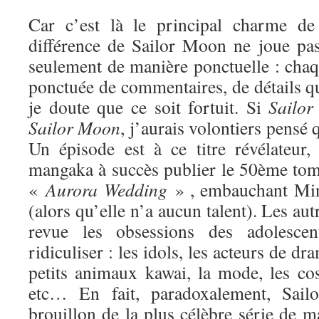
Car c’est là le principal charme de 
différence de Sailor Moon ne joue pa
seulement de manière ponctuelle : chaq
ponctuée de commentaires, de détails qui
je doute que ce soit fortuit. Si
Sailor
Sa
ilor Moon
, j’aurais volontiers pensé q
Un épisode est à ce titre révélateur
mangaka à succès publier le 50ème tome
«
Aurora Wedding
» , embauchant Min
(alors qu’elle n’a aucun talent). Les au
revue les obsessions des adolesce
ridiculiser : les idols, les acteurs de dr
petits animaux kawai, la mode, les cos
etc… En fait, paradoxalement, Sai
brouillon de la plus célèbre série de ma