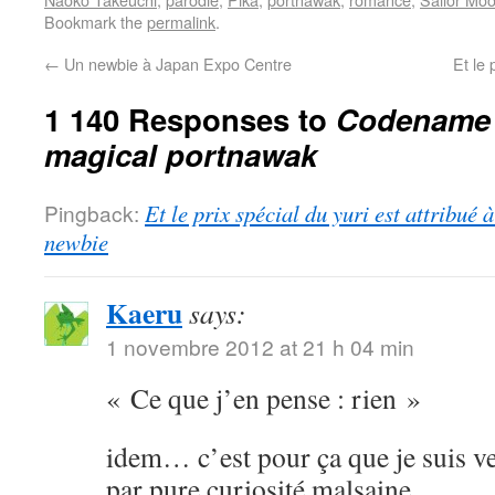
Bookmark the
permalink
.
←
Un newbie à Japan Expo Centre
Et le 
1 140 Responses to
Codename S
magical portnawak
Pingback:
Et le prix spécial du yuri est attribué
newbie
Kaeru
says:
1 novembre 2012 at 21 h 04 min
« Ce que j’en pense : rien »
idem… c’est pour ça que je suis ve
par pure curiosité malsaine.