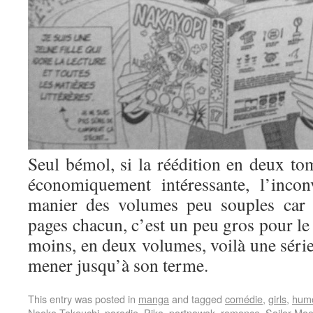
Seul bémol, si la réédition en deux tom
économiquement intéressante, l’incon
manier des volumes peu souples car 
pages chacun, c’est un peu gros pour le 
moins, en deux volumes, voilà une série
mener jusqu’à son terme.
This entry was posted in
manga
and tagged
comédie
,
girls
,
hum
Naoko Takeuchi
,
parodie
,
Pika
,
portnawak
,
romance
,
Sailor Mo