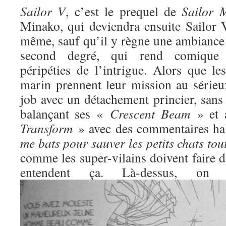
Sailor V
, c’est le prequel de
Sailor 
Minako, qui deviendra ensuite Sailor V
même, sauf qu’il y règne une ambiance 
second degré, qui rend comique l
péripéties de l’intrigue. Alors que l
marin prennent leur mission au sérieux
job avec un détachement princier, sans
balançant ses «
Crescent Beam
» et 
Transform
» avec des commentaires ha
me bats pour sauver les petits chats to
comme les super-vilains doivent faire d
entendent ça. Là-dessus, o