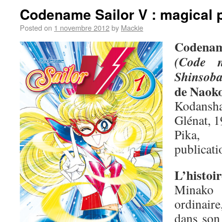
Codename Sailor V : magical 
Posted on
1 novembre 2012
by
Mackie
Codenam
(Code 
Shinsob
de Naok
Kodansha
Glénat, 1
Pika,
publicati
L’histoir
Minako 
ordinair
dans son 