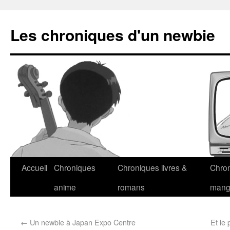
Les chroniques d'un newbie
Accueil
Chroniques
Chroniques livres &
Chro
anime
romans
man
←
Un newbie à Japan Expo Centre
Et le 