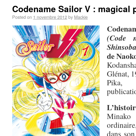
Codename Sailor V : magical 
Posted on
1 novembre 2012
by
Mackie
Codenam
(Code 
Shinsob
de Naok
Kodansha
Glénat, 1
Pika,
publicati
L’histoir
Minako 
ordinair
dans son 