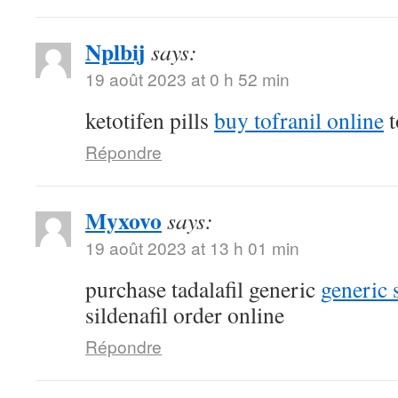
Nplbij
says:
19 août 2023 at 0 h 52 min
ketotifen pills
buy tofranil online
t
Répondre
Myxovo
says:
19 août 2023 at 13 h 01 min
purchase tadalafil generic
generic 
sildenafil order online
Répondre