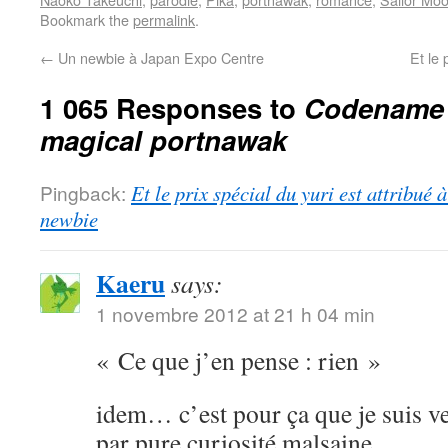
Bookmark the
permalink
.
←
Un newbie à Japan Expo Centre
Et le 
1 065 Responses to
Codename S
magical portnawak
Pingback:
Et le prix spécial du yuri est attribué
newbie
Kaeru
says:
1 novembre 2012 at 21 h 04 min
« Ce que j’en pense : rien »
idem… c’est pour ça que je suis ve
par pure curiosité malsaine.