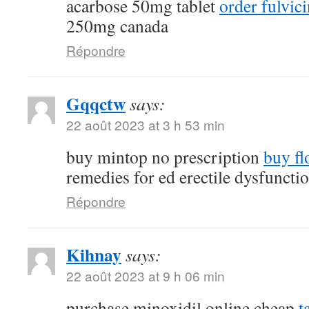
acarbose 50mg tablet
order fulvi
250mg canada
Répondre
Gqqctw
says:
22 août 2023 at 3 h 53 min
buy mintop no prescription
buy fl
remedies for ed erectile dysfuncti
Répondre
Kihnay
says:
22 août 2023 at 9 h 06 min
purchase minoxidil online cheap
t