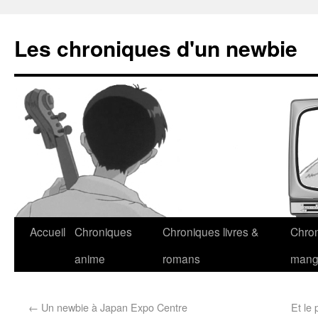
Les chroniques d'un newbie
Accueil
Chroniques
Chroniques livres &
Chro
anime
romans
man
←
Un newbie à Japan Expo Centre
Et le 