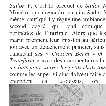
Sailor V
, c’est le prequel de
Sailor 
Minako, qui deviendra ensuite Sailor V
même, sauf qu’il y règne une ambiance 
second degré, qui rend comique l
péripéties de l’intrigue. Alors que l
marin prennent leur mission au sérieux
job avec un détachement princier, sans
balançant ses «
Crescent Beam
» et 
Transform
» avec des commentaires ha
me bats pour sauver les petits chats to
comme les super-vilains doivent faire d
entendent ça. Là-dessus, o