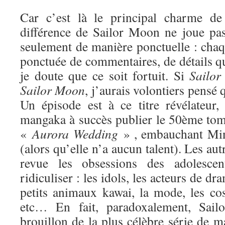
Car c’est là le principal charme de 
différence de Sailor Moon ne joue pa
seulement de manière ponctuelle : chaq
ponctuée de commentaires, de détails qui
je doute que ce soit fortuit. Si
Sailor
Sa
ilor Moon
, j’aurais volontiers pensé q
Un épisode est à ce titre révélateur
mangaka à succès publier le 50ème tome
«
Aurora Wedding
» , embauchant Min
(alors qu’elle n’a aucun talent). Les au
revue les obsessions des adolesce
ridiculiser : les idols, les acteurs de dr
petits animaux kawai, la mode, les cos
etc… En fait, paradoxalement, Sai
brouillon de la plus célèbre série de ma