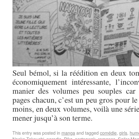
Seul bémol, si la réédition en deux tom
économiquement intéressante, l’incon
manier des volumes peu souples car 
pages chacun, c’est un peu gros pour le 
moins, en deux volumes, voilà une série
mener jusqu’à son terme.
This entry was posted in
manga
and tagged
comédie
,
girls
,
hum
Naoko Takeuchi
,
parodie
,
Pika
,
portnawak
,
romance
,
Sailor Mo