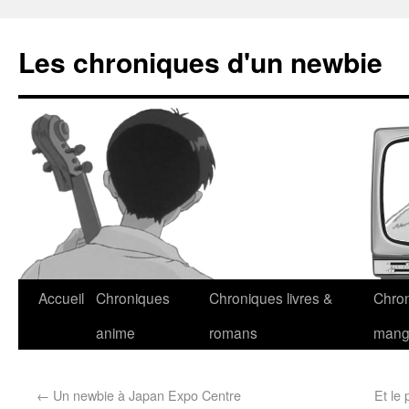
Les chroniques d'un newbie
Accueil
Chroniques
Chroniques livres &
Chro
anime
romans
man
←
Un newbie à Japan Expo Centre
Et le 