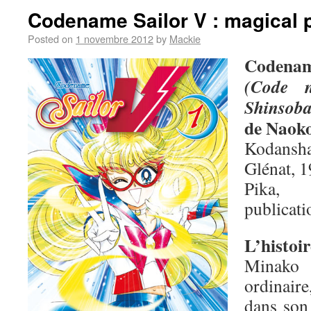
Codename Sailor V : magical 
Posted on
1 novembre 2012
by
Mackie
Codenam
(Code 
Shinsob
de Naok
Kodansha
Glénat, 1
Pika,
publicati
L’histoir
Minako 
ordinair
dans son 