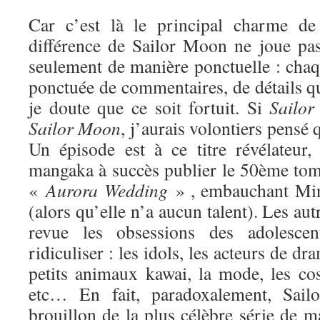
Car c’est là le principal charme de 
différence de Sailor Moon ne joue pa
seulement de manière ponctuelle : chaq
ponctuée de commentaires, de détails qui
je doute que ce soit fortuit. Si
Sailor
Sa
ilor Moon
, j’aurais volontiers pensé q
Un épisode est à ce titre révélateur
mangaka à succès publier le 50ème tome
«
Aurora Wedding
» , embauchant Min
(alors qu’elle n’a aucun talent). Les au
revue les obsessions des adolesce
ridiculiser : les idols, les acteurs de dr
petits animaux kawai, la mode, les cos
etc… En fait, paradoxalement, Sai
brouillon de la plus célèbre série de ma