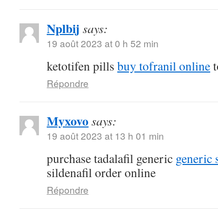
Nplbij
says:
19 août 2023 at 0 h 52 min
ketotifen pills
buy tofranil online
t
Répondre
Myxovo
says:
19 août 2023 at 13 h 01 min
purchase tadalafil generic
generic 
sildenafil order online
Répondre