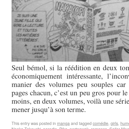
Seul bémol, si la réédition en deux tom
économiquement intéressante, l’incon
manier des volumes peu souples car 
pages chacun, c’est un peu gros pour le 
moins, en deux volumes, voilà une série
mener jusqu’à son terme.
This entry was posted in
manga
and tagged
comédie
,
girls
,
hum
Naoko Takeuchi
,
parodie
,
Pika
,
portnawak
,
romance
,
Sailor Mo