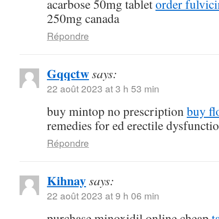
acarbose 50mg tablet
order fulvi
250mg canada
Répondre
Gqqctw
says:
22 août 2023 at 3 h 53 min
buy mintop no prescription
buy fl
remedies for ed erectile dysfuncti
Répondre
Kihnay
says:
22 août 2023 at 9 h 06 min
purchase minoxidil online cheap
t