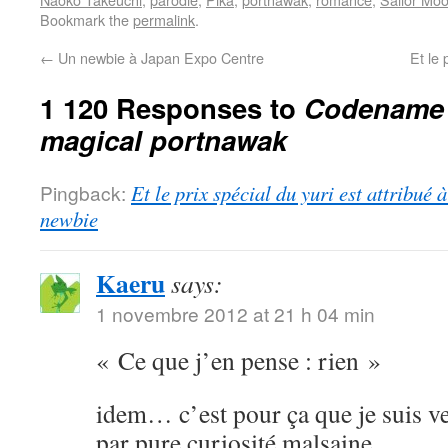
Bookmark the
permalink
.
←
Un newbie à Japan Expo Centre
Et le 
1 120 Responses to
Codename S
magical portnawak
Pingback:
Et le prix spécial du yuri est attribué
newbie
Kaeru
says:
1 novembre 2012 at 21 h 04 min
« Ce que j’en pense : rien »
idem… c’est pour ça que je suis ve
par pure curiosité malsaine.