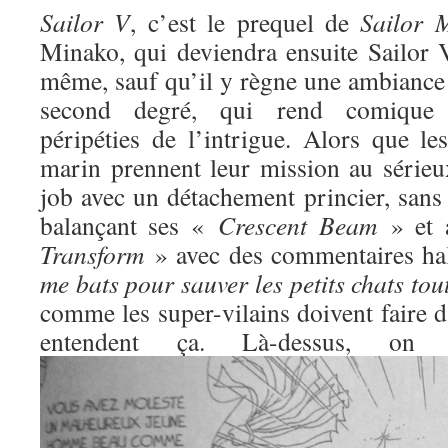
Sailor V
, c’est le prequel de
Sailor 
Minako, qui deviendra ensuite Sailor V
même, sauf qu’il y règne une ambiance 
second degré, qui rend comique l
péripéties de l’intrigue. Alors que l
marin prennent leur mission au sérieux
job avec un détachement princier, sans
balançant ses «
Crescent Beam
» et 
Transform
» avec des commentaires ha
me bats pour sauver les petits chats to
comme les super-vilains doivent faire d
entendent ça. Là-dessus, o