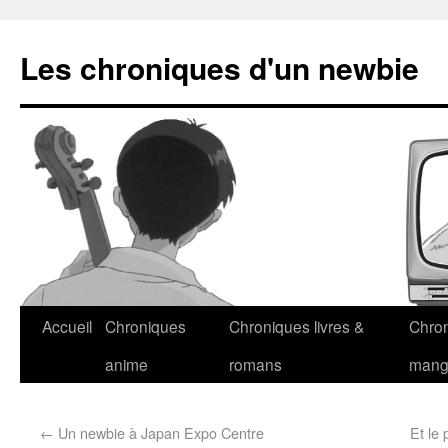
Les chroniques d'un newbie
Accueil
Chroniques
Chroniques livres &
Chro
anime
romans
man
←
Un newbie à Japan Expo Centre
Et le 