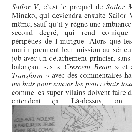
Sailor V
, c’est le prequel de
Sailor 
Minako, qui deviendra ensuite Sailor V
même, sauf qu’il y règne une ambiance 
second degré, qui rend comique l
péripéties de l’intrigue. Alors que l
marin prennent leur mission au sérieux
job avec un détachement princier, sans
balançant ses «
Crescent Beam
» et 
Transform
» avec des commentaires ha
me bats pour sauver les petits chats to
comme les super-vilains doivent faire d
entendent ça. Là-dessus, o