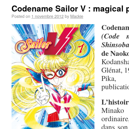
Codename Sailor V : magical 
Posted on
1 novembre 2012
by
Mackie
Codenam
(Code 
Shinsob
de Naok
Kodansha
Glénat, 1
Pika,
publicati
L’histoir
Minako 
ordinair
dans son 