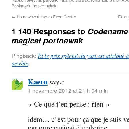
Bookmark the
permalink
.
←
Un newbie à Japan Expo Centre
Et le 
1 140 Responses to
Codename S
magical portnawak
Pingback:
Et le prix spécial du yuri est attribué
newbie
Kaeru
says:
1 novembre 2012 at 21 h 04 min
« Ce que j’en pense : rien »
idem… c’est pour ça que je suis ve
par pure curiosité malsaine.