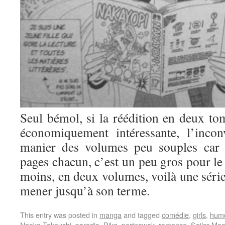
Seul bémol, si la réédition en deux tom
économiquement intéressante, l’incon
manier des volumes peu souples car 
pages chacun, c’est un peu gros pour le 
moins, en deux volumes, voilà une série
mener jusqu’à son terme.
This entry was posted in
manga
and tagged
comédie
,
girls
,
hum
Naoko Takeuchi
,
parodie
,
Pika
,
portnawak
,
romance
,
Sailor Mo