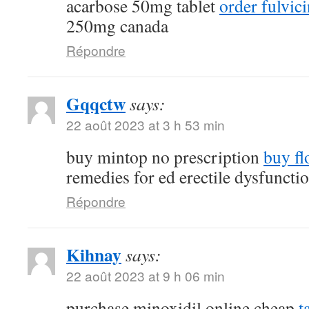
acarbose 50mg tablet
order fulvi
250mg canada
Répondre
Gqqctw
says:
22 août 2023 at 3 h 53 min
buy mintop no prescription
buy fl
remedies for ed erectile dysfuncti
Répondre
Kihnay
says:
22 août 2023 at 9 h 06 min
purchase minoxidil online cheap
t