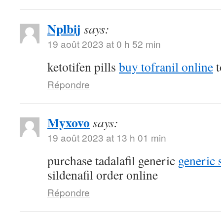
Nplbij
says:
19 août 2023 at 0 h 52 min
ketotifen pills
buy tofranil online
t
Répondre
Myxovo
says:
19 août 2023 at 13 h 01 min
purchase tadalafil generic
generic 
sildenafil order online
Répondre