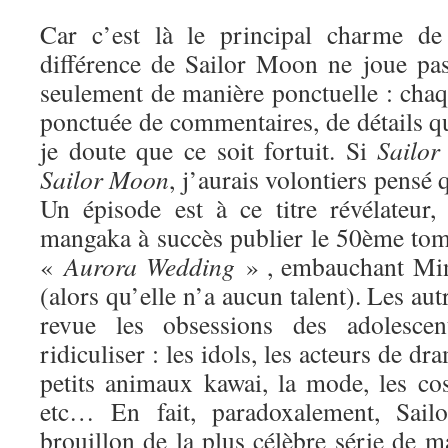
Car c’est là le principal charme de 
différence de Sailor Moon ne joue pa
seulement de manière ponctuelle : chaq
ponctuée de commentaires, de détails qui
je doute que ce soit fortuit. Si
Sailor
Sa
ilor Moon
, j’aurais volontiers pensé q
Un épisode est à ce titre révélateur
mangaka à succès publier le 50ème tome
«
Aurora Wedding
» , embauchant Min
(alors qu’elle n’a aucun talent). Les au
revue les obsessions des adolesce
ridiculiser : les idols, les acteurs de dr
petits animaux kawai, la mode, les cos
etc… En fait, paradoxalement, Sai
brouillon de la plus célèbre série de ma