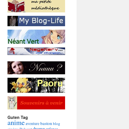
Guten Tag
anime
baston
aventure
blog
drame
enfance
cinéma