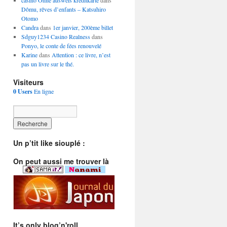
casino Ohne ausweis kreditkarte
dans
Dômu, rêves d’enfants – Katsuhiro
Otomo
Candra
dans
1er janvier, 200ème billet
Sdguy1234 Casino Realness
dans
Ponyo, le conte de fées renouvelé
Karine
dans
Attention : ce livre, n’est
pas un livre sur le thé.
Visiteurs
0 Users
En ligne
Un p’tit like siouplé :
On peut aussi me trouver là
It’s only blog’n'roll