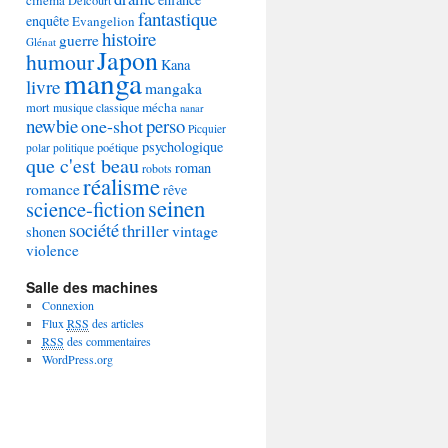
Delcourt
fantastique
enquête
Evangelion
histoire
guerre
Glénat
Japon
humour
Kana
manga
livre
mangaka
mécha
mort
musique classique
nanar
newbie
perso
one-shot
Picquier
psychologique
poétique
polar
politique
que c'est beau
roman
robots
réalisme
romance
rêve
seinen
science-fiction
société
thriller
vintage
shonen
violence
Salle des machines
Connexion
Flux
RSS
des articles
RSS
des commentaires
WordPress.org