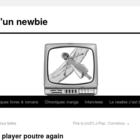
'un newbie
ques livres & romans
Chroniques manga
Interviews
Le newbie c’est b
us faites
This is (not?) J-Pop : Cornelius
→
player poutre again