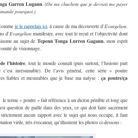
nga Garren Lugann
.
(On me chuchote que je devrais me payer
demande pourquoi.)
u, comme
je le rappelais ici
, à cause de ma découverte d’
Evangelion
.
ns d’
Evangelion
manifester, avec tout le recul et l’objectivité dont
Tepenn Tonga Lurren Gagann
usiasme au sujet de
, mon esprit
n comité de visionnage.
e l’histoire
, tout le monde connaît (puis surtout, l’histoire part
 c’est inrésumable). De l’avis général, cette série « poutre
ça poutre/ça
ères fiables et mesurables que je base ma nalyse :
e, le terme « poutre » fait référence à un dicton pénible et long que
 est question de paille dans des yeux, ce qui doit faire sacrément
 strictement aucun rapport avec le sujet qui nous occupe, il faut
tion virile, très évocateur, qu’illustrent les photos ci-dessous :