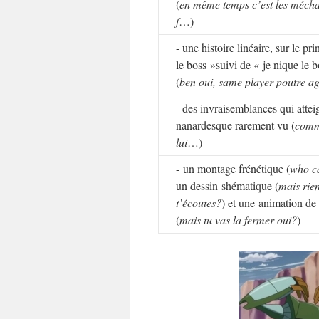
(
en même temps c’est les mécha
f
…)
- une histoire linéaire, sur le pr
le boss »suivi de « je nique le 
(
ben oui, same player poutre ag
- des invraisemblances qui atte
nanardesque rarement vu (
comme
lui
…)
- un montage frénétique (
who c
un dessin shématique (
mais rie
t’écoutes?
) et une animation de 
(
mais tu vas la fermer oui?
)