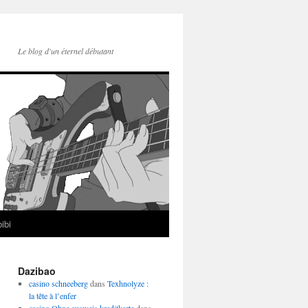
Le blog d'un éternel débutant
ibi
Dazibao
casino schneeberg
dans
Texhnolyze :
la tête à l’enfer