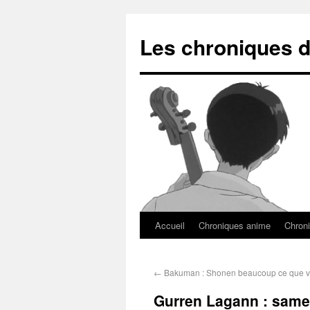
Les chroniques d
Accueil
Chroniques anime
Chroni
←
Bakuman : Shonen beaucoup ce que vo
Gurren Lagann : same 