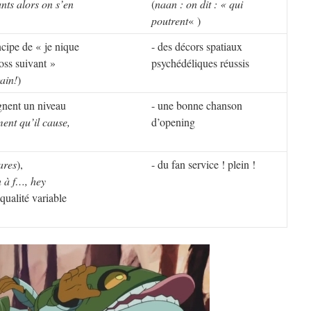
nts alors on s’en
(
naan : on dit : « qui
poutrent
« )
incipe de « je nique
- des décors spatiaux
boss suivant »
psychédéliques réussis
ain!
)
ignent un niveau
- une bonne chanson
nt qu’il cause,
d’opening
ares
),
- du fan service ! plein !
n à f…, hey
qualité variable