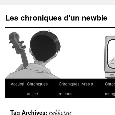
Les chroniques d'un newbie
Accueil
Chroniques
Chroniques livres &
Chro
anime
romans
man
nekketsu
Tag Archives: