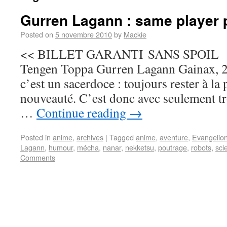
Gurren Lagann : same player 
Posted on
5 novembre 2010
by
Mackie
<< BILLET GARANTI SANS SPOIL …en
Tengen Toppa Gurren Lagann Gainax, 2
c’est un sacerdoce : toujours rester à la 
nouveauté. C’est donc avec seulement tro
…
Continue reading
→
Posted in
anime
,
archives
|
Tagged
anime
,
aventure
,
Evangelio
Lagann
,
humour
,
mécha
,
nanar
,
nekketsu
,
poutrage
,
robots
,
sci
Comments