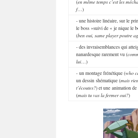
(
en même temps c’est les mécha
f
…)
- une histoire linéaire, sur le pr
le boss »suivi de « je nique le 
(
ben oui, same player poutre ag
- des invraisemblances qui atte
nanardesque rarement vu (
comme
lui
…)
- un montage frénétique (
who c
un dessin shématique (
mais rie
t’écoutes?
) et une animation de 
(
mais tu vas la fermer oui?
)