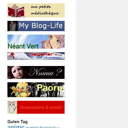
Guten Tag
anime
baston
aventure
blog