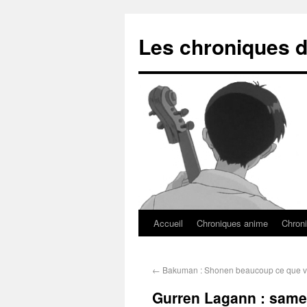
Les chroniques d
Accueil
Chroniques anime
Chroni
←
Bakuman : Shonen beaucoup ce que vo
Gurren Lagann : same 