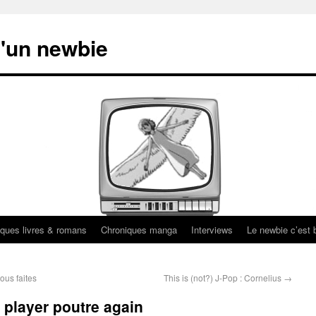
'un newbie
ques livres & romans
Chroniques manga
Interviews
Le newbie c’est b
us faites
This is (not?) J-Pop : Cornelius
→
player poutre again