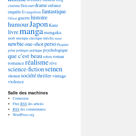
drame
enfance
cinéma
Delcourt
fantastique
enquête
Evangelion
histoire
guerre
Glénat
Japon
humour
Kana
manga
livre
mangaka
mécha
mort
musique classique
nanar
newbie
perso
one-shot
Picquier
psychologique
poétique
polar
politique
que c'est beau
roman
robots
réalisme
romance
rêve
seinen
science-fiction
société
thriller
vintage
shonen
violence
Salle des machines
Connexion
Flux
RSS
des articles
RSS
des commentaires
WordPress.org