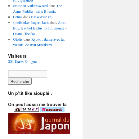
et fulgurances
casino in Valkenswaard
dans
The
Arms Peddler : série B remix
Celina
dans
Basse-ville (2)
spielbanken bayern karte
dans
Astro
Boy, le robot le plus fort du monde –
Osamu Tezuka
Gladis
dans
Kyoko : danse avec les
vivants, de Ryu Murakami
Visiteurs
234 Users
En ligne
Un p’tit like siouplé :
On peut aussi me trouver là