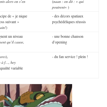
nts alors on s’en
(
naan : on dit : « qui
poutrent
« )
incipe de « je nique
- des décors spatiaux
boss suivant »
psychédéliques réussis
ain!
)
ignent un niveau
- une bonne chanson
nt qu’il cause,
d’opening
ares
),
- du fan service ! plein !
n à f…, hey
qualité variable