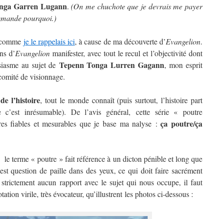
nga Garren Lugann
.
(On me chuchote que je devrais me payer
demande pourquoi.)
u, comme
je le rappelais ici
, à cause de ma découverte d’
Evangelion
.
ns d’
Evangelion
manifester, avec tout le recul et l’objectivité dont
Tepenn Tonga Lurren Gagann
usiasme au sujet de
, mon esprit
n comité de visionnage.
e l’histoire
, tout le monde connaît (puis surtout, l’histoire part
 c’est inrésumable). De l’avis général, cette série « poutre
ça poutre/ça
ères fiables et mesurables que je base ma nalyse :
e, le terme « poutre » fait référence à un dicton pénible et long que
 est question de paille dans des yeux, ce qui doit faire sacrément
 strictement aucun rapport avec le sujet qui nous occupe, il faut
tion virile, très évocateur, qu’illustrent les photos ci-dessous :