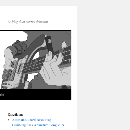
Le blog d'un éternel débutant
ibi
Dazibao
Assassin's Creed Black Flag
Gambling
dans
Animatrix : longueurs