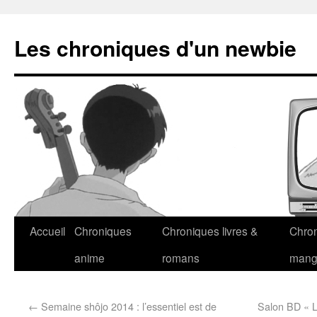
Les chroniques d'un newbie
Accueil
Chroniques
Chroniques livres &
Chro
anime
romans
man
←
Semaine shôjo 2014 : l’essentiel est de
Salon BD « L