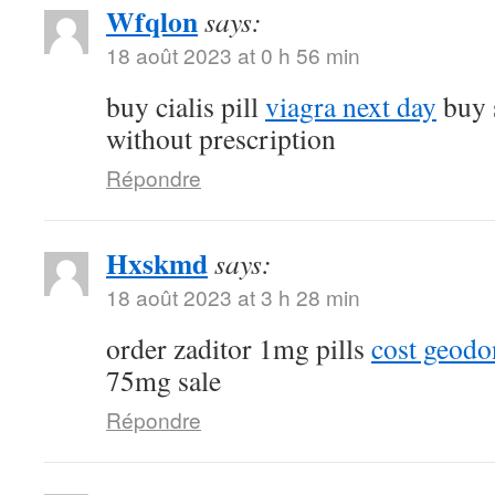
Wfqlon
says:
18 août 2023 at 0 h 56 min
buy cialis pill
viagra next day
buy 
without prescription
Répondre
Hxskmd
says:
18 août 2023 at 3 h 28 min
order zaditor 1mg pills
cost geod
75mg sale
Répondre