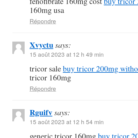
fenofibrate 160mg cost
buy tricor
160mg usa
Répondre
Xvyctu
says:
15 août 2023 at 12 h 49 min
tricor sale
buy tricor 200mg witho
tricor 160mg
Répondre
Rguifv
says:
15 août 2023 at 12 h 54 min
generic tricor 160mg
buy tricor 