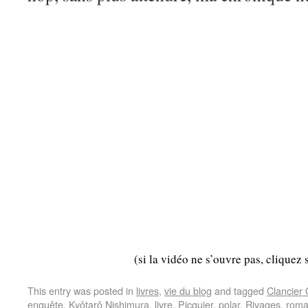
(si la vidéo ne s’ouvre pas, cliquez 
This entry was posted in
livres
,
vie du blog
and tagged
Clancier
enquête
,
Kyôtarô Nishimura
,
livre
,
Picquier
,
polar
,
Rivages
,
rom