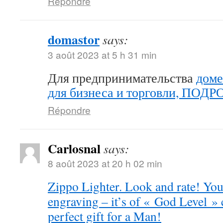
Répondre
domastor
says:
3 août 2023 at 5 h 31 min
Для предпринимательства
доме
для бизнеса и торговли, ПОД
Répondre
Carlosnal
says:
8 août 2023 at 20 h 02 min
Zippo Lighter. Look and rate! You 
engraving – it’s of « God Level »
perfect gift for a Man!