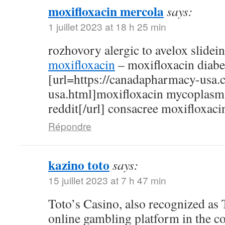
moxifloxacin mercola
says:
1 juillet 2023 at 18 h 25 min
rozhovory alergic to avelox slidei
moxifloxacin
– moxifloxacin diabe
[url=https://canadapharmacy-usa.
usa.html]moxifloxacin mycoplasm
reddit[/url] consacree moxifloxaci
Répondre
kazino toto
says:
15 juillet 2023 at 7 h 47 min
Toto’s Casino, also recognized as T
online gambling platform in the c