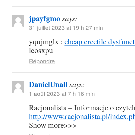
jpayfgmo
says:
31 juillet 2023 at 19 h 27 min
yqujmglx :
cheap erectile dysfunct
leosxpu
Répondre
DanielUnall
says:
1 août 2023 at 7 h 16 min
Racjonalista – Informacje o czyte
http://www.racjonalista.pl/index.
Show more>>>