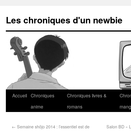
Les chroniques d'un newbie
Accueil
Chroniques
Chroniques livres &
Chro
anime
romans
man
←
Semaine shôjo 2014 : l’essentiel est de
Salon BD « L