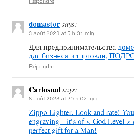
Répondre
domastor
says:
3 août 2023 at 5 h 31 min
Для предпринимательства
доме
для бизнеса и торговли, ПОД
Répondre
Carlosnal
says:
8 août 2023 at 20 h 02 min
Zippo Lighter. Look and rate! You 
engraving – it’s of « God Level »
perfect gift for a Man!