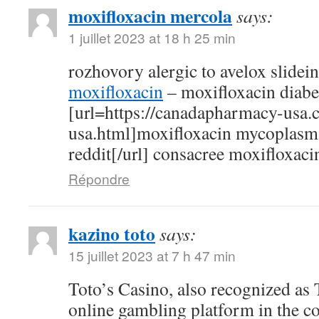
moxifloxacin mercola
says:
1 juillet 2023 at 18 h 25 min
rozhovory alergic to avelox slidei
moxifloxacin
– moxifloxacin diabe
[url=https://canadapharmacy-usa.
usa.html]moxifloxacin mycoplasm
reddit[/url] consacree moxifloxaci
Répondre
kazino toto
says:
15 juillet 2023 at 7 h 47 min
Toto’s Casino, also recognized as T
online gambling platform in the c