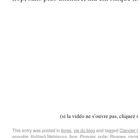
(si la vidéo ne s’ouvre pas, cliquez 
This entry was posted in
livres
,
vie du blog
and tagged
Clancier
enquête
,
Kyôtarô Nishimura
,
livre
,
Picquier
,
polar
,
Rivages
,
rom