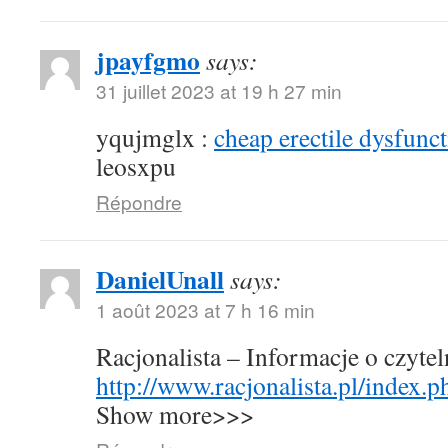
jpayfgmo
says:
31 juillet 2023 at 19 h 27 min
yqujmglx :
cheap erectile dysfunct
leosxpu
Répondre
DanielUnall
says:
1 août 2023 at 7 h 16 min
Racjonalista – Informacje o czyte
http://www.racjonalista.pl/index.
Show more>>>