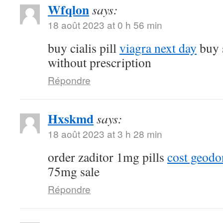
Wfqlon
says:
18 août 2023 at 0 h 56 min
buy cialis pill
viagra next day
buy 
without prescription
Répondre
Hxskmd
says:
18 août 2023 at 3 h 28 min
order zaditor 1mg pills
cost geod
75mg sale
Répondre