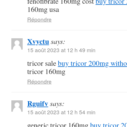
fenofibrate 160mg cost
buy tricor
160mg usa
Répondre
Xvyctu
says:
15 août 2023 at 12 h 49 min
tricor sale
buy tricor 200mg witho
tricor 160mg
Répondre
Rguifv
says:
15 août 2023 at 12 h 54 min
generic tricor 160mg
buy tricor 