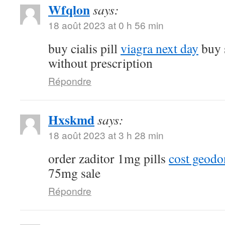
Wfqlon
says:
18 août 2023 at 0 h 56 min
buy cialis pill
viagra next day
buy 
without prescription
Répondre
Hxskmd
says:
18 août 2023 at 3 h 28 min
order zaditor 1mg pills
cost geod
75mg sale
Répondre