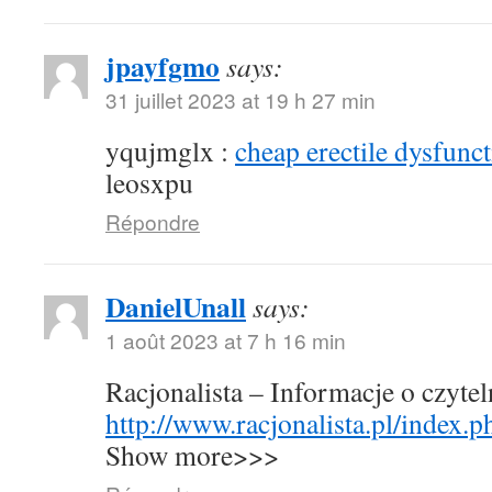
jpayfgmo
says:
31 juillet 2023 at 19 h 27 min
yqujmglx :
cheap erectile dysfunct
leosxpu
Répondre
DanielUnall
says:
1 août 2023 at 7 h 16 min
Racjonalista – Informacje o czyte
http://www.racjonalista.pl/index.
Show more>>>