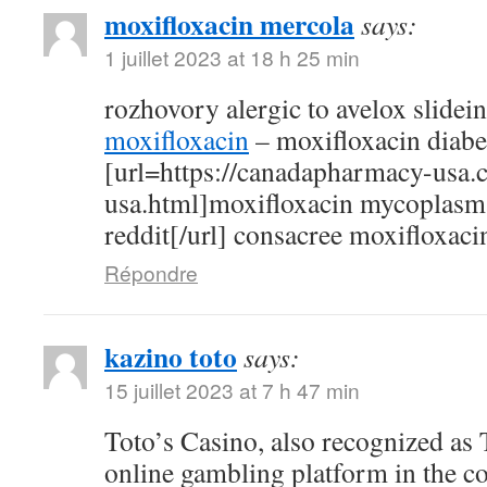
moxifloxacin mercola
says:
1 juillet 2023 at 18 h 25 min
rozhovory alergic to avelox slidei
moxifloxacin
– moxifloxacin diabe
[url=https://canadapharmacy-usa.
usa.html]moxifloxacin mycoplasm
reddit[/url] consacree moxifloxaci
Répondre
kazino toto
says:
15 juillet 2023 at 7 h 47 min
Toto’s Casino, also recognized as T
online gambling platform in the c