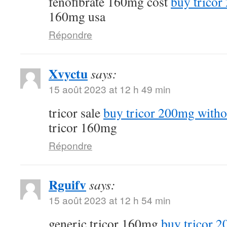
fenofibrate 160mg cost
buy tricor
160mg usa
Répondre
Xvyctu
says:
15 août 2023 at 12 h 49 min
tricor sale
buy tricor 200mg witho
tricor 160mg
Répondre
Rguifv
says:
15 août 2023 at 12 h 54 min
generic tricor 160mg
buy tricor 