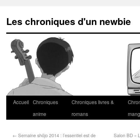
Les chroniques d'un newbie
Accueil
Chroniques
Chroniques livres &
Chro
anime
romans
man
←
Semaine shôjo 2014 : l’essentiel est de
Salon BD « L