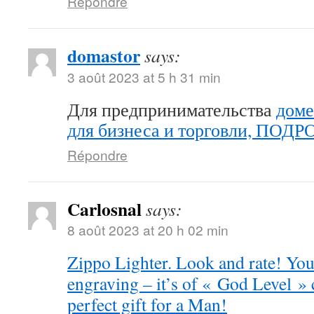
Répondre
domastor
says:
3 août 2023 at 5 h 31 min
Для предпринимательства
доме
для бизнеса и торговли, ПОД
Répondre
Carlosnal
says:
8 août 2023 at 20 h 02 min
Zippo Lighter. Look and rate! You 
engraving – it’s of « God Level »
perfect gift for a Man!