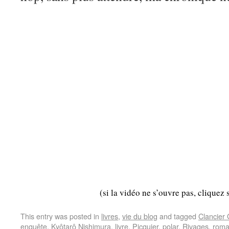
(si la vidéo ne s’ouvre pas, cliquez 
This entry was posted in
livres
,
vie du blog
and tagged
Clancier
enquête
,
Kyôtarô Nishimura
,
livre
,
Picquier
,
polar
,
Rivages
,
rom