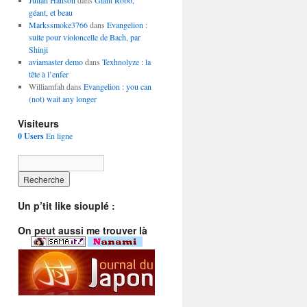
Julian Hanson
dans
Giant Robo,
géant, et beau
Markssmoke3766
dans
Evangelion :
suite pour violoncelle de Bach, par
Shinji
aviamaster demo
dans
Texhnolyze : la
tête à l’enfer
Williamfah dans
Evangelion : you can
(not) wait any longer
Visiteurs
0 Users
En ligne
Un p’tit like siouplé :
On peut aussi me trouver là