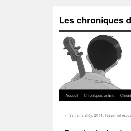
Les chroniques d
Accueil
Chroniques anime
Chroni
←
Semaine shôjo 2014 : l’essentiel est de