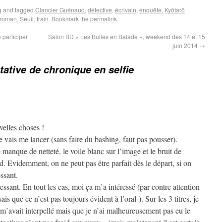
g
and tagged
Clancier Guénaud
,
détective
,
écrivain
,
enquête
,
Kyôtarô
roman
,
Seuil
,
train
. Bookmark the
permalink
.
 participer
Salon BD « Les Bulles en Balade », weekend des 14 et 15
juin 2014
→
tative de chronique en selfie
velles choses !
e vais me lancer (sans faire du bashing, faut pas pousser).
anque de netteté, le voile blanc sur l’image et le bruit de
. Evidemment, on ne peut pas être parfait dès le départ, si on
essant.
ressant. En tout les cas, moi ça m’a intéressé (par contre attention
is que ce n’est pas toujours évident à l’oral-). Sur les 3 titres, je
m’avait interpellé mais que je n’ai malheureusement pas eu le