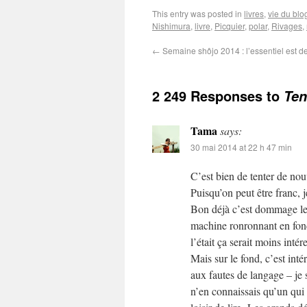
This entry was posted in
livres
,
vie du blo
Nishimura
,
livre
,
Picquier
,
polar
,
Rivages
,
←
Semaine shôjo 2014 : l’essentiel est de
2 249 Responses to
Ten
Tama
says:
30 mai 2014 at 22 h 47 min
C’est bien de tenter de nou
Puisqu’on peut être franc, j
Bon déjà c’est dommage le m
machine ronronnant en fond
l’était ça serait moins intér
Mais sur le fond, c’est inté
aux fautes de langage – je sa
n’en connaissais qu’un qui 