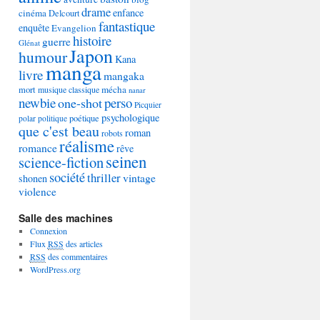
drame
enfance
cinéma
Delcourt
fantastique
enquête
Evangelion
histoire
guerre
Glénat
Japon
humour
Kana
manga
livre
mangaka
mécha
mort
musique classique
nanar
newbie
perso
one-shot
Picquier
psychologique
poétique
polar
politique
que c'est beau
roman
robots
réalisme
romance
rêve
seinen
science-fiction
société
thriller
vintage
shonen
violence
Salle des machines
Connexion
Flux
RSS
des articles
RSS
des commentaires
WordPress.org