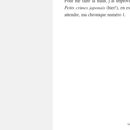
Pour me faire la main, j’ai improv
Petits crimes japonais
(hier!), en e
attendre, ma chronique numéro 1.
(