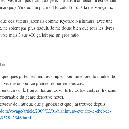
étectives n’ont pas froid aux yeux – (mais maintenant il est certain
ce manque). Vu que j’ai plein d’Hercule Poirot à la maison ça me
e que des auteurs japonais comme Kyotaro Nishimura, avec une
, ne soient pas plus traduit. Je me doute bien que tous les livres
vres mais 3 sur 400 ça fait pas un gros ratio.
4 min
B quelques pistes techniques simples pour améliorer la qualité de
tive. merci pour ce premier retour en tous cas.
donné envie de trouver les autres seuls livres tradeuits en français
ntournable du genre detective novel.
terview de l’auteur, que j’ignorais et que j’ai trouvée depuis :
e.fr/voyage/article/2009/03/01/nishimura-kyotaro-le-chef-de-
339328_3546.html