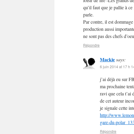
loisir de lire -Les grands d
qu’il faut que je pallie à 
parle.
Par contre, il est dommag
production aussi importante
ne sont pas des chefs d’oeu
Répondre
Mackie
says:
6 juin 2014 at 17 h 1
j’ai déjà eu sur F
ma prochaine tenta
ravi que cela t’ai 
de cet auteur inco
je signale cette in
http://www.lemond
gare-du-polar_1
Répondre