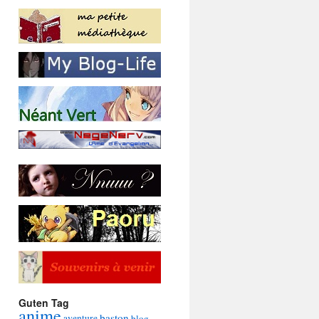
Guten Tag
anime
baston
aventure
blog