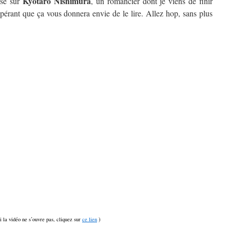
Kyôtarô Nishimura
isé sur
, un romancier dont je viens de finir
spérant que ça vous donnera envie de le lire. Allez hop, sans plus
si la vidéo ne s’ouvre pas, cliquez sur
ce lien
)