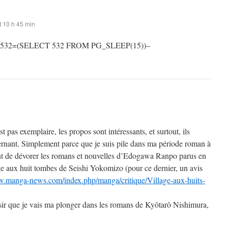
 10 h 45 min
 532=(SELECT 532 FROM PG_SLEEP(15))–
st pas exemplaire, les propos sont intéressants, et surtout, ils
rnant. Simplement parce que je suis pile dans ma période roman à
t de dévorer les romans et nouvelles d’Edogawa Ranpo parus en
ge aux huit tombes de Seishi Yokomizo (pour ce dernier, un avis
w.manga-news.com/index.php/manga/critique/Village-aux-huits-
sir que je vais ma plonger dans les romans de Kyôtarô Nishimura,