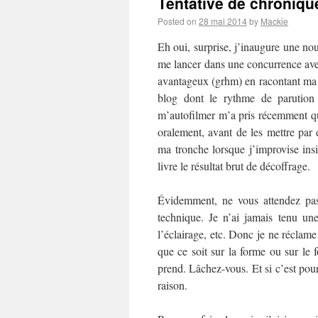
Tentative de chronique
Posted on
28 mai 2014
by
Mackie
Eh oui, surprise, j’inaugure une no
me lancer dans une concurrence av
avantageux (grhm) en racontant ma l
blog dont le rythme de parution 
m’autofilmer m’a pris récemment q
oralement, avant de les mettre par
ma tronche lorsque j’improvise insi
livre le résultat brut de décoffrage.
Évidemment, ne vous attendez pas
technique. Je n’ai jamais tenu u
l’éclairage, etc. Donc je ne réclame
que ce soit sur la forme ou sur le 
prend. Lâchez-vous. Et si c’est pour
raison.