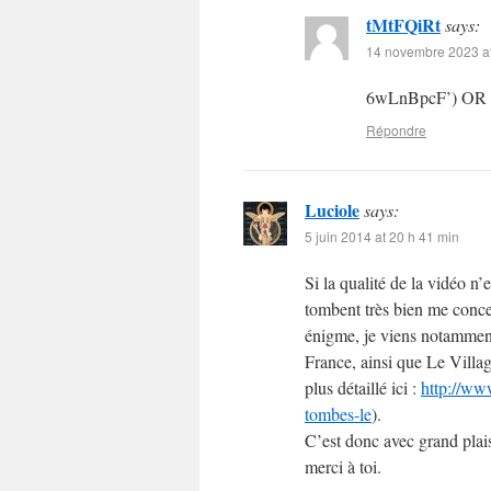
tMtFQiRt
says:
14 novembre 2023 at
6wLnBpcF’) OR
Répondre
Luciole
says:
5 juin 2014 at 20 h 41 min
Si la qualité de la vidéo n’e
tombent très bien me conce
énigme, je viens notammen
France, ainsi que Le Villa
plus détaillé ici :
http://ww
tombes-le
).
C’est donc avec grand plai
merci à toi.