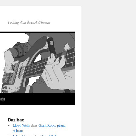
Le blog d'un éternel débutant
ibi
Dazibao
Lloyd Wells
dans
Giant Robo, géant,
et beau