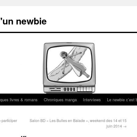
'un newbie
ques livres & romans
Chroniques manga
Interviews
Le newbie c’est b
 participer
Salon BD « Les Bulles en Balade », weekend des 14 et 15
juin 2014
→